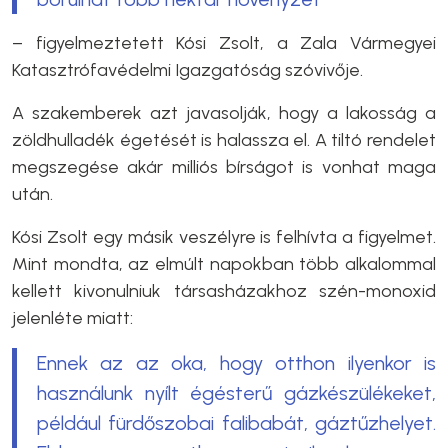
– figyelmeztetett Kósi Zsolt, a Zala Vármegyei
Katasztrófavédelmi Igazgatóság szóvivője.
A szakemberek azt javasolják, hogy a lakosság a
zöldhulladék égetését is halassza el. A tiltó rendelet
megszegése akár milliós bírságot is vonhat maga
után.
Kósi Zsolt egy másik veszélyre is felhívta a figyelmet.
Mint mondta, az elmúlt napokban több alkalommal
kellett kivonulniuk társasházakhoz szén-monoxid
jelenléte miatt:
Ennek az az oka, hogy otthon ilyenkor is
használunk nyílt égésterű gázkészülékeket,
például fürdőszobai falibabát, gáztűzhelyet.