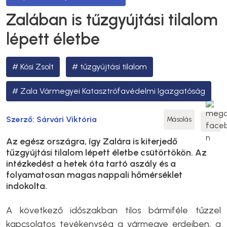
Zalában is tűzgyújtási tilalom
lépett életbe
Kósi Zsolt
tűzgyújtási tilalom
Zala Vármegyei Katasztrófavédelmi Igazgatóság
Szerző:
Sárvári Viktória
Másolás
Az egész országra, így Zalára is kiterjedő
tűzgyújtási tilalom lépett életbe csütörtökön. Az
intézkedést a hetek óta tartó aszály és a
folyamatosan magas nappali hőmérséklet
indokolta.
A következő időszakban tilos bármiféle tűzzel
kapcsolatos tevékenység a vármegye erdeiben, a