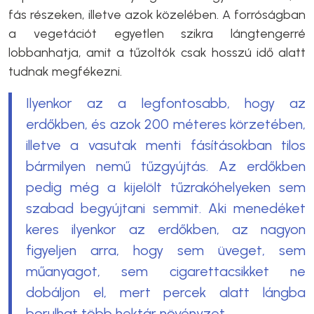
fás részeken, illetve azok közelében. A forróságban
a vegetációt egyetlen szikra lángtengerré
lobbanhatja, amit a tűzoltók csak hosszú idő alatt
tudnak megfékezni.
Ilyenkor az a legfontosabb, hogy az
erdőkben, és azok 200 méteres körzetében,
illetve a vasutak menti fásításokban tilos
bármilyen nemű tűzgyújtás. Az erdőkben
pedig még a kijelölt tűzrakóhelyeken sem
szabad begyújtani semmit. Aki menedéket
keres ilyenkor az erdőkben, az nagyon
figyeljen arra, hogy sem üveget, sem
műanyagot, sem cigarettacsikket ne
dobáljon el, mert percek alatt lángba
borulhat több hektár növényzet