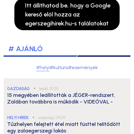
Itt állíthatod be, hogy a Google
kereső elöl hozza az
egerszegihirek.hu-s találatokat
# AJÁNLÓ
#helyi
#kultúra
#események
GAZDASÁG
●
kedd, 15:05
15 megyében leállították a JÉGER-rendszert,
Zalában továbbra is működik
- VIDEÓVAL -
HELYI HÍREK
●
vasárnap, 09:09
Tűzhelyen felejtett étel miatt füsttel telítődött
egy zalaegerszegi lakás