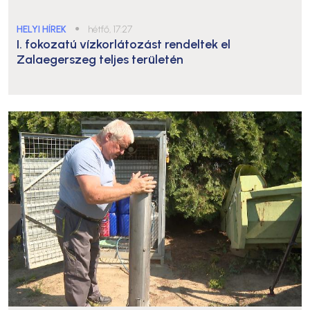
HELYI HÍREK
●
hétfő, 17:27
I. fokozatú vízkorlátozást rendeltek el
Zalaegerszeg teljes területén