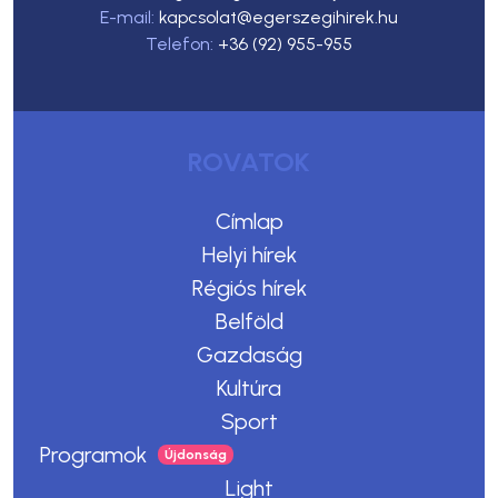
E-mail:
kapcsolat@egerszegihirek.hu
Telefon:
+36 (92) 955-955
ROVATOK
Címlap
Helyi hírek
Régiós hírek
Belföld
Gazdaság
Kultúra
Sport
Programok
Light