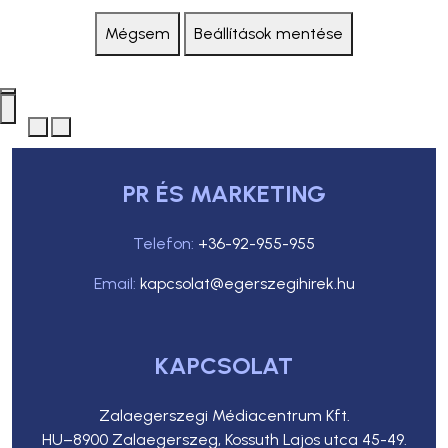
Mégsem
Beállítások mentése
PR ÉS MARKETING
Telefon:
+36-92-955-955
Email:
kapcsolat@egerszegihirek.hu
KAPCSOLAT
Zalaegerszegi Médiacentrum Kft.
HU–8900 Zalaegerszeg, Kossuth Lajos utca 45-49.