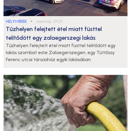
HELYI HÍREK
●
vasárnap, 09:09
Tűzhelyen felejtett étel miatt füsttel
telítődött egy zalaegerszegi lakás
Tűzhelyen felejtett étel miatt füsttel telítődött egy
lakás szombat este Zalaegerszegen, egy Tüttőssy
Ferenc utcai társasház egyik lakásában.