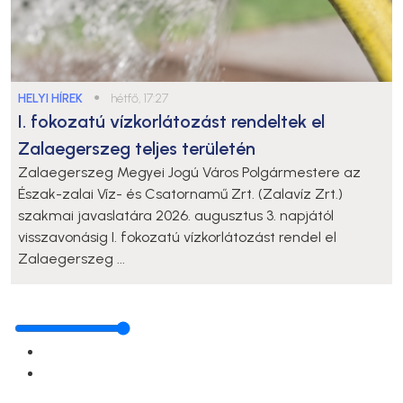
HELYI HÍREK
●
hétfő, 17:27
I. fokozatú vízkorlátozást rendeltek el
Zalaegerszeg teljes területén
Zalaegerszeg Megyei Jogú Város Polgármestere az
Észak-zalai Víz- és Csatornamű Zrt. (Zalavíz Zrt.)
szakmai javaslatára 2026. augusztus 3. napjától
visszavonásig I. fokozatú vízkorlátozást rendel el
Zalaegerszeg ...