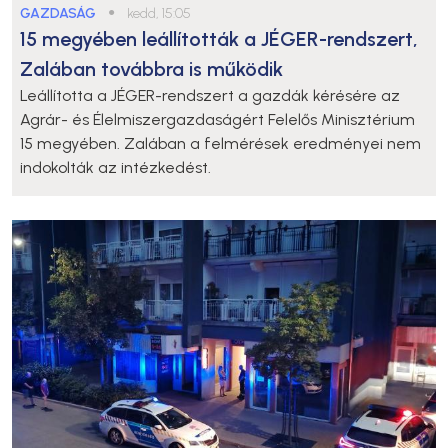
GAZDASÁG
●
kedd, 15:05
15 megyében leállították a JÉGER-rendszert,
Zalában továbbra is működik
Leállította a JÉGER-rendszert a gazdák kérésére az
Agrár- és Élelmiszergazdaságért Felelős Minisztérium
15 megyében. Zalában a felmérések eredményei nem
indokolták az intézkedést.