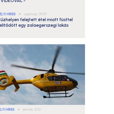
 VIDEÓVAL -
ELYI HÍREK
●
vasárnap, 09:09
űzhelyen felejtett étel miatt füsttel
elítődött egy zalaegerszegi lakás
LYI HÍREK
●
péntek, 15:10