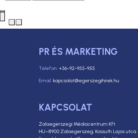
PR ÉS MARKETING
Telefon:
+36-92-955-955
Email:
kapcsolat@egerszegihirek.hu
KAPCSOLAT
Zalaegerszegi Médiacentrum Kft.
HU–8900 Zalaegerszeg, Kossuth Lajos utca 