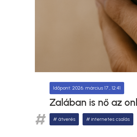
2026. március 17., 12:41
Zalában is nő az on
átverés
internetes csalás