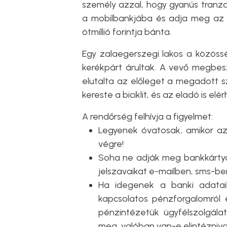
személy azzal, hogy gyanús tranza
a mobilbankjába és adja meg az 
ötmillió forintja bánta.
Egy zalaegerszegi lakos a közössé
kerékpárt árultak. A vevő megbesz
elutalta az előleget a megadott s
kereste a biciklit, és az eladó is elé
A rendőrség felhívja a figyelmet:
Legyenek óvatosak, amikor az
végre!
Soha ne adják meg bankkártyaad
jelszavaikat e-mailben, sms-be
Ha idegenek a banki adataik
kapcsolatos pénzforgalomról é
pénzintézetük ügyfélszolgála
meg, valóban van-e elintézniva