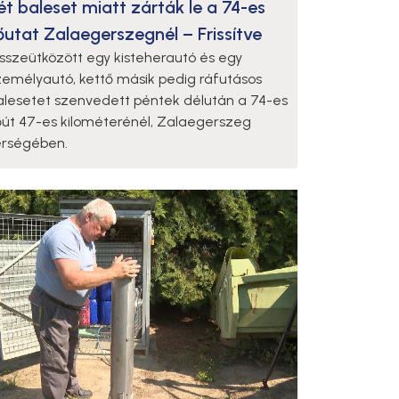
ét baleset miatt zárták le a 74-es
őutat Zalaegerszegnél – Frissítve
sszeütközött egy kisteherautó és egy
zemélyautó, kettő másik pedig ráfutásos
alesetet szenvedett péntek délután a 74-es
őút 47-es kilométerénél, Zalaegerszeg
érségében.