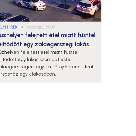
LYI HÍREK
●
vasárnap, 09:09
űzhelyen felejtett étel miatt füsttel
elítődött egy zalaegerszegi lakás
űzhelyen felejtett étel miatt füsttel
elítődött egy lakás szombat este
alaegerszegen, egy Tüttőssy Ferenc utcai
ársasház egyik lakásában.