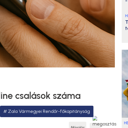
-
H
T
t
line csalások száma
Zala Vármegyei Rendőr-főkapitányság
HE
Másolás