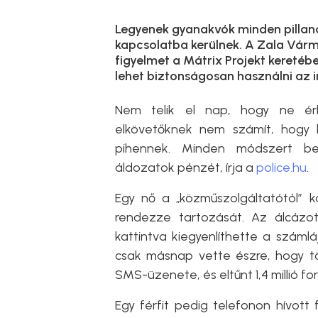
Legyenek gyanakvók minden pillana
kapcsolatba kerülnek. A Zala Várm
figyelmet a Mátrix Projekt keretébe
lehet biztonságosan használni az i
Nem telik el nap, hogy ne érk
elkövetőknek nem számít, hogy
pihennek. Minden módszert b
áldozatok pénzét, írja a
police.hu
.
Egy nő a „közműszolgáltatótól” ka
rendezze tartozását. Az álcázot
kattintva kiegyenlíthette a száml
csak másnap vette észre, hogy tö
SMS-üzenete, és eltűnt 1,4 millió for
Egy férfit pedig telefonon hívott