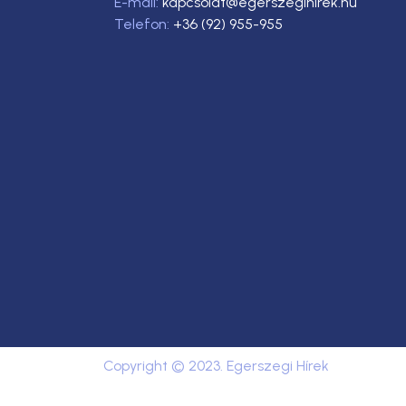
E-mail:
kapcsolat@egerszegihirek.hu
Telefon:
+36 (92) 955-955
Copyright © 2023. Egerszegi Hírek