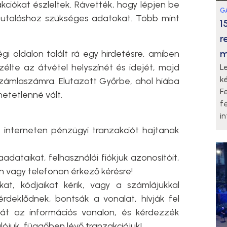
kciókat észleltek. Rávették, hogy lépjen be
G
utaláshoz szükséges adatokat. Több mint
1
r
m
gi oldalon talált rá egy hirdetésre, amiben
élte az átvétel helyszínét és idejét, majd
L
k
zámlaszámra. Elutazott Győrbe, ahol hiába
F
rhetetlenné vált.
f
i
 interneten pénzügyi tranzakciót hajtanak
ataikat, felhasználói fiókjuk azonosítóit,
n vagy telefonon érkező kérésre!
at, kódjaikat kérik, vagy a számlájukkal
rdeklődnek, bontsák a vonalat, hívják fel
tát az információs vonalon, és kérdezzék
lójuk, függőben lévő tranzakciójuk!