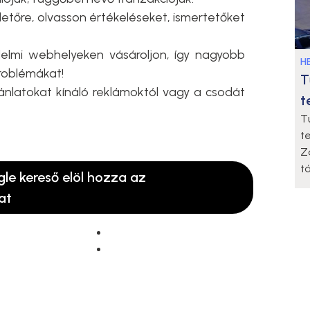
rdetőre, olvasson értékeléseket, ismertetőket
edelmi webhelyeken vásároljon, így nagyobb
HE
problémákat!
T
ánlatokat kínáló reklámoktól vagy a csodát
t
T
t
Z
t
gle kereső elöl hozza az
at