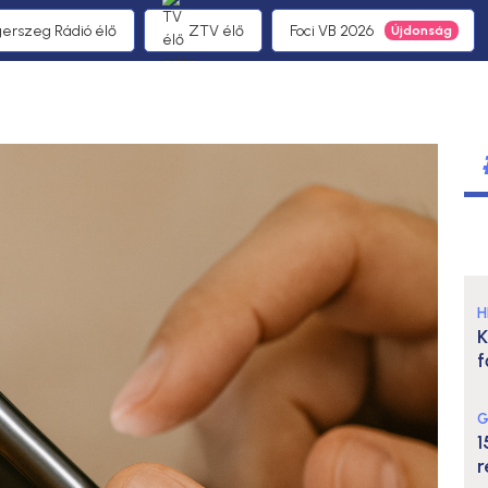
gerszeg Rádió élő
ZTV élő
Foci VB 2026
H
K
f
G
1
r