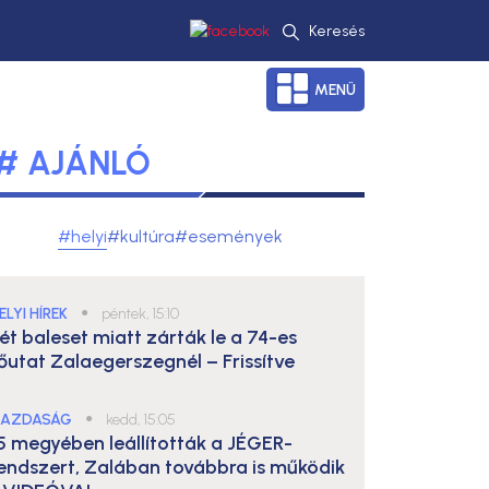
Keresés
MENÜ
# AJÁNLÓ
#helyi
#kultúra
#események
ELYI HÍREK
●
péntek, 15:10
ét baleset miatt zárták le a 74-es
őutat Zalaegerszegnél – Frissítve
AZDASÁG
●
kedd, 15:05
5 megyében leállították a JÉGER-
endszert, Zalában továbbra is működik