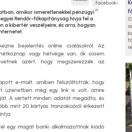
K
f
tban, amikor ismeretlenekkel pénzügyi
egyei Rendőr-főkapitányság hívja fel a
Ö
n a kibertér veszélyeire, és arra, hogyan
s
nternetet.
b
f
ezne bejelentés online csalásokról. Az
t
 hétköznap vagy hétvége van, ők sosem
evetnek azért, hogy megszerezzék az
pott e-mailt, amiben felszólították, hogy
t üzenetben még egy link is volt, amire
áját. A sértett minden adatát megadta, és
bb mint 20 kártyás tranzakcióról érkezett
intja.
 fel egy magát banki alkalmazottnak kiadó