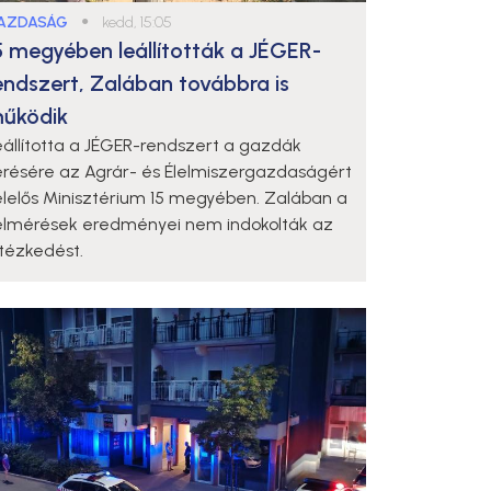
AZDASÁG
●
kedd, 15:05
5 megyében leállították a JÉGER-
endszert, Zalában továbbra is
űködik
eállította a JÉGER-rendszert a gazdák
érésére az Agrár- és Élelmiszergazdaságért
elelős Minisztérium 15 megyében. Zalában a
elmérések eredményei nem indokolták az
ntézkedést.