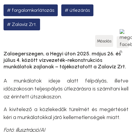
forgalomkorlátozás
útlezárás
Zalavíz Zrt.
Másolás
Zalaegerszegen, a Hegyi úton 2025. május 26. és
július 4. között vízvezeték-rekonstrukciós
munkálatok zajlanak – tájékoztatott a Zalavíz Zrt.
A munkálatok ideje alatt félpályás, illetve
időszakosan teljespályás útlezárásra is számítani kell
az érintett útszakaszon.
A kivitelező a közlekedők türelmét és megértését
kéri a munkálatokkal járó kellemetlenségek miatt.
Fotó: illusztráció/AI