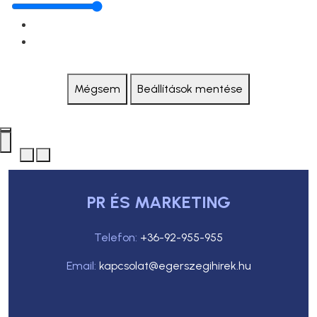
Mégsem
Beállítások mentése
PR ÉS MARKETING
Telefon:
+36-92-955-955
Email:
kapcsolat@egerszegihirek.hu