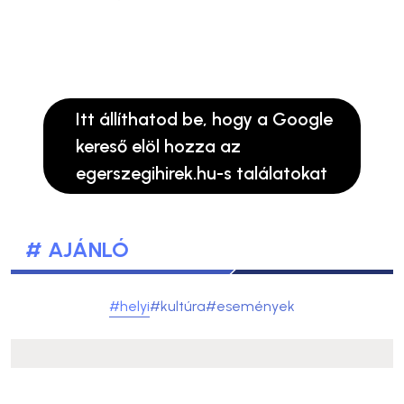
Itt állíthatod be, hogy a Google
kereső elöl hozza az
egerszegihirek.hu-s találatokat
# AJÁNLÓ
#helyi
#kultúra
#események