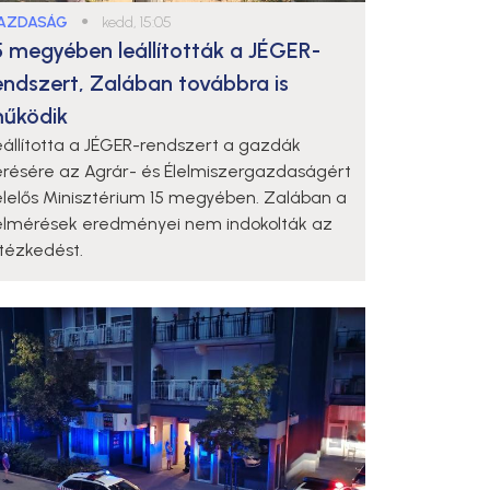
AZDASÁG
●
kedd, 15:05
5 megyében leállították a JÉGER-
endszert, Zalában továbbra is
űködik
eállította a JÉGER-rendszert a gazdák
érésére az Agrár- és Élelmiszergazdaságért
elelős Minisztérium 15 megyében. Zalában a
elmérések eredményei nem indokolták az
ntézkedést.