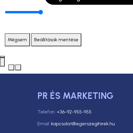
Mégsem
Beállítások mentése
PR ÉS MARKETING
Telefon:
+36-92-955-955
Email:
kapcsolat@egerszegihirek.hu