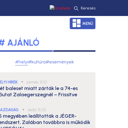
Keresés
MENÜ
# AJÁNLÓ
#helyi
#kultúra
#események
ELYI HÍREK
●
péntek, 15:10
ét baleset miatt zárták le a 74-es
őutat Zalaegerszegnél – Frissítve
AZDASÁG
●
kedd, 15:05
5 megyében leállították a JÉGER-
endszert, Zalában továbbra is működik