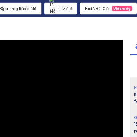
 Egerszeg Rádió élő
ZTV élő
Foci VB 2026
H
K
f
G
1
r