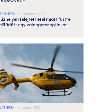
 VIDEÓVAL -
ELYI HÍREK
●
vasárnap, 09:09
űzhelyen felejtett étel miatt füsttel
elítődött egy zalaegerszegi lakás
LYI HÍREK
●
péntek, 15:10