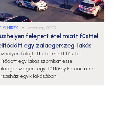
LYI HÍREK
●
vasárnap, 09:09
űzhelyen felejtett étel miatt füsttel
elítődött egy zalaegerszegi lakás
űzhelyen felejtett étel miatt füsttel
elítődött egy lakás szombat este
alaegerszegen, egy Tüttőssy Ferenc utcai
ársasház egyik lakásában.