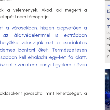
G
ak a vélemények. Akad, aki megérti a
1
fellépést nem támogatja.
r
m
 a városokban, hiszen alapvetően a
L
y az állatvédelemmel is extrábban
k
őhelyükké választják ezt a csodálatos
F
rdemes bántani őket. Természetesen
f
i
abban kell elhaladni egy-két fa alatt,
viszont szerintem ennyi figyelem bőven
.
dásaként javasolta, mint lehetőséget, a