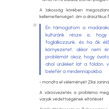
A lakosság körében megoszlan
kellemetlenséget, ám a drasztikus 
Én támogatom a madarakat
kultúránk része is, hog
foglalkozzunk, és ha ők él
környezetet, akkor nem é
problémát okoz, hogy óvatos
ahol ürüléket lát a földön, 
belefér a mindennapokba
- mondta el véleményét Zilai Janina
A városvezetés a probléma megol
varjak védettségének eltörlését.