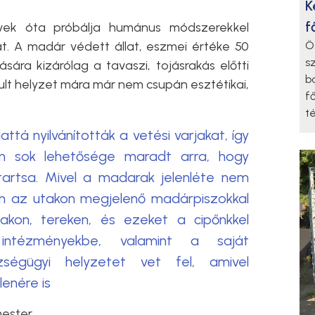
K
f
ek óta próbálja humánus módszerekkel
Ö
t. A madár védett állat, eszmei értéke 50
s
tására kizárólag a tavaszi, tojásrakás előtti
b
ult helyzet mára már nem csupán esztétikai,
f
t
ttá nyilvánították a vetési varjakat, így
 sok lehetősége maradt arra, hogy
artsa. Mivel a madarak jelenléte nem
em az utakon megjelenő madárpiszokkal
akon, tereken, és ezeket a cipőnkkel
 intézményekbe, valamint a saját
ségügyi helyzetet vet fel, amivel
lenére is
mester.