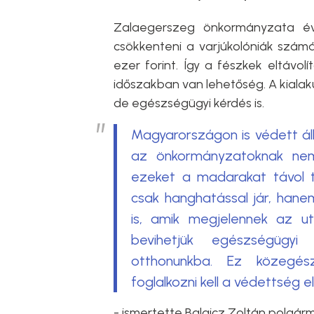
Zalaegerszeg önkormányzata év
csökkenteni a varjúkolóniák számá
ezer forint. Így a fészkek eltávolí
időszakban van lehetőség. A kialak
de egészségügyi kérdés is.
Magyarországon is védett álla
az önkormányzatoknak nem
ezeket a madarakat távol t
csak hanghatással jár, han
is, amik megjelennek az ut
bevihetjük egészségügyi
otthonunkba. Ez közegész
foglalkozni kell a védettség el
- ismertette Balaicz Zoltán polgár