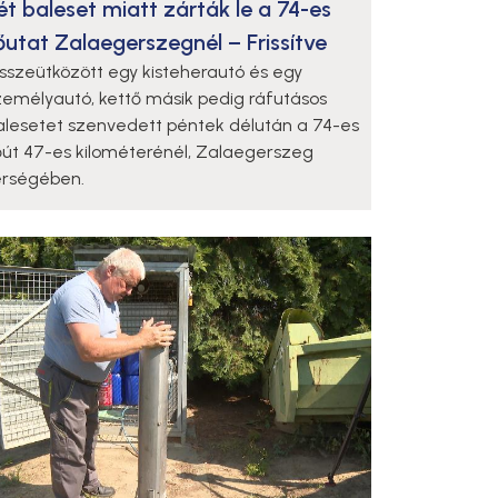
ét baleset miatt zárták le a 74-es
őutat Zalaegerszegnél – Frissítve
sszeütközött egy kisteherautó és egy
zemélyautó, kettő másik pedig ráfutásos
alesetet szenvedett péntek délután a 74-es
őút 47-es kilométerénél, Zalaegerszeg
érségében.