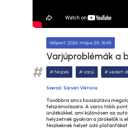
2026. május 20., 16:45
Varjúproblémák a 
fészek
varjú
védett á
Szerző:
Sárvári Viktória
Továbbra sincs hosszútávú megold
felszámolására. A város több pon
ürülékükkel, ami különösen az autót
helyzetnek gyakran a járókelők is 
fészkeknek helyet adó platánfákat 