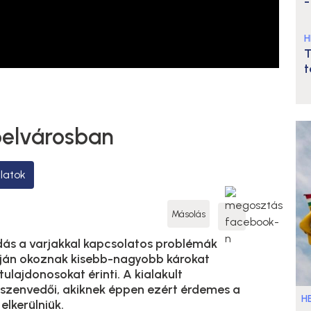
-
H
T
t
belvárosban
llatok
Másolás
ás a varjakkal kapcsolatos problémák
tján okoznak kisebb-nagyobb károkat
ulajdonosokat érinti. A kialakult
elszenvedői, akiknek éppen ezért érdemes a
HE
elkerülniük.