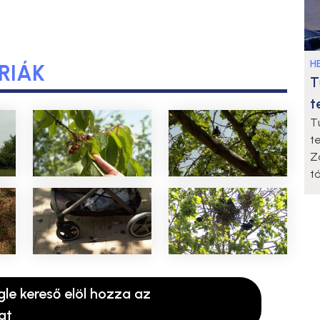
HE
RIÁK
T
t
T
t
Z
t
gle kereső elöl hozza az
at