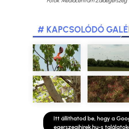
Fotók: Médiacentrum Zalaegerszeg
# KAPCSOLÓDÓ GALÉ
Itt állíthatod be, hogy a Goo
egerszegihirek.hu-s találatok