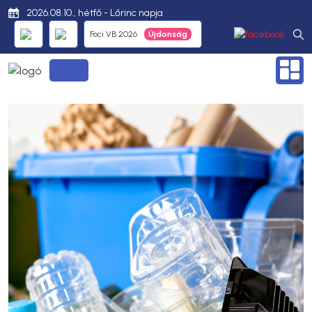
2026.08.10., hétfő - Lőrinc napja
Foci VB 2026