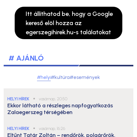
Itt állíthatod be, hogy a Google
kereső elöl hozza az
egerszegihirek.hu-s találatokat
# AJÁNLÓ
#helyi
#kultúra
#események
HELYI HÍREK
●
vasárnap, 20:50
Ekkor látható a részleges napfogyatkozás
Zalaegerszeg térségében
HELYI HÍREK
●
vasárnap, 16:26
Eltűnt Tatár Zoltán – rendőrök, polgárőrök,