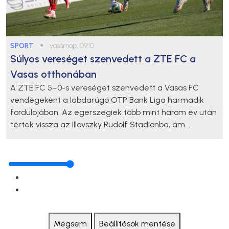
SPORT
●
vasárnap, 09:10
Súlyos vereséget szenvedett a ZTE FC a
Vasas otthonában
A ZTE FC 5–0-s vereséget szenvedett a Vasas FC
vendégeként a labdarúgó OTP Bank Liga harmadik
fordulójában. Az egerszegiek több mint három év után
tértek vissza az Illovszky Rudolf Stadionba, ám ...
Mégsem
Beállítások mentése