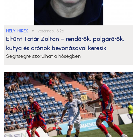
HELYI HÍREK
●
vasárnap, 16:26
Eltűnt Tatár Zoltán – rendőrök, polgárőrök,
kutya és drónok bevonásával keresik
Segítségre szorulhat a hőségben.