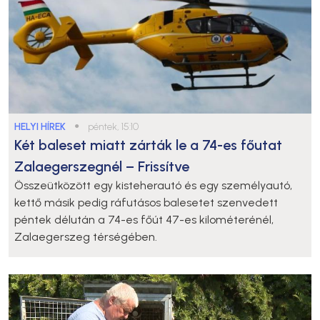
HELYI HÍREK
●
péntek, 15:10
Két baleset miatt zárták le a 74-es főutat
Zalaegerszegnél – Frissítve
Összeütközött egy kisteherautó és egy személyautó,
kettő másik pedig ráfutásos balesetet szenvedett
péntek délután a 74-es főút 47-es kilométerénél,
Zalaegerszeg térségében.