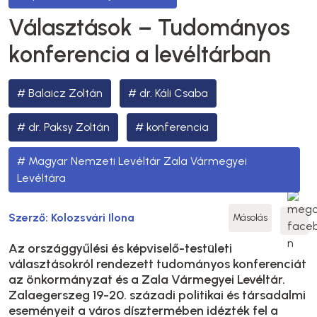
Választások – Tudományos
konferencia a levéltárban
Balaicz Zoltán
dr. Káli Csaba
dr. Paksy Zoltán
konferencia
Magyar Nemzeti Levéltár Zala Vármegyei
Levéltára
Szerző:
Kolozsvári Ilona
Másolás
Az országgyűlési és képviselő-testületi
választásokról rendezett tudományos konferenciát
az önkormányzat és a Zala Vármegyei Levéltár.
Zalaegerszeg 19-20. századi politikai és társadalmi
eseményeit a város dísztermében idézték fel a