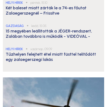
HELYI HÍREK
●
péntek, 15:10
Két baleset miatt zárták le a 74-es főutat
Zalaegerszegnél – Frissítve
GAZDASÁG
●
kedd, 15:05
15 megyében leállították a JÉGER-rendszert,
Zalában továbbra is működik
- VIDEÓVAL -
HELYI HÍREK
●
vasárnap, 09:09
Tűzhelyen felejtett étel miatt füsttel telítődött
egy zalaegerszegi lakás