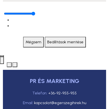
Mégsem
Beállítások mentése
PR ÉS MARKETING
Telefon:
+36-92-955-955
Email:
kapcsolat@egerszegihirek.hu