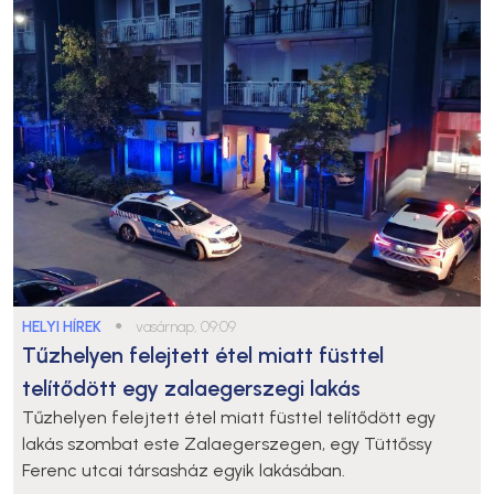
HELYI HÍREK
●
vasárnap, 09:09
Tűzhelyen felejtett étel miatt füsttel
telítődött egy zalaegerszegi lakás
Tűzhelyen felejtett étel miatt füsttel telítődött egy
lakás szombat este Zalaegerszegen, egy Tüttőssy
Ferenc utcai társasház egyik lakásában.