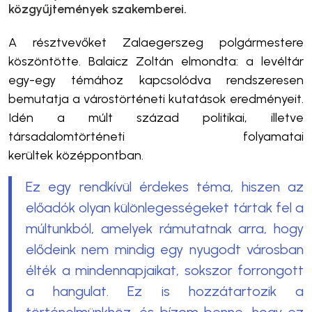
közgyűjtemények szakemberei.
A résztvevőket Zalaegerszeg polgármestere
köszöntötte. Balaicz Zoltán elmondta: a levéltár
egy-egy témához kapcsolódva rendszeresen
bemutatja a várostörténeti kutatások eredményeit.
Idén a múlt század politikai, illetve
társadalomtörténeti folyamatai
került
ek
középpontban.
Ez egy rendkívül érdekes téma, hiszen az
előadók olyan különlegességeket tártak fel a
múltunkból, amelyek rámutatnak arra, hogy
elődeink nem mindig egy nyugodt városban
élték a mindennapjaikat, sokszor forrongott
a hangulat. Ez is hozzátartozik a
történelmünkhöz, és bízom benne, hogy ez