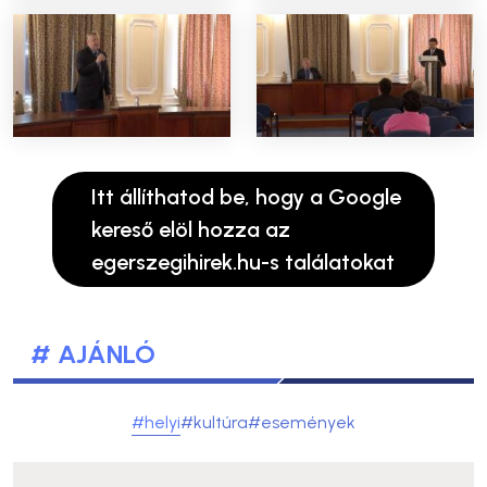
Itt állíthatod be, hogy a Google
kereső elöl hozza az
egerszegihirek.hu-s találatokat
# AJÁNLÓ
#helyi
#kultúra
#események