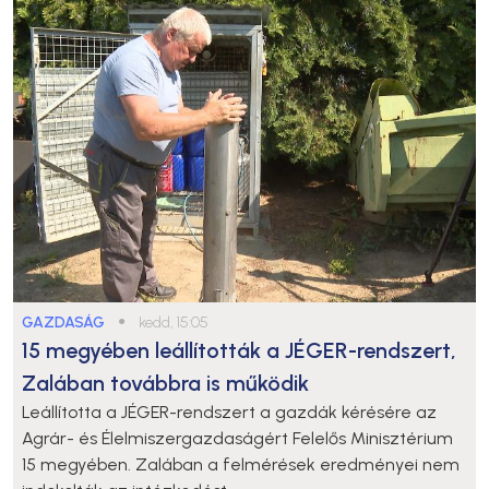
GAZDASÁG
●
kedd, 15:05
15 megyében leállították a JÉGER-rendszert,
Zalában továbbra is működik
Leállította a JÉGER-rendszert a gazdák kérésére az
Agrár- és Élelmiszergazdaságért Felelős Minisztérium
15 megyében. Zalában a felmérések eredményei nem