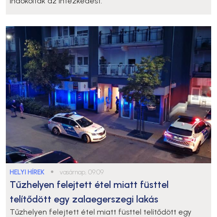
indokolták az intézkedést.
HELYI HÍREK
●
vasárnap, 09:09
Tűzhelyen felejtett étel miatt füsttel
telítődött egy zalaegerszegi lakás
Tűzhelyen felejtett étel miatt füsttel telítődött egy