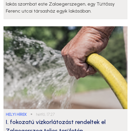
lakás szombat este Zalaegerszegen, egy Tüttőssy
Ferenc utcai társasház egyik lakásában.
HELYI HÍREK
●
hétfő, 17:27
I. fokozatú vízkorlátozást rendeltek el
Zalaegerszeg teljes területén