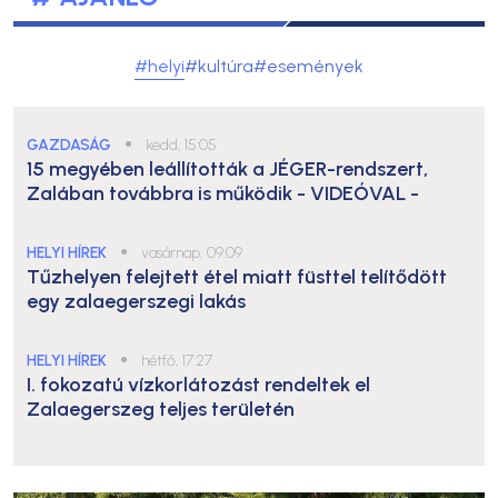
#helyi
#kultúra
#események
GAZDASÁG
●
kedd, 15:05
15 megyében leállították a JÉGER-rendszert,
Zalában továbbra is működik
- VIDEÓVAL -
HELYI HÍREK
●
vasárnap, 09:09
Tűzhelyen felejtett étel miatt füsttel telítődött
egy zalaegerszegi lakás
HELYI HÍREK
●
hétfő, 17:27
I. fokozatú vízkorlátozást rendeltek el
Zalaegerszeg teljes területén