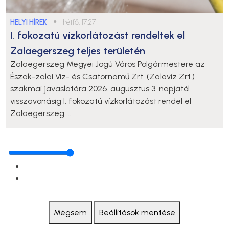
HELYI HÍREK
●
hétfő, 17:27
I. fokozatú vízkorlátozást rendeltek el
Zalaegerszeg teljes területén
Zalaegerszeg Megyei Jogú Város Polgármestere az
Észak-zalai Víz- és Csatornamű Zrt. (Zalavíz Zrt.)
szakmai javaslatára 2026. augusztus 3. napjától
visszavonásig I. fokozatú vízkorlátozást rendel el
Zalaegerszeg ...
Mégsem
Beállítások mentése