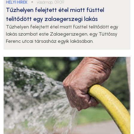
HELYI HÍREK
●
vasárnap, 09:09
Tűzhelyen felejtett étel miatt füsttel
telítődött egy zalaegerszegi lakás
Tűzhelyen felejtett étel miatt füsttel telítődött egy
lakás szombat este Zalaegerszegen, egy Tüttőssy
Ferenc utcai társasház egyik lakásában.