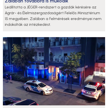
Zalában továbbra is működik
Leállította a JÉGER-rendszert a gazdák kérésére az
Agrár- és Élelmiszergazdaságért Felelős Minisztérium
15 megyében. Zalában a felmérések eredményei nem
indokolták az intézkedést.