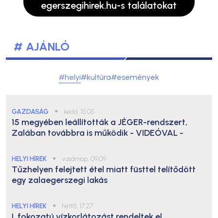
egerszegihirek.hu-s találatokat
# AJÁNLÓ
#helyi
#kultúra
#események
GAZDASÁG
●
kedd, 15:05
15 megyében leállították a JÉGER-rendszert,
Zalában továbbra is működik
- VIDEÓVAL -
HELYI HÍREK
●
vasárnap, 09:09
Tűzhelyen felejtett étel miatt füsttel telítődött
egy zalaegerszegi lakás
HELYI HÍREK
●
hétfő, 17:27
I. fokozatú vízkorlátozást rendeltek el