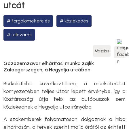
utcát
forgalomelterelés
közlekedés
útlezárás
Másolás
Gázüzemzavar elhárítási munka zajlik
Zalaegerszegen, a Hegyalja utcában.
Burkolathiba következtében, a munkaterület
környezetében teljes útzár lépett érvénybe, így a
Köztársaság útja felől az autóbuszok sem
közlekednek a Hegyalja utca irányába.
A szakemberek folyamatosan dolgoznak a hiba
elhárításán, a tervek szerint ma 16 órától az érintett