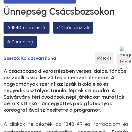
Ünnepség Csácsbozsokon
1848. március 15.
Csácsbozsok
ünnepség
Szerző:
Kolozsvári Ilona
Másolás
A csácsbozsoki városrészben verses, dalos, táncos
összeállítással készültek a nemzeti ünnepre. A
hagyományok szerint az Izsák iskola első és
negyedik osztályos tanulói léptek színpadra. A
Szivárvány téri óvodások népi játékokat mutattak
be, a Kis Binkó Táncegyüttes pedig látványos
koreográfiával színesítette a programot.
A diákok felidézték az 1848-49-es forradalom és
szabadságharc sorsfordító eseményeit. Próbák