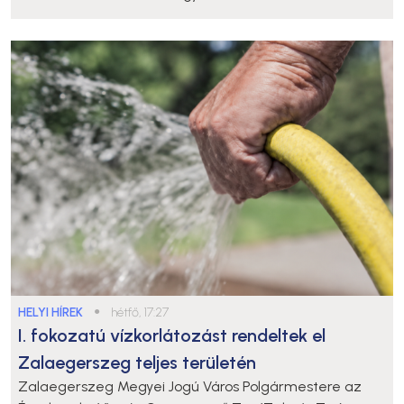
HELYI HÍREK
●
hétfő, 17:27
I. fokozatú vízkorlátozást rendeltek el
Zalaegerszeg teljes területén
Zalaegerszeg Megyei Jogú Város Polgármestere az