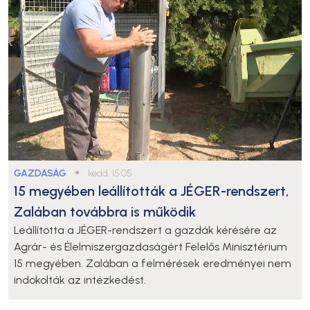
GAZDASÁG
●
kedd, 15:05
15 megyében leállították a JÉGER-rendszert,
Zalában továbbra is működik
Leállította a JÉGER-rendszert a gazdák kérésére az
Agrár- és Élelmiszergazdaságért Felelős Minisztérium
15 megyében. Zalában a felmérések eredményei nem
indokolták az intézkedést.