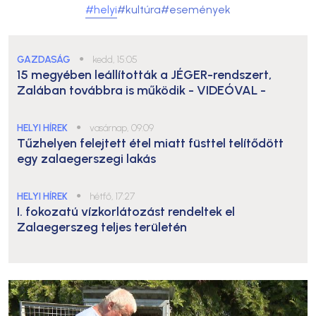
#helyi
#kultúra
#események
GAZDASÁG
●
kedd, 15:05
15 megyében leállították a JÉGER-rendszert,
Zalában továbbra is működik
- VIDEÓVAL -
HELYI HÍREK
●
vasárnap, 09:09
Tűzhelyen felejtett étel miatt füsttel telítődött
egy zalaegerszegi lakás
HELYI HÍREK
●
hétfő, 17:27
I. fokozatú vízkorlátozást rendeltek el
Zalaegerszeg teljes területén