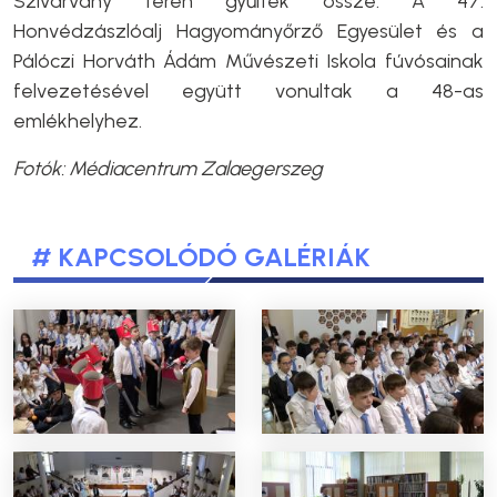
Szivárvány téren gyűltek össze. A 47.
Honvédzászlóalj Hagyományőrző Egyesület és a
Pálóczi Horváth Ádám Művészeti Iskola fúvósainak
felvezetésével együtt vonultak a 48-as
emlékhelyhez.
Fotók: Médiacentrum Zalaegerszeg
# KAPCSOLÓDÓ GALÉRIÁK