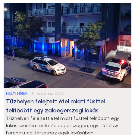
HELYI HÍREK
●
vasárnap, 09:09
Tűzhelyen felejtett étel miatt füsttel
telítődött egy zalaegerszegi lakás
Tűzhelyen felejtett étel miatt füsttel telítődött egy
lakás szombat este Zalaegerszegen, egy Tüttőssy
Ferenc utcai társasház egyik lakásában.