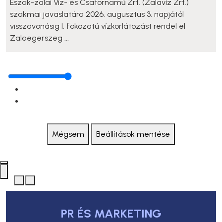
Észak-zalai Víz- és Csatornamű Zrt. (Zalavíz Zrt.)
szakmai javaslatára 2026. augusztus 3. napjától
visszavonásig I. fokozatú vízkorlátozást rendel el
Zalaegerszeg ...
Mégsem
Beállítások mentése
PR ÉS MARKETING