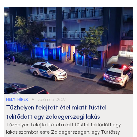
HELYI HÍREK
●
vasárnap, 09:09
Tűzhelyen felejtett étel miatt füsttel
telítődött egy zalaegerszegi lakás
Tűzhelyen felejtett étel miatt füsttel telítődött egy
lakás szombat este Zalaegerszegen, egy Tüttőssy