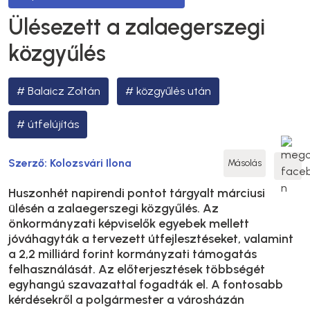
Ülésezett a zalaegerszegi
közgyűlés
Balaicz Zoltán
közgyűlés után
útfelújítás
Szerző:
Kolozsvári Ilona
Másolás
Huszonhét napirendi pontot tárgyalt márciusi
ülésén a zalaegerszegi közgyűlés. Az
önkormányzati képviselők egyebek mellett
jóváhagyták a tervezett útfejlesztéseket, valamint
a 2,2 milliárd forint kormányzati támogatás
felhasználását. Az előterjesztések többségét
egyhangú szavazattal fogadták el. A fontosabb
kérdésekről a polgármester a városházán