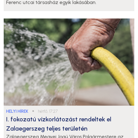
Ferenc utcai társasház egyik lakásában.
HELYI HÍREK
●
hétfő, 17:27
I. fokozatú vízkorlátozást rendeltek el
Zalaegerszeg teljes területén
Zalaegerszeg Megyei Jogú Város Polgármestere az