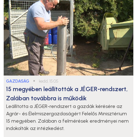
GAZDASÁG
●
kedd, 15:05
15 megyében leállították a JÉGER-rendszert,
Zalában továbbra is működik
Leállította a JÉGER-rendszert a gazdák kérésére az
Agrár- és Élelmiszergazdaságért Felelős Minisztérium
15 megyében. Zalában a felmérések eredményei nem
indokolták az intézkedést.