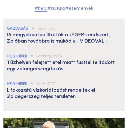
#helyi
#kultúra
#események
GAZDASÁG
●
kedd, 15:05
15 megyében leállították a JÉGER-rendszert,
Zalában továbbra is működik
- VIDEÓVAL -
HELYI HÍREK
●
vasárnap, 09:09
Tűzhelyen felejtett étel miatt füsttel telítődött
egy zalaegerszegi lakás
HELYI HÍREK
●
hétfő, 17:27
I. fokozatú vízkorlátozást rendeltek el
Zalaegerszeg teljes területén