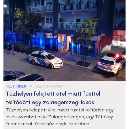
HELYI HÍREK
●
vasárnap, 09:09
Tűzhelyen felejtett étel miatt füsttel
telítődött egy zalaegerszegi lakás
Tűzhelyen felejtett étel miatt füsttel telítődött egy
lakás szombat este Zalaegerszegen, egy Tüttőssy
Ferenc utcai társasház egyik lakásában.