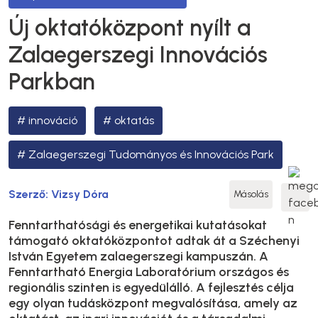
Új oktatóközpont nyílt a
Zalaegerszegi Innovációs
Parkban
innováció
oktatás
Zalaegerszegi Tudományos és Innovációs Park
Szerző:
Vizsy Dóra
Másolás
Fenntarthatósági és energetikai kutatásokat
támogató oktatóközpontot adtak át a Széchenyi
István Egyetem zalaegerszegi kampuszán. A
Fenntartható Energia Laboratórium országos és
regionális szinten is egyedülálló. A fejlesztés célja
egy olyan tudásközpont megvalósítása, amely az