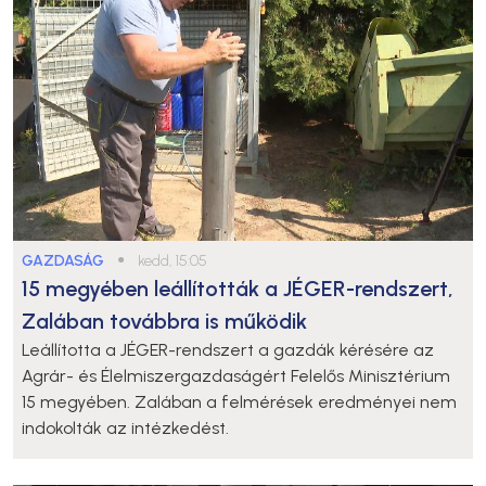
GAZDASÁG
●
kedd, 15:05
15 megyében leállították a JÉGER-rendszert,
Zalában továbbra is működik
Leállította a JÉGER-rendszert a gazdák kérésére az
Agrár- és Élelmiszergazdaságért Felelős Minisztérium
15 megyében. Zalában a felmérések eredményei nem
indokolták az intézkedést.