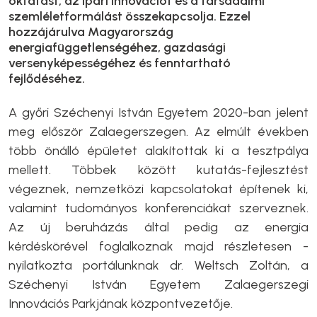
oktatást, az ipari innovációt és a társadalmi
szemléletformálást összekapcsolja. Ezzel
hozzájárulva Magyarország
energiafüggetlenségéhez, gazdasági
versenyképességéhez és fenntartható
fejlődéséhez.
A győri Széchenyi István Egyetem 2020-ban jelent
meg először Zalaegerszegen. Az elmúlt években
több önálló épületet alakítottak ki a tesztpálya
mellett. Többek között kutatás-fejlesztést
végeznek, nemzetközi kapcsolatokat építenek ki,
valamint tudományos konferenciákat szerveznek.
Az új beruházás által pedig az energia
kérdéskörével foglalkoznak majd részletesen -
nyilatkozta portálunknak dr. Weltsch Zoltán, a
Széchenyi István Egyetem Zalaegerszegi
Innovációs Parkjának központvezetője.