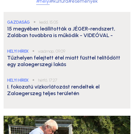
#helyi
#kultúra
#események
GAZDASÁG
●
kedd, 15:05
15 megyében leállították a JÉGER-rendszert,
Zalában továbbra is működik
- VIDEÓVAL -
HELYI HÍREK
●
vasárnap, 09:09
Tűzhelyen felejtett étel miatt füsttel telítődött
egy zalaegerszegi lakás
HELYI HÍREK
●
hétfő, 17:27
I. fokozatú vízkorlátozást rendeltek el
Zalaegerszeg teljes területén