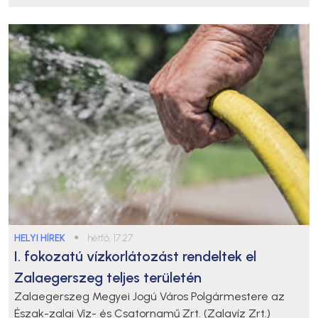
HELYI HÍREK
●
hétfő, 17:27
I. fokozatú vízkorlátozást rendeltek el
Zalaegerszeg teljes területén
Zalaegerszeg Megyei Jogú Város Polgármestere az
Észak-zalai Víz- és Csatornamű Zrt. (Zalavíz Zrt.)