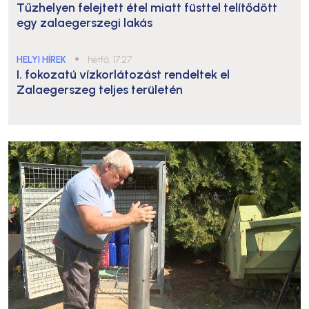
Tűzhelyen felejtett étel miatt füsttel telítődött
egy zalaegerszegi lakás
HELYI HÍREK
●
hétfő, 17:27
I. fokozatú vízkorlátozást rendeltek el
Zalaegerszeg teljes területén