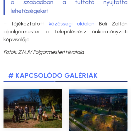
a szabadban a futtató nyújtotta
lehetőségeket
– tájékoztatott
közösségi oldalán
Bali Zoltán
alpolgármester, a településrész önkormányzati
képviselője.
Fotók: ZMJV Polgármesteri Hivatala
# KAPCSOLÓDÓ GALÉRIÁK