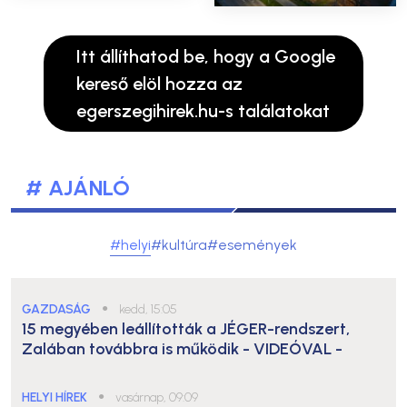
Itt állíthatod be, hogy a Google
kereső elöl hozza az
egerszegihirek.hu-s találatokat
# AJÁNLÓ
#helyi
#kultúra
#események
GAZDASÁG
●
kedd, 15:05
15 megyében leállították a JÉGER-rendszert,
Zalában továbbra is működik
- VIDEÓVAL -
HELYI HÍREK
●
vasárnap, 09:09