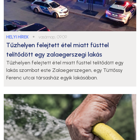
HELYI HÍREK
●
vasárnap, 09:09
Tűzhelyen felejtett étel miatt füsttel
telítődött egy zalaegerszegi lakás
Tűzhelyen felejtett étel miatt füsttel telítődött egy
lakás szombat este Zalaegerszegen, egy Tüttőssy
Ferenc utcai társasház egyik lakásában.