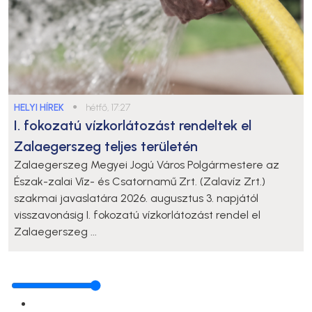
HELYI HÍREK
●
hétfő, 17:27
I. fokozatú vízkorlátozást rendeltek el
Zalaegerszeg teljes területén
Zalaegerszeg Megyei Jogú Város Polgármestere az
Észak-zalai Víz- és Csatornamű Zrt. (Zalavíz Zrt.)
szakmai javaslatára 2026. augusztus 3. napjától
visszavonásig I. fokozatú vízkorlátozást rendel el
Zalaegerszeg ...