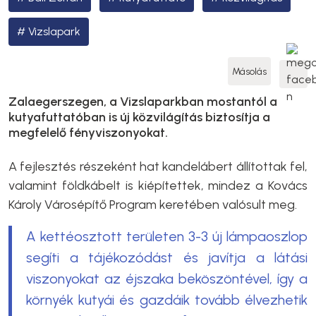
Vizslapark
Másolás
Zalaegerszegen, a Vizslaparkban mostantól a
kutyafuttatóban is új közvilágítás biztosítja a
megfelelő fényviszonyokat.
A fejlesztés részeként hat kandelábert állítottak fel,
valamint földkábelt is kiépítettek, mindez a Kovács
Károly Városépítő Program keretében valósult meg.
A kettéosztott területen 3-3 új lámpaoszlop
segíti a tájékozódást és javítja a látási
viszonyokat az éjszaka beköszöntével, így a
környék kutyái és gazdáik tovább élvezhetik