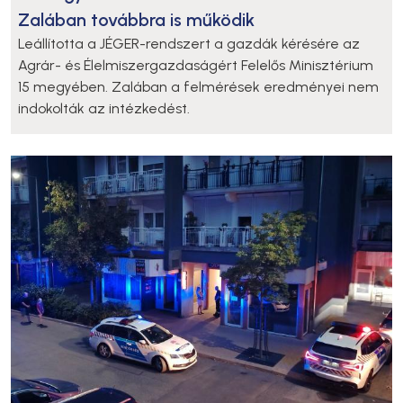
Zalában továbbra is működik
Leállította a JÉGER-rendszert a gazdák kérésére az
Agrár- és Élelmiszergazdaságért Felelős Minisztérium
15 megyében. Zalában a felmérések eredményei nem
indokolták az intézkedést.