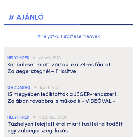
# AJÁNLÓ
#helyi
#kultúra
#események
HELYI HÍREK
●
péntek, 15:10
Két baleset miatt zárták le a 74-es főutat
Zalaegerszegnél – Frissítve
GAZDASÁG
●
kedd, 15:05
15 megyében leállították a JÉGER-rendszert,
Zalában továbbra is működik
- VIDEÓVAL -
HELYI HÍREK
●
vasárnap, 09:09
Tűzhelyen felejtett étel miatt füsttel telítődött
egy zalaegerszegi lakás