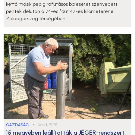
kettő másik pedig ráfutásos balesetet szenvedett
péntek délután a 74-es főút 47-es kilométerénél,
Zalaegerszeg térségében.
GAZDASÁG
●
kedd, 15:05
15 megyében leállították a JÉGER-rendszert,