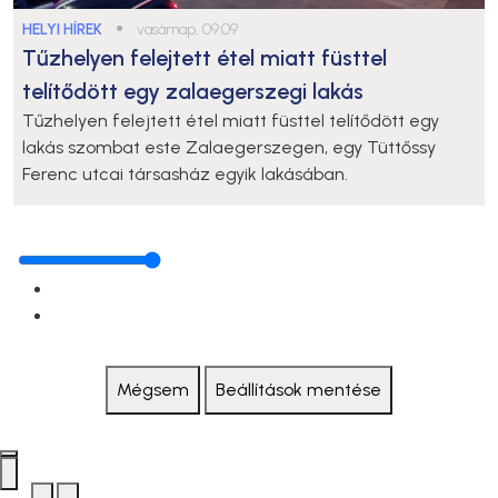
HELYI HÍREK
●
vasárnap, 09:09
Tűzhelyen felejtett étel miatt füsttel
telítődött egy zalaegerszegi lakás
Tűzhelyen felejtett étel miatt füsttel telítődött egy
lakás szombat este Zalaegerszegen, egy Tüttőssy
Ferenc utcai társasház egyik lakásában.
Mégsem
Beállítások mentése