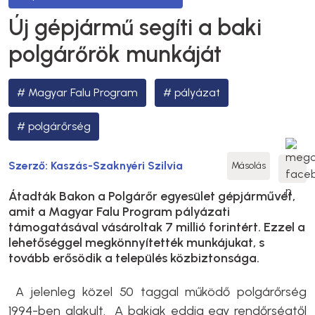
Új gépjármű segíti a baki
polgárőrök munkáját
Magyar Falu Program
pályázat
polgárőrség
Szerző:
Kaszás-Szaknyéri Szilvia
Másolás
Átadták Bakon a Polgárőr egyesület gépjárművét,
amit a Magyar Falu Program pályázati
támogatásával vásároltak 7 millió forintért. Ezzel a
lehetőséggel megkönnyítették munkájukat, s
tovább erősödik a település közbiztonsága.
A jelenleg közel 50 taggal működő polgárőrség
1994-ben alakult. A bakiak eddig egy rendőrségtől