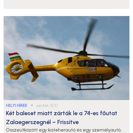
HELYI HÍREK
●
péntek, 15:10
Két baleset miatt zárták le a 74-es főutat
Zalaegerszegnél – Frissítve
Összeütközött egy kisteherautó és egy személyautó,