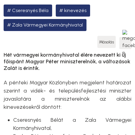
Cseresnyés Béla
kinevezés
Zala Vármegyei Kormányhivatal
Másolás
Hét vármegyei kormányhivatal élére nevezett ki új
főispánt Magyar Péter miniszterelnök, a változások
Zalát is érintik.
A pénteki Magyar Közlönyben megjelent határozat
szerint a vidék- és településfejlesztési miniszter
javaslatára a miniszterelnök az alábbi
kinevezésekről döntött:
Cseresnyés Bélát a Zala Vármegyei
Kormányhivatal,