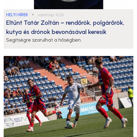
HELYI HÍREK
●
vasárnap, 16:26
Eltűnt Tatár Zoltán – rendőrök, polgárőrök,
kutya és drónok bevonásával keresik
Segítségre szorulhat a hőségben.