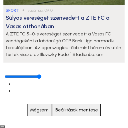
SPORT
●
vasárnap, 09:10
Súlyos vereséget szenvedett a ZTE FC a
Vasas otthonában
A ZTE FC 5–0-s vereséget szenvedett a Vasas FC
vendégeként a labdarúgó OTP Bank Liga harmadik
fordulójában. Az egerszegiek több mint három év után
tértek vissza az Illovszky Rudolf Stadionba, ám ...
Mégsem
Beállítások mentése