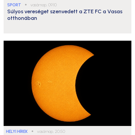
SPORT
●
vasárnap, 09:10
Súlyos vereséget szenvedett a ZTE FC a Vasas
otthonában
HELYI HÍREK
●
vasárnap, 20:50