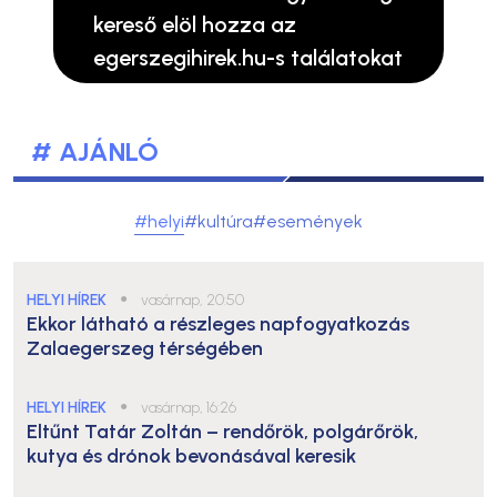
kereső elöl hozza az
egerszegihirek.hu-s találatokat
# AJÁNLÓ
#helyi
#kultúra
#események
HELYI HÍREK
●
vasárnap, 20:50
Ekkor látható a részleges napfogyatkozás
Zalaegerszeg térségében
HELYI HÍREK
●
vasárnap, 16:26
Eltűnt Tatár Zoltán – rendőrök, polgárőrök,
kutya és drónok bevonásával keresik