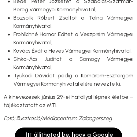
Bede Péter Józsefet a Szabolcs-Szatmár-
Bereg Vármegyei Kormányhivatal,
Bozsolik Róbert Zsoltot a Tolna Vármegyei
Kormányhivatal,
Fröhlichné Hamar Editet a Veszprém Vármegyei
Kormányhivatal,
Kovács Évát a Heves Vármegyei Kormányhivatal,
Sinka-Ács Juditot a Somogy Vármegyei
Kormányhivatal,
Tyukodi Dávidot pedig a Komárom-Esztergom
Vármegyei Kormányhivatal élére nevezte ki.
A kinevezések június 29-ei hatállyal lépnek életbe –
tájékoztatott az MTI.
Fotó: illusztráció/Médiacentrum Zalaegerszeg
Itt állíthatod be, hogy a Google