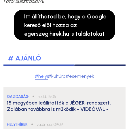
Fotó: illusztráció/AI
Itt állíthatod be, hogy a Google
kereső elöl hozza az
egerszegihirek.hu-s találatokat
# AJÁNLÓ
#helyi
#kultúra
#események
GAZDASÁG
●
kedd, 15:05
15 megyében leállították a JÉGER-rendszert,
Zalában továbbra is működik
- VIDEÓVAL -
HELYI HÍREK
●
vasárnap, 09:09