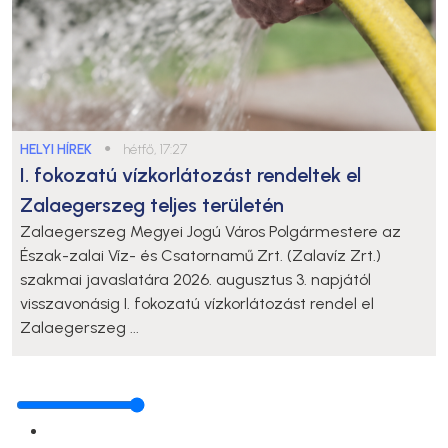
HELYI HÍREK
●
hétfő, 17:27
I. fokozatú vízkorlátozást rendeltek el
Zalaegerszeg teljes területén
Zalaegerszeg Megyei Jogú Város Polgármestere az
Észak-zalai Víz- és Csatornamű Zrt. (Zalavíz Zrt.)
szakmai javaslatára 2026. augusztus 3. napjától
visszavonásig I. fokozatú vízkorlátozást rendel el
Zalaegerszeg ...