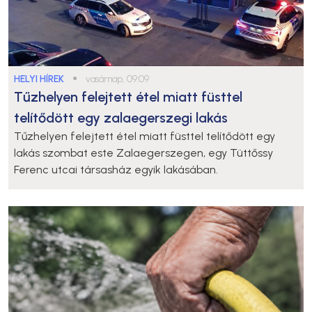
HELYI HÍREK
●
vasárnap, 09:09
Tűzhelyen felejtett étel miatt füsttel
telítődött egy zalaegerszegi lakás
Tűzhelyen felejtett étel miatt füsttel telítődött egy
lakás szombat este Zalaegerszegen, egy Tüttőssy
Ferenc utcai társasház egyik lakásában.