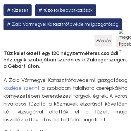
tűzeset
tűzoltói beavatkozások
Zala Vármegyei Katasztrófavédelmi Igazgatóság
Másolás
Tűz keletkezett egy 120 négyzetméteres családi
ház egyik szobájában szerda este Zalaegerszegen,
a Gébárti úton.
A Zala Vármegyei Katasztrófavédelmi Igazgatóság
közlése szerint
a szobában található cserépkályha
környezetében berendezési tárgyak égtek. A város
hivatásos tűzoltói a közművek elzárását követően
két vízsugárral oltották el a tüzet, majd
kiszellőztették a füsttel telítődött ingatlant.