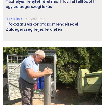
Tűzhelyen felejtett étel miatt füsttel telítődött
egy zalaegerszegi lakás
HELYI HÍREK
●
hétfő, 17:27
I. fokozatú vízkorlátozást rendeltek el
Zalaegerszeg teljes területén