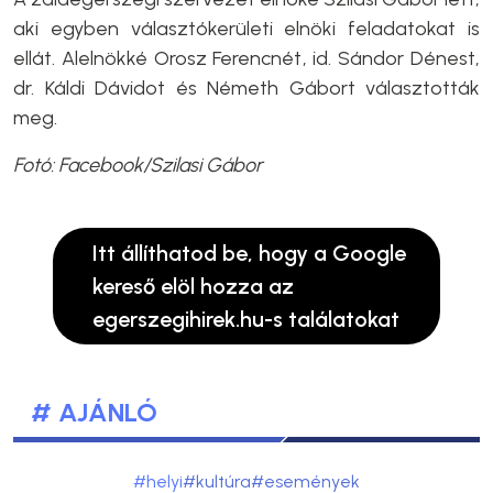
aki egyben választókerületi elnöki feladatokat is
ellát. Alelnökké Orosz Ferencnét, id. Sándor Dénest,
dr. Káldi Dávidot és Németh Gábort választották
meg.
Fotó: Facebook/Szilasi Gábor
Itt állíthatod be, hogy a Google
kereső elöl hozza az
egerszegihirek.hu-s találatokat
# AJÁNLÓ
#helyi
#kultúra
#események