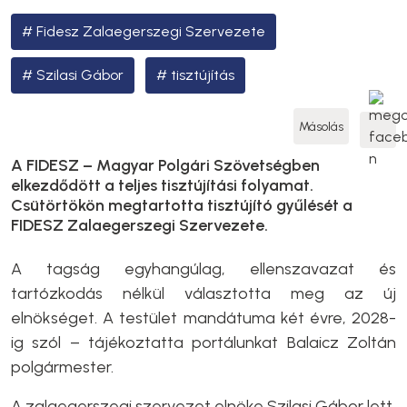
Fidesz Zalaegerszegi Szervezete
Szilasi Gábor
tisztújítás
Másolás
A FIDESZ – Magyar Polgári Szövetségben
elkezdődött a teljes tisztújítási folyamat.
Csütörtökön megtartotta tisztújító gyűlését a
FIDESZ Zalaegerszegi Szervezete.
A tagság egyhangúlag, ellenszavazat és
tartózkodás nélkül választotta meg az új
elnökséget. A testület mandátuma két évre, 2028-
ig szól – tájékoztatta portálunkat Balaicz Zoltán
polgármester.
A zalaegerszegi szervezet elnöke Szilasi Gábor lett,