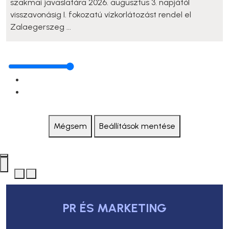
szakmai javaslatára 2026. augusztus 3. napjától
visszavonásig I. fokozatú vízkorlátozást rendel el
Zalaegerszeg ...
Mégsem
Beállítások mentése
PR ÉS MARKETING