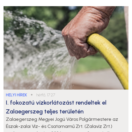
HELYI HÍREK
●
hétfő, 17:27
I. fokozatú vízkorlátozást rendeltek el
Zalaegerszeg teljes területén
Zalaegerszeg Megyei Jogú Város Polgármestere az
Észak-zalai Víz- és Csatornamű Zrt. (Zalavíz Zrt.)