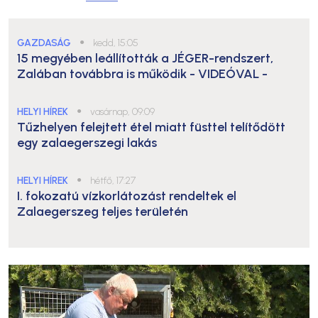
GAZDASÁG
●
kedd, 15:05
15 megyében leállították a JÉGER-rendszert,
Zalában továbbra is működik
- VIDEÓVAL -
HELYI HÍREK
●
vasárnap, 09:09
Tűzhelyen felejtett étel miatt füsttel telítődött
egy zalaegerszegi lakás
HELYI HÍREK
●
hétfő, 17:27
I. fokozatú vízkorlátozást rendeltek el
Zalaegerszeg teljes területén