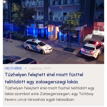
HELYI HÍREK
●
vasárnap, 09:09
Tűzhelyen felejtett étel miatt füsttel
telítődött egy zalaegerszegi lakás
Tűzhelyen felejtett étel miatt füsttel telítődött egy
lakás szombat este Zalaegerszegen, egy Tüttőssy
Ferenc utcai társasház egyik lakásában.