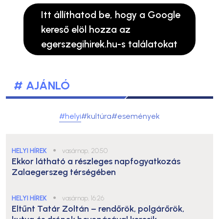
Itt állíthatod be, hogy a Google
kereső elöl hozza az
egerszegihirek.hu-s találatokat
# AJÁNLÓ
#helyi
#kultúra
#események
HELYI HÍREK
●
vasárnap, 20:50
Ekkor látható a részleges napfogyatkozás
Zalaegerszeg térségében
HELYI HÍREK
●
vasárnap, 16:26
Eltűnt Tatár Zoltán – rendőrök, polgárőrök,