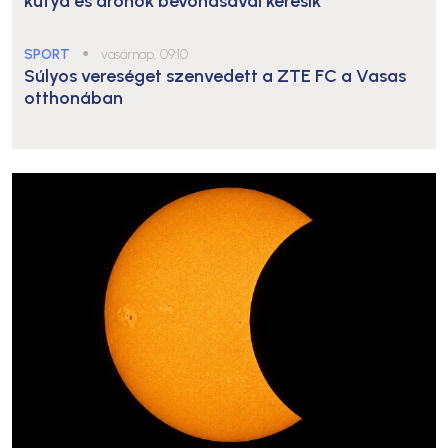
kutya és drónok bevonásával keresik
SPORT
●
vasárnap, 09:10
Súlyos vereséget szenvedett a ZTE FC a Vasas
otthonában