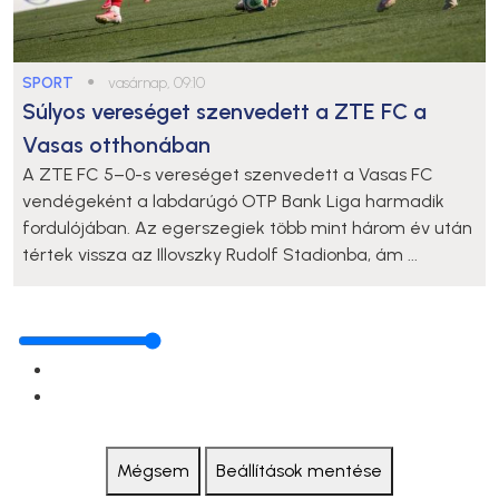
SPORT
●
vasárnap, 09:10
Súlyos vereséget szenvedett a ZTE FC a
Vasas otthonában
A ZTE FC 5–0-s vereséget szenvedett a Vasas FC
vendégeként a labdarúgó OTP Bank Liga harmadik
fordulójában. Az egerszegiek több mint három év után
tértek vissza az Illovszky Rudolf Stadionba, ám ...
Mégsem
Beállítások mentése