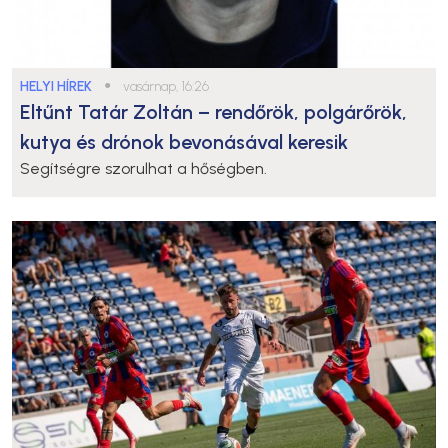
HELYI HÍREK
●
vasárnap, 16:26
Eltűnt Tatár Zoltán – rendőrök, polgárőrök,
kutya és drónok bevonásával keresik
Segítségre szorulhat a hőségben.