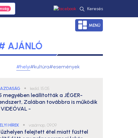
Keresés
MENÜ
# AJÁNLÓ
#helyi
#kultúra
#események
AZDASÁG
●
kedd, 15:05
5 megyében leállították a JÉGER-
endszert, Zalában továbbra is működik
 VIDEÓVAL -
ELYI HÍREK
●
vasárnap, 09:09
űzhelyen felejtett étel miatt füsttel