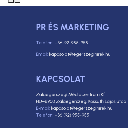
PR ÉS MARKETING
Telefon:
+36-92-955-955
Email:
kapcsolat@egerszegihirek.hu
KAPCSOLAT
Zalaegerszegi Médiacentrum Kft.
HU–8900 Zalaegerszeg, Kossuth Lajos utca 
E-mail:
kapcsolat@egerszegihirek.hu
Telefon:
+36 (92) 955-955