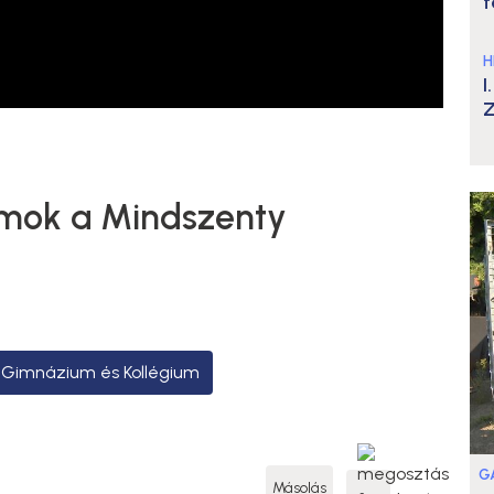
t
H
I
Z
amok a Mindszenty
, Gimnázium és Kollégium
G
Másolás