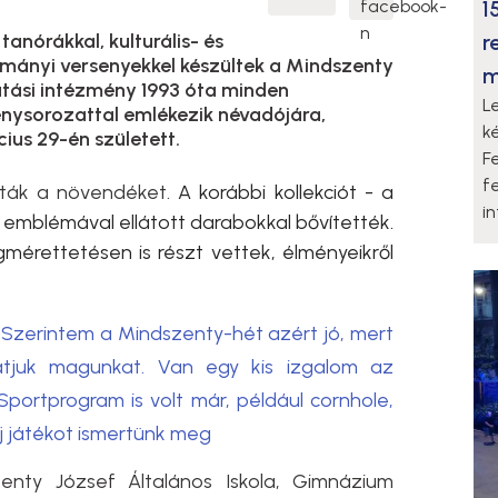
1
r
tanórákkal, kulturális- és
mányi versenyekkel készültek a Mindszenty
m
tási intézmény 1993 óta minden
L
nysorozattal emlékezik névadójára,
k
ius 29-én született.
F
f
árták a növendéket.
A korábbi kollekciót - a
i
 emblémával ellátott darabokkal bővítették.
érettetésen is részt vettek, élményeikről
Szerintem a Mindszenty-hét azért jó, mert
atjuk magunkat. Van egy kis izgalom az
 Sportprogram is volt már, például cornhole,
j játékot ismertünk meg
nty József Általános Iskola, Gimnázium