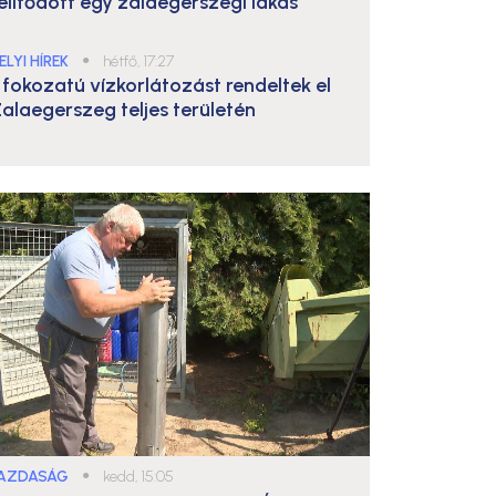
elítődött egy zalaegerszegi lakás
ELYI HÍREK
●
hétfő, 17:27
. fokozatú vízkorlátozást rendeltek el
alaegerszeg teljes területén
AZDASÁG
●
kedd, 15:05