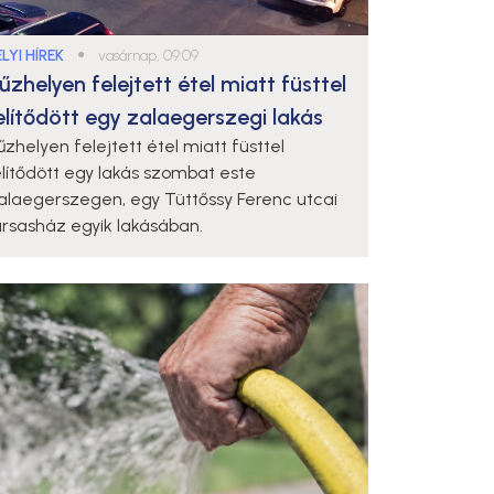
LYI HÍREK
●
vasárnap, 09:09
űzhelyen felejtett étel miatt füsttel
elítődött egy zalaegerszegi lakás
űzhelyen felejtett étel miatt füsttel
elítődött egy lakás szombat este
alaegerszegen, egy Tüttőssy Ferenc utcai
ársasház egyik lakásában.