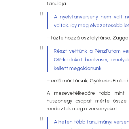
tanulója.
A nyelvtanverseny nem volt n
voltak, így még élvezetesebb le
– fűzte hozzá osztálytársa,
Zuggó 
Részt vettünk a PénzFutam vers
QR-kódokat beolvasni, amelye
kellett megoldanunk
– erről már társuk, Gyökeres Emília 
A mesevetélkedőre több mint s
huszonegy csapat mérte össze t
rendezték meg a versenyeket.
A héten több tanulmányi verse