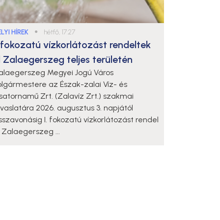
LYI HÍREK
●
hétfő, 17:27
. fokozatú vízkorlátozást rendeltek
l Zalaegerszeg teljes területén
alaegerszeg Megyei Jogú Város
olgármestere az Észak-zalai Víz- és
satornamű Zrt. (Zalavíz Zrt.) szakmai
avaslatára 2026. augusztus 3. napjától
isszavonásig I. fokozatú vízkorlátozást rendel
l Zalaegerszeg ...