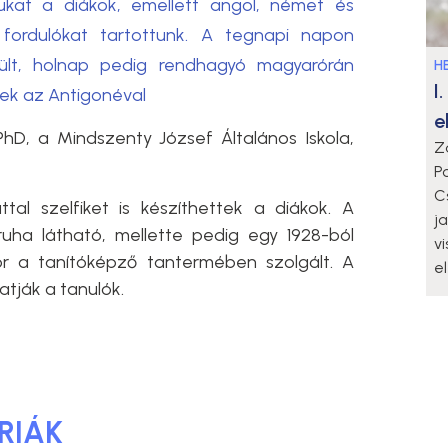
kat a diákok, emellett angol, német és
i fordulókat tartottunk. A tegnapi napon
ült, holnap pedig rendhagyó magyarórán
HE
I
ek az Antigonéval
e
hD, a Mindszenty József Általános Iskola,
Z
P
C
al szelfiket is készíthettek a diákok. A
j
uha látható, mellette pedig egy 1928-ból
v
r a tanítóképző tantermében szolgált. A
e
atják a tanulók.
RIÁK