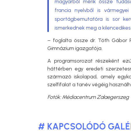
magyarból mérik össze tudásu
francia nyelvből is vármegye
sportágbemutatóra is sor ker
ismerkednek meg a kilencedikes
– foglalta össze dr. Tóth Gábor P
Gimnázium igazgatója.
A programsorozat részeként ezútt
háttérben egy eredeti szerzetesr
származó iskolapad, amely egyko
szelfifalat a tanév végéig használh
Fotók:
Médiacentrum Zalaegerszeg
# KAPCSOLÓDÓ GALÉ