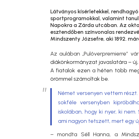
Látványos kísérletekkel, rendhagyó 
sportprogramokkal, valamint tanul
Napokra a Zárda utcában. Az okta
esztendőben színvonalas rendezvé
Mindszenty Józsefre, aki 1892. márc
Az
aulában „Pulóverpremierre” v
diákönkormányzat javaslatára – új,
A fiatalok ezen a héten több megm
örömmel számoltak be.
Német versenyen vettem részt. 
sokféle versenyben kipróbálh
iskolában, hogy ki nyer, ki nem.
ami nagyon tetszett, mert egy ú
– mondta Séll Hanna, a Mindsze