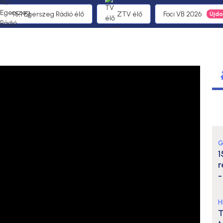
95,1 Egerszeg Rádió élő
ZTV élő
Foci VB 2026
G
1
r
-
H
T