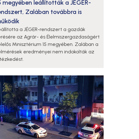
5 megyében leállították a JÉGER-
endszert, Zalában továbbra is
űködik
eállította a JÉGER-rendszert a gazdák
érésére az Agrár- és Élelmiszergazdaságért
elelős Minisztérium 15 megyében. Zalában a
elmérések eredményei nem indokolták az
ntézkedést.