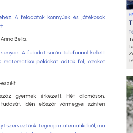
HE
ehéz. A feladatok könnyűek és játékosak
T
tt
t
Anna Bella.
T
t
enyen. A feladat során telefonnal kellett
Z
t
k matematikai példákat adtak fel, ezeket
beszélt.
záz gyermek érkezett. Hét állomáson,
udását. Idén először vármegyei szinten
nyt szerveztünk: tegnap matematikából, ma