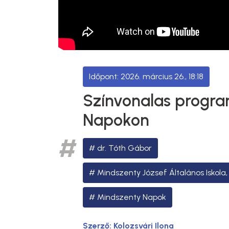
2026. március 26., 18:18
Színvonalas progr
Napokon
dr. Tóth Gábor
Mindszenty József Általános Iskola
Mindszenty Napok
Szerző:
Kolozsvári Ilona