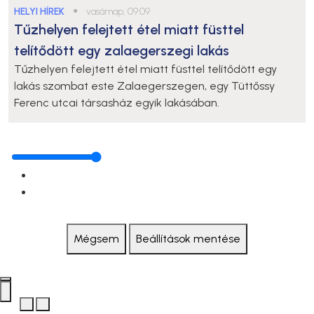
HELYI HÍREK
●
vasárnap, 09:09
Tűzhelyen felejtett étel miatt füsttel
telítődött egy zalaegerszegi lakás
Tűzhelyen felejtett étel miatt füsttel telítődött egy
lakás szombat este Zalaegerszegen, egy Tüttőssy
Ferenc utcai társasház egyik lakásában.
Mégsem
Beállítások mentése