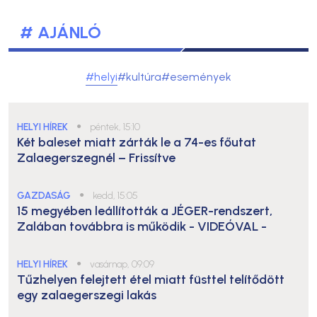
# AJÁNLÓ
#helyi
#kultúra
#események
HELYI HÍREK
●
péntek, 15:10
Két baleset miatt zárták le a 74-es főutat
Zalaegerszegnél – Frissítve
GAZDASÁG
●
kedd, 15:05
15 megyében leállították a JÉGER-rendszert,
Zalában továbbra is működik
- VIDEÓVAL -
HELYI HÍREK
●
vasárnap, 09:09
Tűzhelyen felejtett étel miatt füsttel telítődött
egy zalaegerszegi lakás