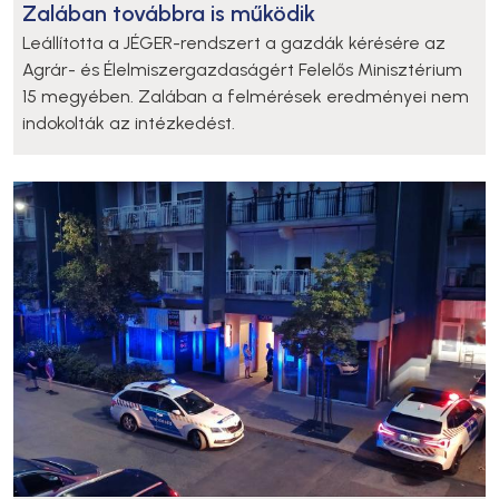
Zalában továbbra is működik
Leállította a JÉGER-rendszert a gazdák kérésére az
Agrár- és Élelmiszergazdaságért Felelős Minisztérium
15 megyében. Zalában a felmérések eredményei nem
indokolták az intézkedést.