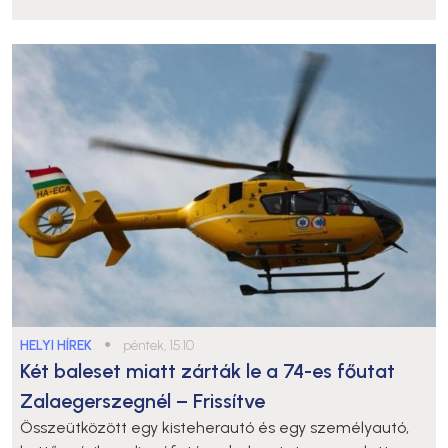
HELYI HÍREK
●
péntek, 15:10
Két baleset miatt zárták le a 74-es főutat
Zalaegerszegnél – Frissítve
Összeütközött egy kisteherautó és egy személyautó,