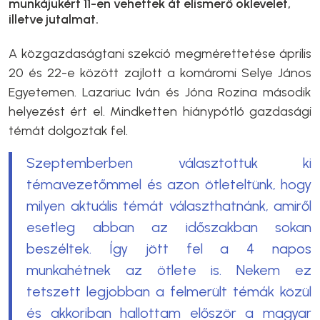
munkájukért 11-en vehettek át elismerő oklevelet,
illetve jutalmat.
A közgazdaságtani szekció megmérettetése április
20 és 22-e között zajlott a komáromi Selye János
Egyetemen. Lazariuc Iván és Jóna Rozina második
helyezést ért el. Mindketten hiánypótló gazdasági
témát dolgoztak fel.
Szeptemberben választottuk ki
témavezetőmmel és azon ötleteltünk, hogy
milyen aktuális témát választhatnánk, amiről
esetleg abban az időszakban sokan
beszéltek. Így jött fel a 4 napos
munkahétnek az ötlete is. Nekem ez
tetszett legjobban a felmerült témák közül
és akkoriban hallottam először a magyar