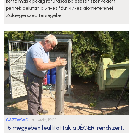
kettő másik pedig ráfutásos balesetet szenvedett
péntek délután a 74-es főút 47-es kilométerénél,
Zalaegerszeg térségében.
GAZDASÁG
●
kedd, 15:05
15 megyében leállították a JÉGER-rendszert,