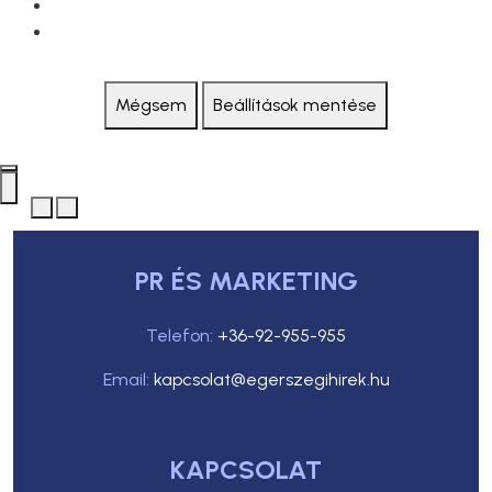
Mégsem
Beállítások mentése
PR ÉS MARKETING
Telefon:
+36-92-955-955
Email:
kapcsolat@egerszegihirek.hu
KAPCSOLAT