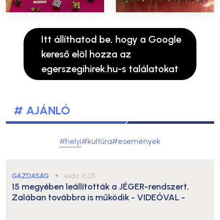
Itt állíthatod be, hogy a Google
kereső elöl hozza az
egerszegihirek.hu-s találatokat
# AJÁNLÓ
#helyi
#kultúra
#események
GAZDASÁG
●
kedd, 15:05
15 megyében leállították a JÉGER-rendszert,
Zalában továbbra is működik
- VIDEÓVAL -