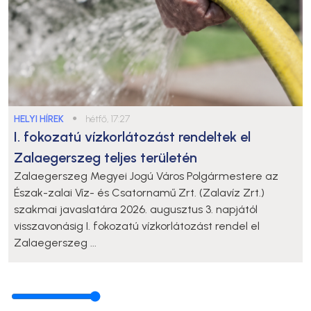
HELYI HÍREK
●
hétfő, 17:27
I. fokozatú vízkorlátozást rendeltek el
Zalaegerszeg teljes területén
Zalaegerszeg Megyei Jogú Város Polgármestere az
Észak-zalai Víz- és Csatornamű Zrt. (Zalavíz Zrt.)
szakmai javaslatára 2026. augusztus 3. napjától
visszavonásig I. fokozatú vízkorlátozást rendel el
Zalaegerszeg ...