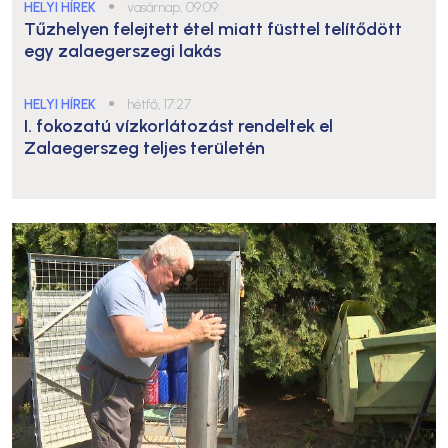
HELYI HÍREK
●
vasárnap, 09:09
Tűzhelyen felejtett étel miatt füsttel telítődött
egy zalaegerszegi lakás
HELYI HÍREK
●
hétfő, 17:27
I. fokozatú vízkorlátozást rendeltek el
Zalaegerszeg teljes területén