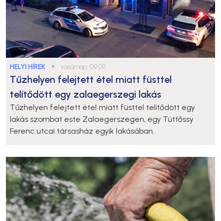
HELYI HÍREK
●
vasárnap, 09:09
Tűzhelyen felejtett étel miatt füsttel
telítődött egy zalaegerszegi lakás
Tűzhelyen felejtett étel miatt füsttel telítődött egy
lakás szombat este Zalaegerszegen, egy Tüttőssy
Ferenc utcai társasház egyik lakásában.