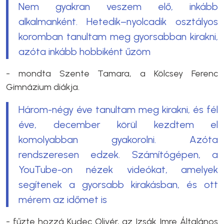
Nem gyakran veszem elő, inkább
alkalmanként. Hetedik–nyolcadik osztályos
koromban tanultam meg gyorsabban kirakni,
azóta inkább hobbiként űzöm
- mondta Szente Tamara, a Kölcsey Ferenc
Gimnázium diákja.
Három-négy éve tanultam meg kirakni, és fél
éve, december körül kezdtem el
komolyabban gyakorolni. Azóta
rendszeresen edzek. Számítógépen, a
YouTube-on nézek videókat, amelyek
segítenek a gyorsabb kirakásban, és ott
mérem az időmet is
- fűzte hozzá Kudec Olivér, az Izsák Imre Általános