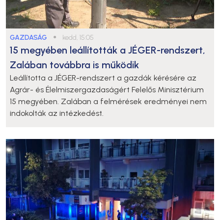
GAZDASÁG
●
kedd, 15:05
15 megyében leállították a JÉGER-rendszert,
Zalában továbbra is működik
Leállította a JÉGER-rendszert a gazdák kérésére az
Agrár- és Élelmiszergazdaságért Felelős Minisztérium
15 megyében. Zalában a felmérések eredményei nem
indokolták az intézkedést.