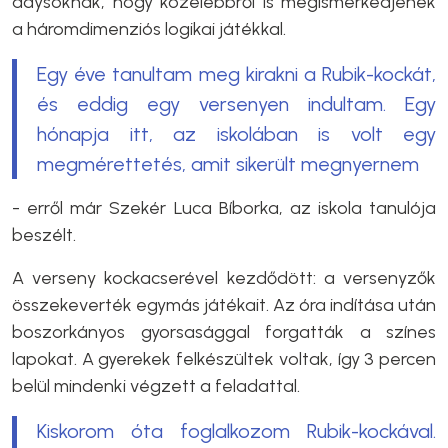
adysoknak, hogy közelebbről is megismerkedjenek
a háromdimenziós logikai játékkal.
Egy éve tanultam meg kirakni a Rubik-kockát,
és eddig egy versenyen indultam. Egy
hónapja itt, az iskolában is volt egy
megmérettetés, amit sikerült megnyernem
- erről már Szekér Luca Bíborka, az iskola tanulója
beszélt.
A verseny kockacserével kezdődött: a versenyzők
összekeverték egymás játékait. Az óra indítása után
boszorkányos gyorsasággal forgatták a színes
lapokat. A gyerekek felkészültek voltak, így 3 percen
belül mindenki végzett a feladattal.
Kiskorom óta foglalkozom Rubik-kockával.