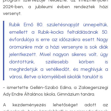
2024-ben, a jubileumi évben rendeztek házi
versenyt.
Rubik Ernő 80. születésnapját ünnepeltük,
emellett a Rubik-kocka feltalálásának 50.
évfordulója is erre az időszakra esett. Nagy
örömünkre már a házi versenyre is sok diák
jelentkezett. Mivel nagyon sikeres volt, úgy
döntöttünk, szélesebb körben is
meghirdetjük a vetélkedőt, és meghívjuk a
városi, illetve a környékbeli iskolák tanulóit is
- ismertette Gellén-Szabó Edina, a Zalaegerszegi
Ady Endre Általános Iskola, Gimnázium tanára.
A kezdeményezés lehetőséget adott az