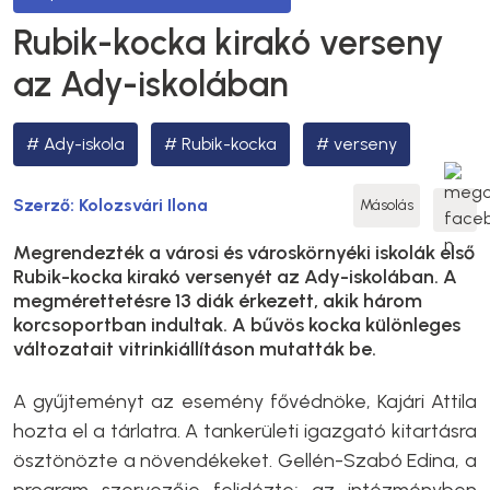
Rubik-kocka kirakó verseny
az Ady-iskolában
Ady-iskola
Rubik-kocka
verseny
Szerző:
Kolozsvári Ilona
Másolás
Megrendezték a városi és városkörnyéki iskolák első
Rubik-kocka kirakó versenyét az Ady-iskolában. A
megmérettetésre 13 diák érkezett, akik három
korcsoportban indultak. A bűvös kocka különleges
változatait vitrinkiállításon mutatták be.
A gyűjteményt az esemény fővédnöke, Kajári Attila
hozta el a tárlatra. A tankerületi igazgató kitartásra
ösztönözte a növendékeket. Gellén-Szabó Edina, a
program szervezője felidézte; az intézményben