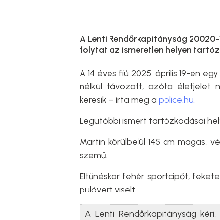
A Lenti Rendőrkapitányság 20020-1
folytat az ismeretlen helyen tart
A 14 éves fiú 2025. április 19-én 
nélkül távozott, azóta életjelet 
keresik – írta meg a
police.hu.
Legutóbbi ismert tartózkodásai hel
Martin körülbelül 145 cm magas, vé
szemű.
Eltűnéskor fehér sportcipőt, feket
pulóvert viselt.
A Lenti Rendőrkapitányság kéri