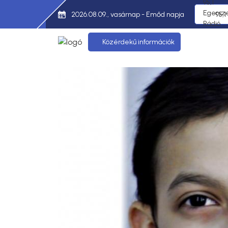
2026.08.09., vasárnap - Emőd napja
95,
Közérdekű információk