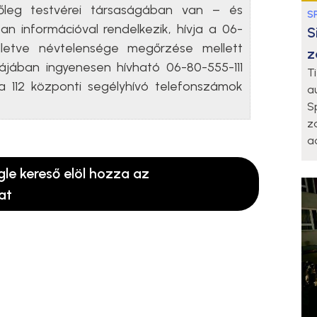
tőleg testvérei társaságában van – és
S
an információval rendelkezik, hívja a 06-
S
illetve névtelensége megőrzése mellett
z
ájában ingyenesen hívható 06-80-555-111
T
 112 központi segélyhívó telefonszámok
a
S
z
a
gle kereső elöl hozza az
at