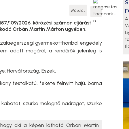
S
F
Másolás
A
57/109/2026. körözési számon eljárást
V
ózkodó Orbán Martin Márton ügyében.
L
t
egy zalaegerszegi gyermekotthonból engedély
Il
nem adott magáról, a rendőrök jelenleg is
ye: Horvátország, Eszék.
kony testalkatú, fekete felnyírt hajú, barna
e kabátot, szürke melegítő nadrágot, szürke
, hogy aki a képen látható Orbán Martin