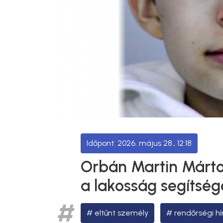
2026. május 28., 12:18
Orbán Martin Márto
a lakosság segítség
eltűnt személy
rendőrségi hí