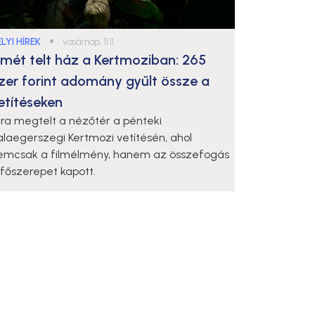
LYI HÍREK
●
vasárnap, 11:11
smét telt ház a Kertmoziban: 265
zer forint adomány gyűlt össze a
etítéseken
jra megtelt a nézőtér a pénteki
alaegerszegi Kertmozi vetítésén, ahol
emcsak a filmélmény, hanem az összefogás
s főszerepet kapott.