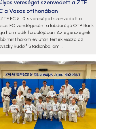
úlyos vereséget szenvedett a ZTE
C a Vasas otthonában
 ZTE FC 5–0-s vereséget szenvedett a
asas FC vendégeként a labdarúgó OTP Bank
iga harmadik fordulójában. Az egerszegiek
öbb mint három év után tértek vissza az
lovszky Rudolf Stadionba, ám ...