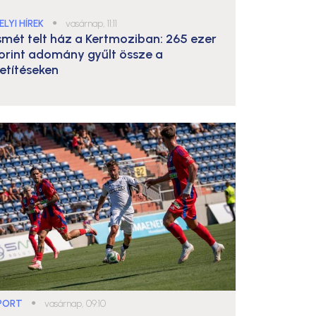
ELYI HÍREK
●
vasárnap, 11:11
smét telt ház a Kertmoziban: 265 ezer
orint adomány gyűlt össze a
etítéseken
PORT
●
vasárnap, 09:10