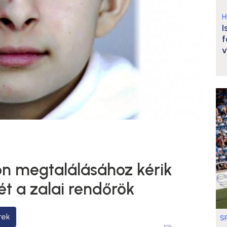
H
I
f
v
n megtalálásához kérik
ét a zalai rendőrök
rek
S