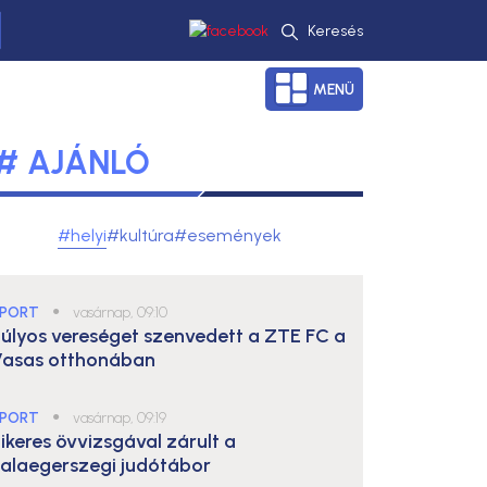
Keresés
MENÜ
# AJÁNLÓ
#helyi
#kultúra
#események
PORT
●
vasárnap, 09:10
úlyos vereséget szenvedett a ZTE FC a
asas otthonában
PORT
●
vasárnap, 09:19
ikeres övvizsgával zárult a
alaegerszegi judótábor