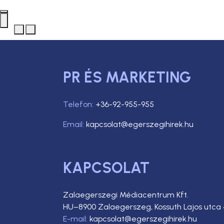
PR ÉS MARKETING
Telefon:
+36-92-955-955
Email:
kapcsolat@egerszegihirek.hu
KAPCSOLAT
Zalaegerszegi Médiacentrum Kft.
HU–8900 Zalaegerszeg, Kossuth Lajos utca 
E-mail:
kapcsolat@egerszegihirek.hu