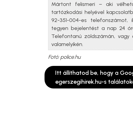
Mártont felismeri – aki vélhe
tartózkodási helyével kapcsolatb
92-351-004-es telefonszámot, 
tegyen bejelentést a nap 24 ór
Telefontanú zöldszámán, vagy a
valamelyikén.
Fotó: police.hu
Itt állíthatod be, hogy a Goo
egerszegihirek.hu-s találatok