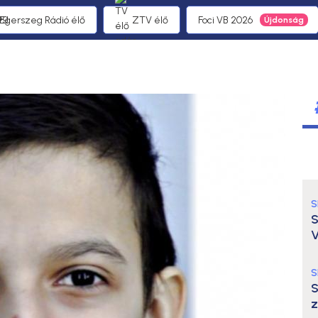
1 Egerszeg Rádió élő
ZTV élő
Foci VB 2026
S
S
V
S
S
z