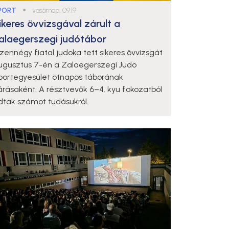
PORT
●
vasárnap, 09:19
ikeres övvizsgával zárult a
alaegerszegi judótábor
izennégy fiatal judoka tett sikeres övvizsgát
ugusztus 7-én a Zalaegerszegi Judo
portegyesület ötnapos táborának
árásaként. A résztvevők 6–4. kyu fokozatból
dtak számot tudásukról.