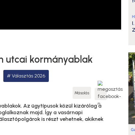
t
H
I
Z
th utcai kormányablak
Választás 2026
Másolás
ablakok. Az ügytípusok közül kizárólag a
oglalkoznak majd. Így a vasárnapi
lasztópolgárok is részt vehetnek, akiknek
G