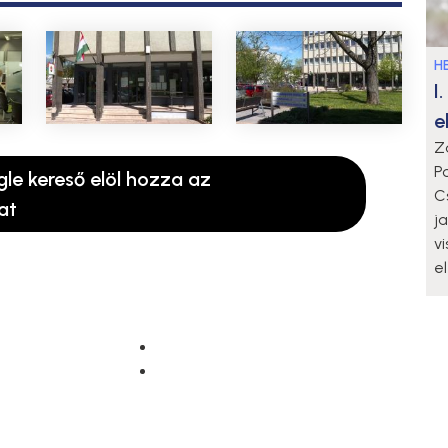
HE
I
e
Z
P
gle kereső elöl hozza az
C
at
j
v
e