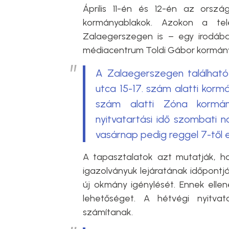
Április 11-én és 12-én az orsz
kormányablakok. Azokon a te
Zalaegerszegen is – egy irodába
médiacentrum Toldi Gábor kormány
A Zalaegerszegen található
utca 15-17. szám alatti korm
szám alatti Zóna kormá
nyitvatartási idő szombati n
vasárnap pedig reggel 7-től e
A tapasztalatok azt mutatják, ho
igazolványuk lejáratának időpontj
új okmány igénylését. Ennek elle
lehetőséget. A hétvégi nyitvat
számítanak.