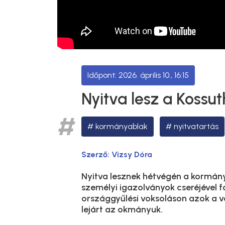
2026. április 10., 16:15
Nyitva lesz a Kossu
kormányablak
nyitvatartás
Szerző:
Vizsy Dóra
Nyitva lesznek hétvégén a kormány
személyi igazolványok cseréjével f
országgyűlési voksoláson azok a vá
lejárt az okmányuk.