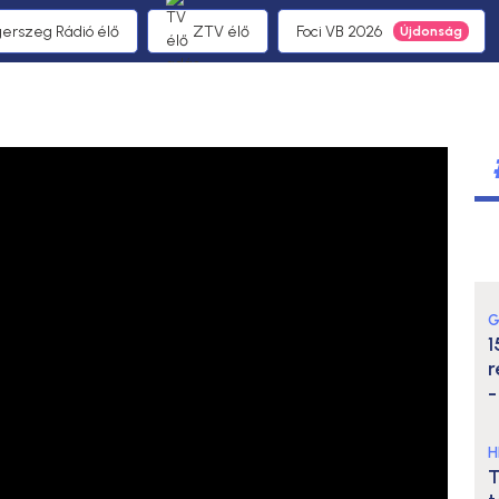
gerszeg Rádió élő
ZTV élő
Foci VB 2026
G
1
r
-
H
T