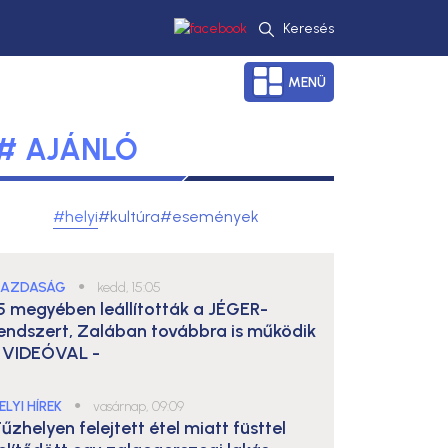
Keresés
MENÜ
# AJÁNLÓ
#helyi
#kultúra
#események
AZDASÁG
●
kedd, 15:05
5 megyében leállították a JÉGER-
endszert, Zalában továbbra is működik
 VIDEÓVAL -
ELYI HÍREK
●
vasárnap, 09:09
űzhelyen felejtett étel miatt füsttel