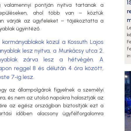
1
ág valamennyi pontján nyitva tartanak a
r
lepüléseken, ahol több van – köztük
m
n várják az ügyfeleket – tájékoztatta a
L
ablak ügyintéző.
k
 kormányablakok közül a Kossuth Lajos
F
f
ányablak lesz nyitva, a Munkácsy utca 2.
i
nyablak zárva lesz a hétvégén. A
apon reggel 8 és délután 4 óra között,
ste 7-ig lesz.
gy az állampolgárok figyelnek a személyi
ára, és nem az utolsó napokra halasztják az
nére az egész országban biztosítják ezt a
artási időben alacsony ügyfélforgalomra