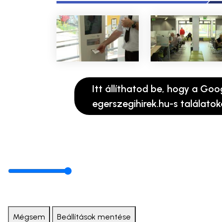
Itt állíthatod be, hogy a Goo
egerszegihirek.hu-s találatok
Mégsem
Beállítások mentése