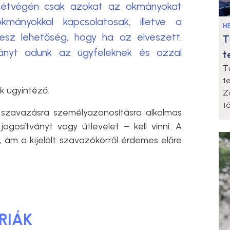
hétvégén csak azokat az okmányokat
kmányokkal kapcsolatosak, illetve a
HE
lesz lehetőség, hogy ha az elveszett.
T
lványt adunk az ügyfeleknek és azzal
t
T
t
k ügyintéző.
Z
t
ei szavazásra személyazonosításra alkalmas
ogosítványt vagy útlevelet – kell vinni. A
, ám a kijelölt szavazókörről érdemes előre
RIÁK