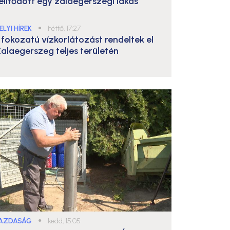
elítődött egy zalaegerszegi lakás
ELYI HÍREK
●
hétfő, 17:27
. fokozatú vízkorlátozást rendeltek el
alaegerszeg teljes területén
AZDASÁG
●
kedd, 15:05