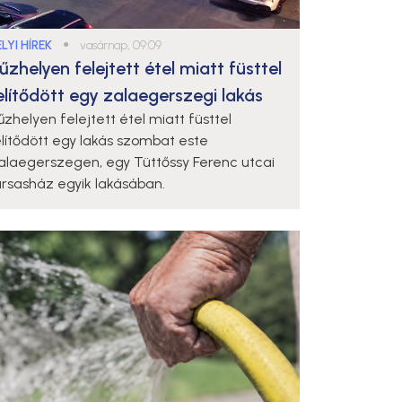
LYI HÍREK
●
vasárnap, 09:09
űzhelyen felejtett étel miatt füsttel
elítődött egy zalaegerszegi lakás
űzhelyen felejtett étel miatt füsttel
elítődött egy lakás szombat este
alaegerszegen, egy Tüttőssy Ferenc utcai
ársasház egyik lakásában.