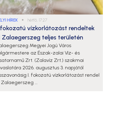
LYI HÍREK
●
hétfő, 17:27
. fokozatú vízkorlátozást rendeltek
l Zalaegerszeg teljes területén
alaegerszeg Megyei Jogú Város
olgármestere az Észak-zalai Víz- és
satornamű Zrt. (Zalavíz Zrt.) szakmai
avaslatára 2026. augusztus 3. napjától
isszavonásig I. fokozatú vízkorlátozást rendel
l Zalaegerszeg ...