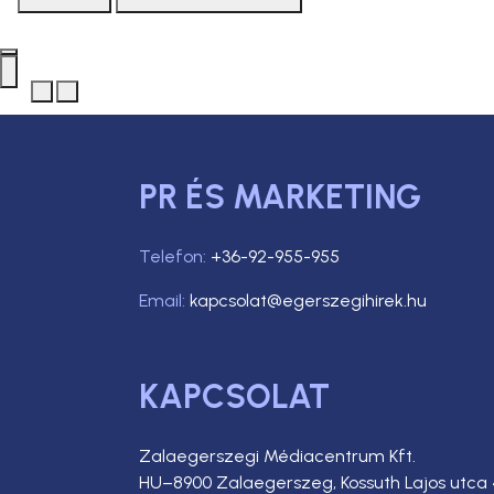
PR ÉS MARKETING
Telefon:
+36-92-955-955
Email:
kapcsolat@egerszegihirek.hu
KAPCSOLAT
Zalaegerszegi Médiacentrum Kft.
HU–8900 Zalaegerszeg, Kossuth Lajos utca 