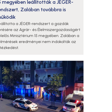
5 megyében leállították a JÉGER-
endszert, Zalában továbbra is
űködik
eállította a JÉGER-rendszert a gazdák
érésére az Agrár- és Élelmiszergazdaságért
elelős Minisztérium 15 megyében. Zalában a
elmérések eredményei nem indokolták az
ntézkedést.