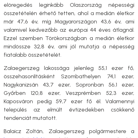
elöregedés leginkább Olaszország népességi
összetételén érhető tetten, ahol a medián életkor
már 47,6 év, míg Magyarországon 43,6 év, ami
valamivel kedvezőbb az európai 44 éves átlagnál.
Ezzel szemben Törökországban a medián életkor
mindössze 32,8 év, ami jól mutatja a népesség
fiatalabb összetételét.
Zalaegerszeg lakossága jelenleg 55,1 ezer fő,
összehasonlításként Szombathelyen 74,1 ezer,
Nagykanizsán 43,7 ezer, Sopronban 56,1 ezer,
Győrben 120,8 ezer, Veszprémben 52,3 ezer,
Kaposváron pedig 59,7 ezer fő él. Valamennyi
település az elmúlt évtizedekben csökkenő
tendenciát mutatott.
Balaicz Zoltán, Zalaegerszeg polgármestere a