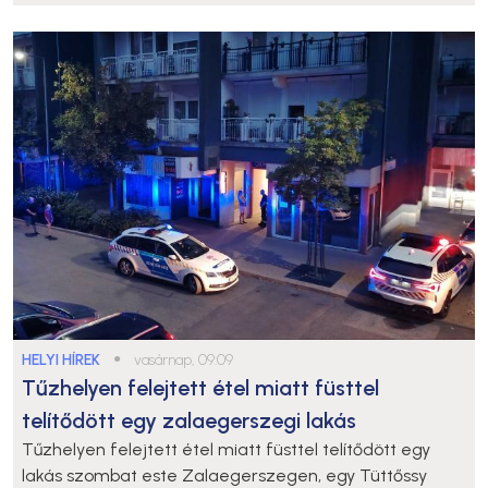
HELYI HÍREK
●
vasárnap, 09:09
Tűzhelyen felejtett étel miatt füsttel
telítődött egy zalaegerszegi lakás
Tűzhelyen felejtett étel miatt füsttel telítődött egy
lakás szombat este Zalaegerszegen, egy Tüttőssy