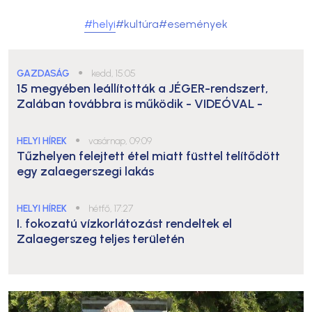
#helyi
#kultúra
#események
GAZDASÁG
●
kedd, 15:05
15 megyében leállították a JÉGER-rendszert,
Zalában továbbra is működik
- VIDEÓVAL -
HELYI HÍREK
●
vasárnap, 09:09
Tűzhelyen felejtett étel miatt füsttel telítődött
egy zalaegerszegi lakás
HELYI HÍREK
●
hétfő, 17:27
I. fokozatú vízkorlátozást rendeltek el
Zalaegerszeg teljes területén