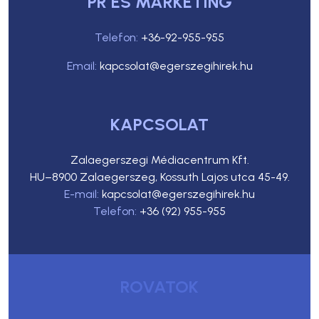
PR ÉS MARKETING
Telefon:
+36-92-955-955
Email:
kapcsolat@egerszegihirek.hu
KAPCSOLAT
Zalaegerszegi Médiacentrum Kft.
HU–8900 Zalaegerszeg, Kossuth Lajos utca 45-49.
E-mail:
kapcsolat@egerszegihirek.hu
Telefon:
+36 (92) 955-955
ROVATOK