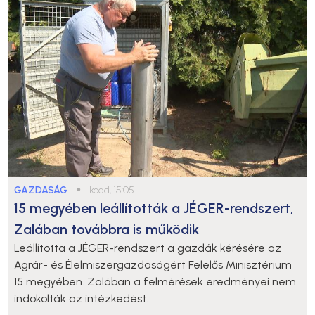
GAZDASÁG
●
kedd, 15:05
15 megyében leállították a JÉGER-rendszert,
Zalában továbbra is működik
Leállította a JÉGER-rendszert a gazdák kérésére az
Agrár- és Élelmiszergazdaságért Felelős Minisztérium
15 megyében. Zalában a felmérések eredményei nem
indokolták az intézkedést.