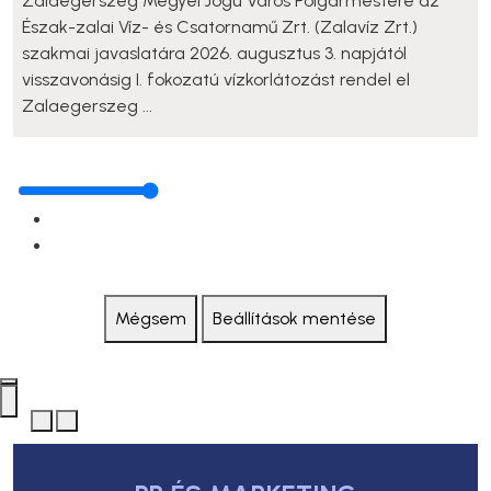
Zalaegerszeg Megyei Jogú Város Polgármestere az
Észak-zalai Víz- és Csatornamű Zrt. (Zalavíz Zrt.)
szakmai javaslatára 2026. augusztus 3. napjától
visszavonásig I. fokozatú vízkorlátozást rendel el
Zalaegerszeg ...
Mégsem
Beállítások mentése