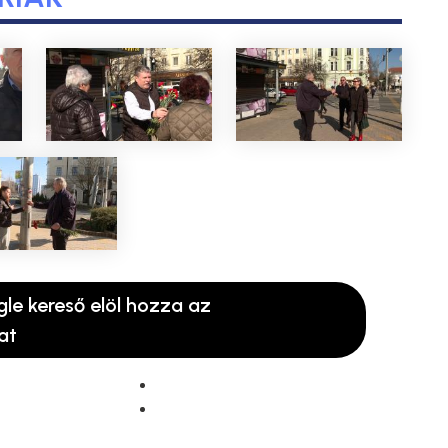
gle kereső elöl hozza az
at