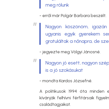
meg rólunk
- erről már Polgár Barbara beszélt.
Nagyon köszönöm, igazán
ugyanis egyik gyerekem se
gratuláltak a nőnapra, de sz
- jegyezte meg Völgyi Jánosné.
Nagyon jó esett, nagyon szé
is a jó szokásukat
- mondta Kardos Józsefné.
A politikusok 1994 óta minden 
kívánják felhívni férfitársaik figy
családtagjaikat.