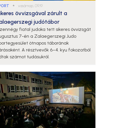
PORT
●
vasárnap, 09:19
ikeres övvizsgával zárult a
alaegerszegi judótábor
izennégy fiatal judoka tett sikeres övvizsgát
ugusztus 7-én a Zalaegerszegi Judo
portegyesület ötnapos táborának
árásaként. A résztvevők 6–4. kyu fokozatból
dtak számot tudásukról.