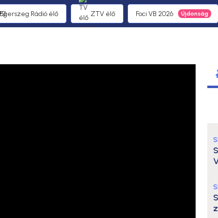
1 Egerszeg Rádió élő
ZTV élő
Foci VB 2026
S
S
V
S
S
z