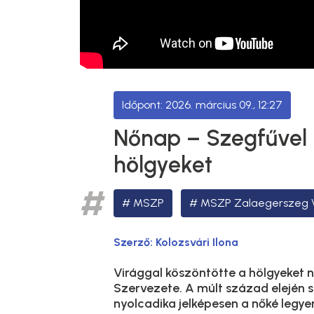
2026. március 09., 12:27
Nőnap – Szegfűvel 
hölgyeket
MSZP
MSZP Zalaegerszeg V
Szerző:
Kolozsvári Ilona
Virággal köszöntötte a hölgyeket
Szervezete. A múlt század elején s
nyolcadika jelképesen a nőké legy