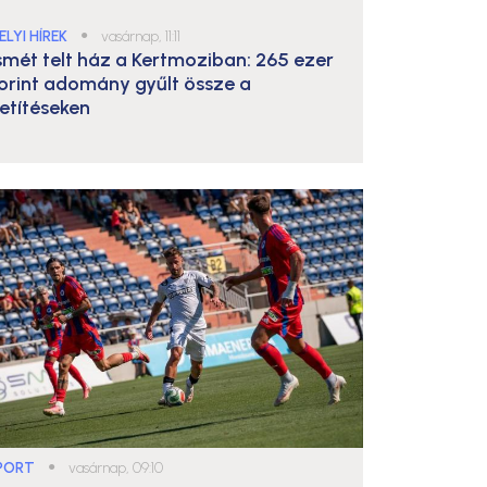
ELYI HÍREK
●
vasárnap, 11:11
smét telt ház a Kertmoziban: 265 ezer
orint adomány gyűlt össze a
etítéseken
PORT
●
vasárnap, 09:10