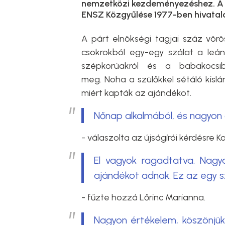
nemzetközi kezdeményezéshez. A n
ENSZ Közgyűlése 1977-ben hivatalo
A párt elnökségi tagjai száz vörö
csokrokból egy-egy szálat a le
szépkorúakról és a babakocsib
meg. Noha a szülőkkel sétáló kisl
miért kapták az ajándékot.
Nőnap alkalmából, és nagyon 
- válaszolta az újságírói kérdésre K
El vagyok ragadtatva. Nag
ajándékot adnak. Ez az egy s
- fűzte hozzá Lőrinc Marianna.
Nagyon értékelem, köszönjük