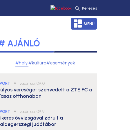
Keresés
MENÜ
# AJÁNLÓ
#helyi
#kultúra
#események
PORT
●
vasárnap, 09:10
úlyos vereséget szenvedett a ZTE FC a
asas otthonában
PORT
●
vasárnap, 09:19
ikeres övvizsgával zárult a
alaegerszegi judótábor