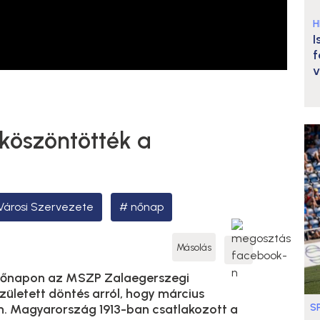
H
I
f
v
köszöntötték a
árosi Szervezete
nőnap
Másolás
 nőnapon az MSZP Zalaegerszegi
zületett döntés arról, hogy március
S
en. Magyarország 1913-ban csatlakozott a