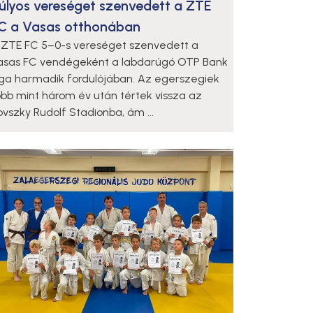
úlyos vereséget szenvedett a ZTE
C a Vasas otthonában
 ZTE FC 5–0-s vereséget szenvedett a
asas FC vendégeként a labdarúgó OTP Bank
iga harmadik fordulójában. Az egerszegiek
öbb mint három év után tértek vissza az
lovszky Rudolf Stadionba, ám ...