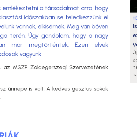
 emlékeztetni a társadalmat arra, hogy
választási időszakban se feledkezzünk el
HE
I
 velünk vannak, elkísérnek. Még van bőven
e
ága terén. Úgy gondolom, hogy a nagy
v
ban már megtörténtek. Ezen elvek
Ú
adósak vagyunk
z
s, az MSZP Zalaegerszegi Szervezetének
n
i
vasz ünnepe is volt. A kedves gesztus sokak
.
RIÁK