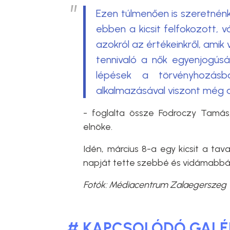
Ezen túlmenően is szeretnénk
ebben a kicsit felfokozott, 
azokról az értékeinkről, amik
tennivaló a nők egyenjogús
lépések a törvényhozás
alkalmazásával viszont még 
- foglalta össze Fodroczy Tamá
elnöke.
Idén, március 8-a egy kicsit a ta
napját tette szebbé és vidámabbá
Fotók: Médiacentrum Zalaegerszeg
# KAPCSOLÓDÓ GALÉ