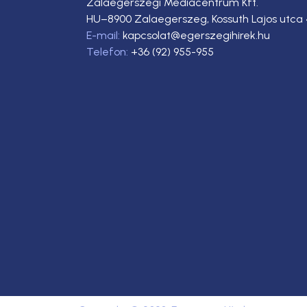
Zalaegerszegi Médiacentrum Kft.
HU–8900 Zalaegerszeg, Kossuth Lajos utca 
E-mail:
kapcsolat@egerszegihirek.hu
Telefon:
+36 (92) 955-955