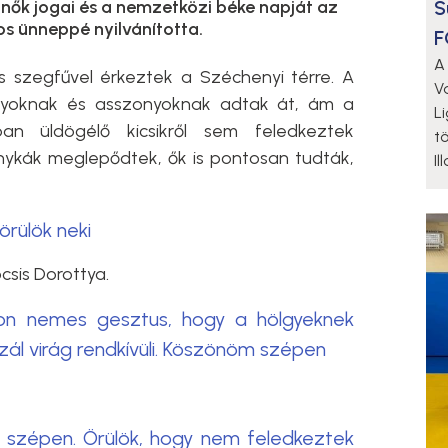
S
ők jogai és a nemzetközi béke napját az
s ünneppé nyilvánította.
F
A
s szegfűvel érkeztek a Széchenyi térre. A
V
ányoknak és asszonyoknak adtak át, ám a
L
an üldögélő kicsikről sem feledkeztek
t
ánykák meglepődtek, ők is pontosan tudták,
Il
örülök neki
ocsis Dorottya.
yon nemes gesztus, hogy a hölgyeknek
zál virág rendkívüli. Köszönöm szépen
 szépen. Örülök, hogy nem feledkeztek