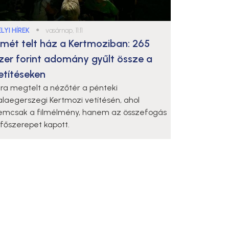
LYI HÍREK
●
vasárnap, 11:11
smét telt ház a Kertmoziban: 265
zer forint adomány gyűlt össze a
etítéseken
jra megtelt a nézőtér a pénteki
alaegerszegi Kertmozi vetítésén, ahol
emcsak a filmélmény, hanem az összefogás
s főszerepet kapott.