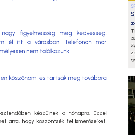
S
S
z
T
 nagy figyelmesség meg kedvesség,
a
m él itt a városban. Telefonon már
S
emélyesen nem találkozunk
z
a
pen köszönöm, és tartsák meg továbbra
esztendőben készülnek a nőnapra. Ezzel
elmét arra, hogy köszöntsék fel ismerőseiket,