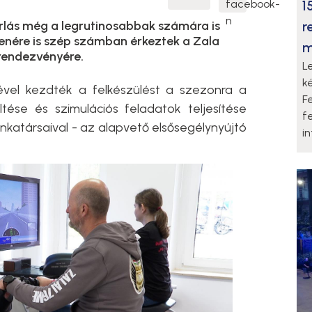
1
r
orlás még a legrutinosabbak számára is
llenére is szép számban érkeztek a Zala
m
rendezvényére.
L
k
sével kezdték a felkészülést a szezonra a
F
tése és szimulációs feladatok teljesítése
f
nkatársaival - az alapvető elsősegélynyújtó
i