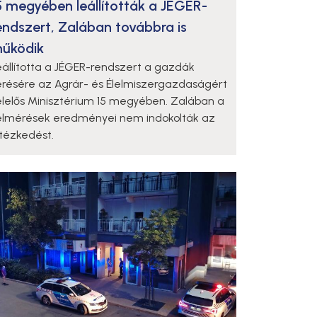
5 megyében leállították a JÉGER-
endszert, Zalában továbbra is
űködik
eállította a JÉGER-rendszert a gazdák
érésére az Agrár- és Élelmiszergazdaságért
elelős Minisztérium 15 megyében. Zalában a
elmérések eredményei nem indokolták az
ntézkedést.