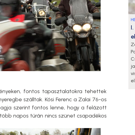
HE
I
e
Z
P
C
j
v
e
ényeken, fontos tapasztalatokra tehettek
nyeregbe szálltak. Kósi Ferenc a Zalai 76-os
gja szerint fontos lenne, hogy a felázott
 több napos túrán nincs szünet csapadékos