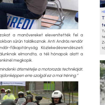
HE
T
t
T
azokat a manővereket elevenítették fel a
t
kban sűrűn találkoznak. Anti András rendőr
Z
dőr-főkapitányság Közlekedésrendészeti
t
álunknak elmondta, a téli hónapok alatt a
enkinél megkopik.
mindenki átismételje a motorozás technikáját,
ajdonképpen erre szolgál ez a mai tréning.”