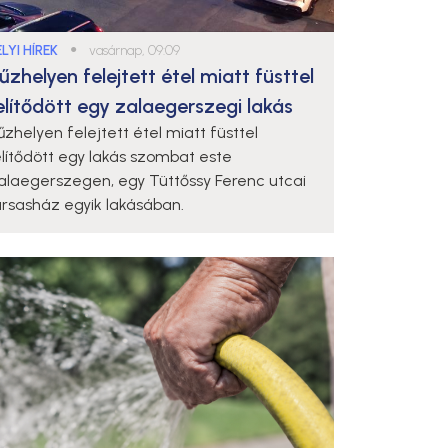
LYI HÍREK
●
vasárnap, 09:09
űzhelyen felejtett étel miatt füsttel
elítődött egy zalaegerszegi lakás
űzhelyen felejtett étel miatt füsttel
elítődött egy lakás szombat este
alaegerszegen, egy Tüttőssy Ferenc utcai
ársasház egyik lakásában.