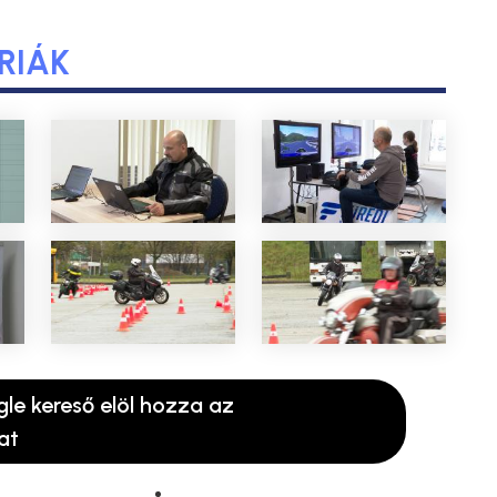
RIÁK
gle kereső elöl hozza az
at