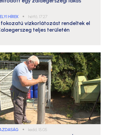
elítődött egy zalaegerszegi lakás
ELYI HÍREK
●
hétfő, 17:27
. fokozatú vízkorlátozást rendeltek el
alaegerszeg teljes területén
AZDASÁG
●
kedd, 15:05