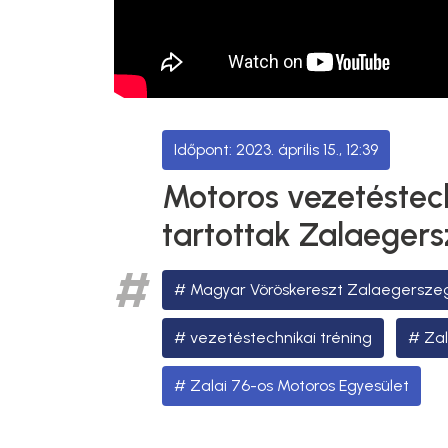
2023. április 15., 12:39
Motoros vezetéstech
tartottak Zalaeger
Magyar Vöröskereszt Zalaegersze
vezetéstechnikai tréning
Za
Zalai 76-os Motoros Egyesület