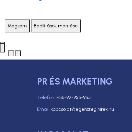
Mégsem
Beállítások mentése
PR ÉS MARKETING
Telefon:
+36-92-955-955
Email:
kapcsolat@egerszegihirek.hu