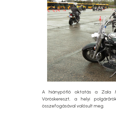
A hiánypótló oktatás a Zala M
Vöröskereszt, a helyi polgárő
összefogásával valósult meg.