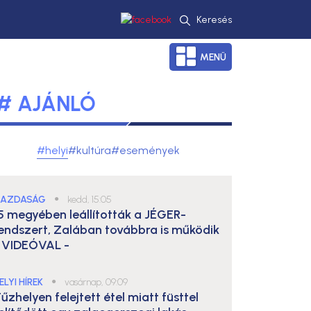
Keresés
MENÜ
# AJÁNLÓ
#helyi
#kultúra
#események
AZDASÁG
●
kedd, 15:05
5 megyében leállították a JÉGER-
endszert, Zalában továbbra is működik
 VIDEÓVAL -
ELYI HÍREK
●
vasárnap, 09:09
űzhelyen felejtett étel miatt füsttel