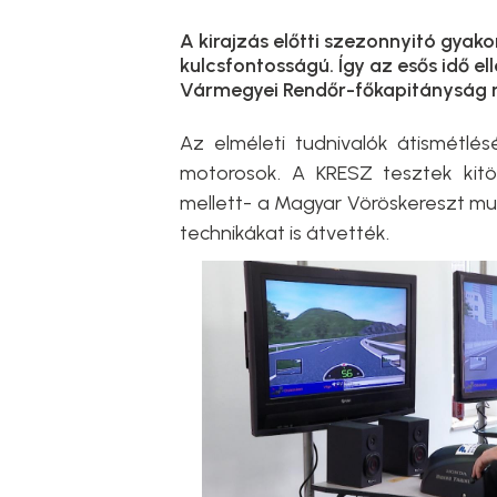
A kirajzás előtti szezonnyitó gyak
kulcsfontosságú. Így az esős idő e
Vármegyei Rendőr-főkapitányság 
Az elméleti tudnivalók átismétlé
motorosok. A KRESZ tesztek kitöl
mellett- a Magyar Vöröskereszt mu
technikákat is átvették.