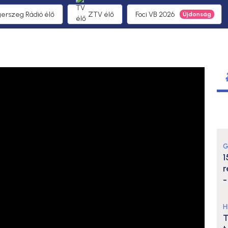
gerszeg Rádió élő
ZTV élő
Foci VB 2026
G
1
r
-
H
T