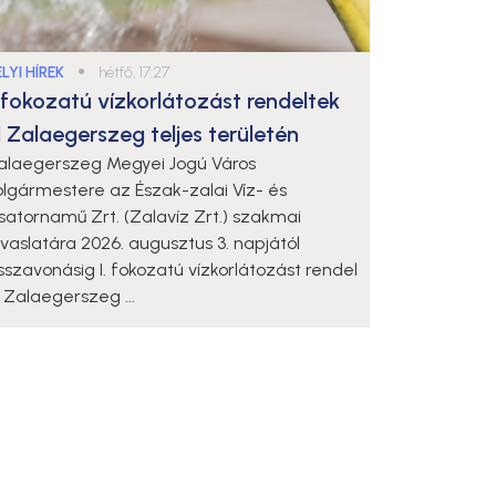
LYI HÍREK
●
hétfő, 17:27
. fokozatú vízkorlátozást rendeltek
l Zalaegerszeg teljes területén
alaegerszeg Megyei Jogú Város
olgármestere az Észak-zalai Víz- és
satornamű Zrt. (Zalavíz Zrt.) szakmai
avaslatára 2026. augusztus 3. napjától
isszavonásig I. fokozatú vízkorlátozást rendel
l Zalaegerszeg ...