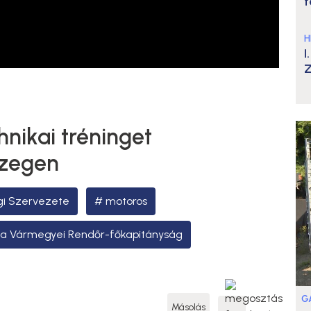
t
H
I
Z
nikai tréninget
szegen
gi Szervezete
motoros
la Vármegyei Rendőr-főkapitányság
G
Másolás