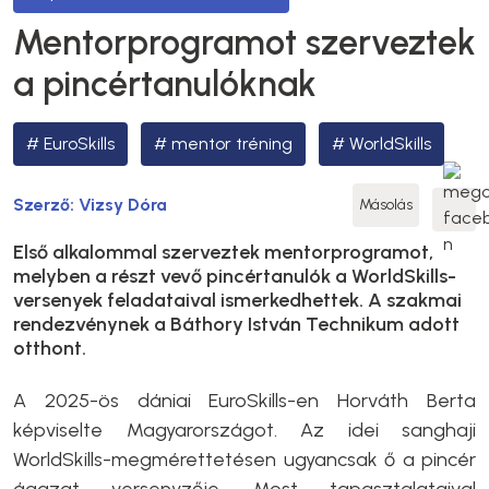
Mentorprogramot szerveztek
a pincértanulóknak
EuroSkills
mentor tréning
WorldSkills
Szerző:
Vizsy Dóra
Másolás
Első alkalommal szerveztek mentorprogramot,
melyben a részt vevő pincértanulók a WorldSkills-
versenyek feladataival ismerkedhettek. A szakmai
rendezvénynek a Báthory István Technikum adott
otthont.
A 2025-ös dániai EuroSkills-en Horváth Berta
képviselte Magyarországot. Az idei sanghaji
WorldSkills-megmérettetésen ugyancsak ő a pincér
ágazat versenyzője. Most tapasztalataival