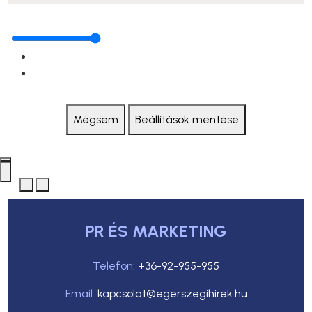
Mégsem
Beállítások mentése
PR ÉS MARKETING
Telefon:
+36-92-955-955
Email:
kapcsolat@egerszegihirek.hu