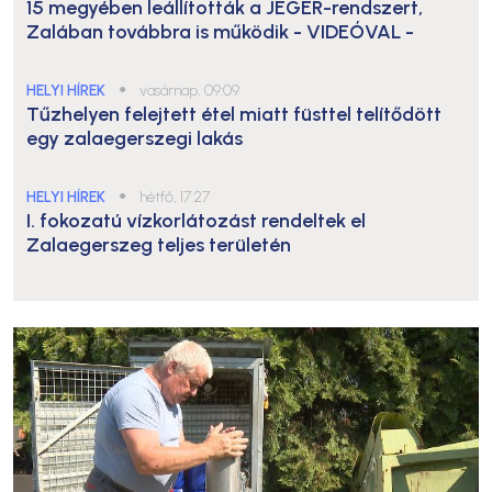
15 megyében leállították a JÉGER-rendszert,
Zalában továbbra is működik
- VIDEÓVAL -
HELYI HÍREK
●
vasárnap, 09:09
Tűzhelyen felejtett étel miatt füsttel telítődött
egy zalaegerszegi lakás
HELYI HÍREK
●
hétfő, 17:27
I. fokozatú vízkorlátozást rendeltek el
Zalaegerszeg teljes területén