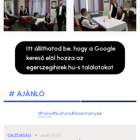
Itt állíthatod be, hogy a Google
kereső elöl hozza az
egerszegihirek.hu-s találatokat
# AJÁNLÓ
#helyi
#kultúra
#események
GAZDASÁG
●
kedd, 15:05