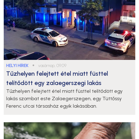
HELYI HÍREK
●
vasárnap, 09:09
Tűzhelyen felejtett étel miatt füsttel
telítődött egy zalaegerszegi lakás
Tűzhelyen felejtett étel miatt füsttel telítődött egy
lakás szombat este Zalaegerszegen, egy Tüttőssy
Ferenc utcai társasház egyik lakásában.