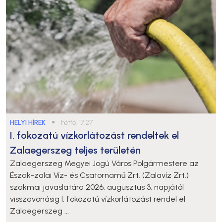
HELYI HÍREK
●
hétfő, 17:27
I. fokozatú vízkorlátozást rendeltek el
Zalaegerszeg teljes területén
Zalaegerszeg Megyei Jogú Város Polgármestere az
Észak-zalai Víz- és Csatornamű Zrt. (Zalavíz Zrt.)
szakmai javaslatára 2026. augusztus 3. napjától
visszavonásig I. fokozatú vízkorlátozást rendel el
Zalaegerszeg ...