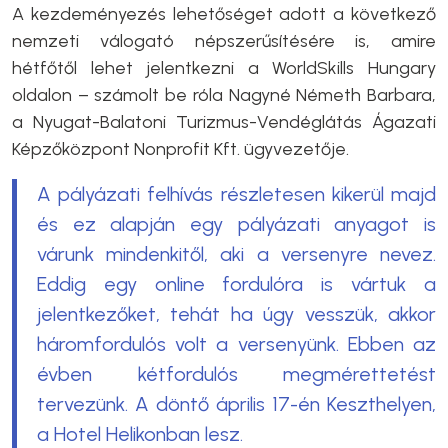
A kezdeményezés lehetőséget adott a következő
nemzeti válogató népszerűsítésére is, amire
hétfőtől lehet jelentkezni a WorldSkills Hungary
oldalon – számolt be róla Nagyné Németh Barbara,
a Nyugat-Balatoni Turizmus-Vendéglátás Ágazati
Képzőközpont Nonprofit Kft. ügyvezetője.
A pályázati felhívás részletesen kikerül majd
és ez alapján egy pályázati anyagot is
várunk mindenkitől, aki a versenyre nevez.
Eddig egy online fordulóra is vártuk a
jelentkezőket, tehát ha úgy vesszük, akkor
háromfordulós volt a versenyünk. Ebben az
évben kétfordulós megmérettetést
tervezünk. A döntő április 17-én Keszthelyen,
a Hotel Helikonban lesz.