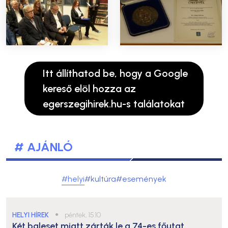
Itt állíthatod be, hogy a Google
kereső elöl hozza az
egerszegihirek.hu-s találatokat
# AJÁNLÓ
#helyi
#kultúra
#események
HELYI HÍREK
●
péntek, 15:10
Két baleset miatt zárták le a 74-es főutat