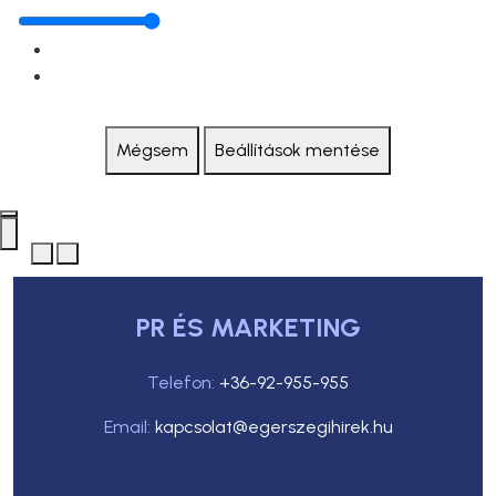
Mégsem
Beállítások mentése
PR ÉS MARKETING
Telefon:
+36-92-955-955
Email:
kapcsolat@egerszegihirek.hu