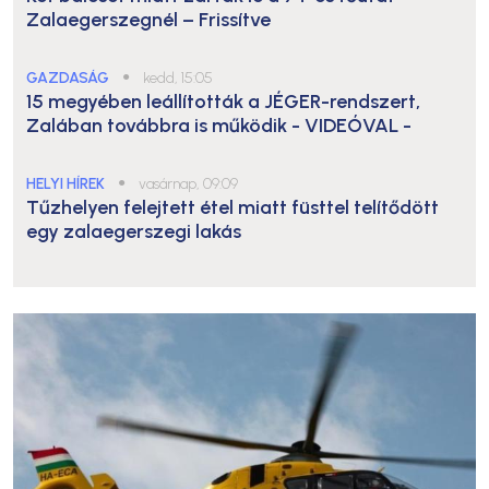
Zalaegerszegnél – Frissítve
GAZDASÁG
●
kedd, 15:05
15 megyében leállították a JÉGER-rendszert,
Zalában továbbra is működik
- VIDEÓVAL -
HELYI HÍREK
●
vasárnap, 09:09
Tűzhelyen felejtett étel miatt füsttel telítődött
egy zalaegerszegi lakás