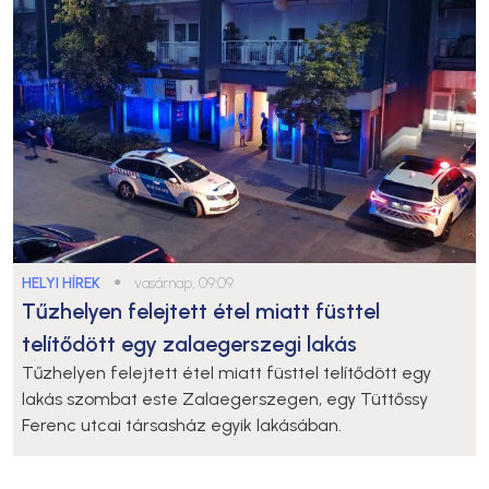
HELYI HÍREK
●
vasárnap, 09:09
Tűzhelyen felejtett étel miatt füsttel
telítődött egy zalaegerszegi lakás
Tűzhelyen felejtett étel miatt füsttel telítődött egy
lakás szombat este Zalaegerszegen, egy Tüttőssy
Ferenc utcai társasház egyik lakásában.