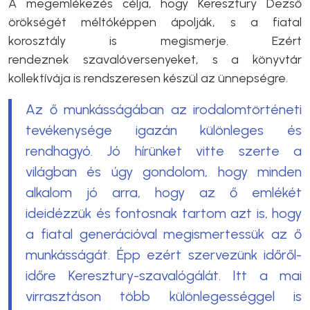
A megemlékezés célja, hogy Keresztury Dezső
örökségét méltóképpen ápolják, s a fiatal
korosztály is megismerje. Ezért
rendeznek szavalóversenyeket, s a könyvtár
kollektívája is rendszeresen készül az ünnepségre.
Az ő munkásságában az irodalomtörténeti
tevékenysége igazán különleges és
rendhagyó. Jó hírünket vitte szerte a
világban és úgy gondolom, hogy minden
alkalom jó arra, hogy az ő emlékét
ideidézzük és fontosnak tartom azt is, hogy
a fiatal generációval megismertessük az ő
munkásságát. Épp ezért szervezünk időről-
időre Keresztury-szavalógálát. Itt a mai
virrasztáson több különlegességgel is