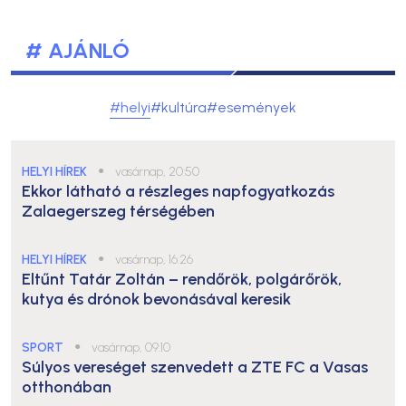
# AJÁNLÓ
#helyi
#kultúra
#események
HELYI HÍREK
●
vasárnap, 20:50
Ekkor látható a részleges napfogyatkozás
Zalaegerszeg térségében
HELYI HÍREK
●
vasárnap, 16:26
Eltűnt Tatár Zoltán – rendőrök, polgárőrök,
kutya és drónok bevonásával keresik
SPORT
●
vasárnap, 09:10
Súlyos vereséget szenvedett a ZTE FC a Vasas
otthonában