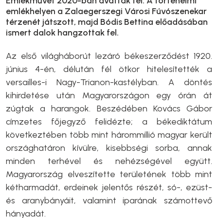
Emlékművet 2020-ban avatták fel. A történelmi
emlékhelyen a Zalaegerszegi Városi Fúvószenekar
térzenét játszott, majd Bódis Bettina előadásában
ismert dalok hangzottak fel.
Az első világháborút lezáró békeszerződést 1920.
június 4-én, délután fél ötkor hitelesítették a
versailles-i Nagy-Trianon-kastélyban. A döntés
kihirdetése után Magyarországon egy órán át
zúgtak a harangok. Beszédében Kovács Gábor
címzetes főjegyző felidézte; a békediktátum
következtében több mint hárommillió magyar került
országhatáron kívülre, kisebbségi sorba, annak
minden terhével és nehézségével együtt.
Magyarország elveszítette területének több mint
kétharmadát, erdeinek jelentős részét, só-, ezüst-
és aranybányáit, valamint iparának számottevő
hányadát.