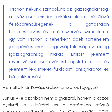
Trianon nekünk szimbólum; az igazságtalanság,
a győztesek minden erkölcsi alapot nélkülöző
felsőbbrendűségének, a gátlástalan
haszonszerzés és területszerzés szimbóluma.
Így vált Trianon a teherként cipelt történelem
jelképévé is, mert az igazságtalanság az mindig
igazságtalanság marad. Emiatt jelentett
revansvágyat, csak azért is hangulatot, dacot, és
jelentett lelkiismeret-furdalást, önsajnálatot és
bűnbakkeresést
- emelte ki dr. Kovács Gábor címzetes főjegyző.
Június 4-e azonban nem a gyászról, hanem a közös
nyelvről, a kultúráról és a határokon átívelő
nemzetegyesítésről szól. Az Országgyűlés 2010.