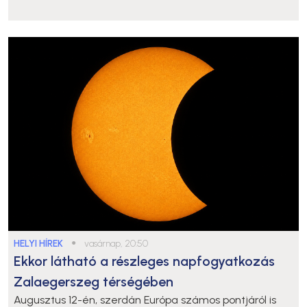
HELYI HÍREK
●
vasárnap, 20:50
Ekkor látható a részleges napfogyatkozás
Zalaegerszeg térségében
Augusztus 12-én, szerdán Európa számos pontjáról is