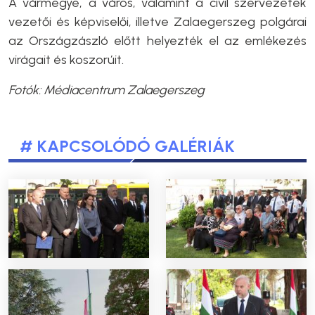
A vármegye, a város, valamint a civil szervezetek
vezetői és képviselői, illetve Zalaegerszeg polgárai
az Országzászló előtt helyezték el az emlékezés
virágait és koszorúit.
Fotók:
Médiacentrum Zalaegerszeg
# KAPCSOLÓDÓ GALÉRIÁK