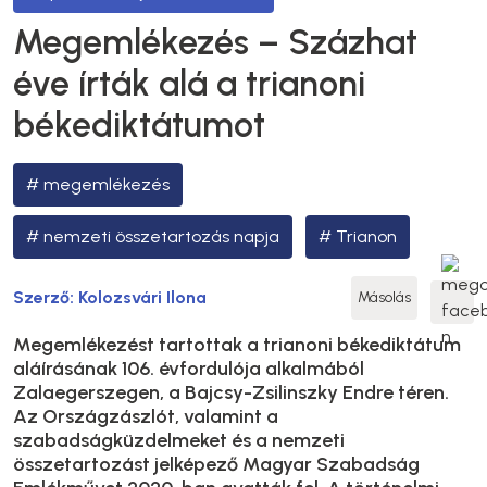
Megemlékezés – Százhat
éve írták alá a trianoni
békediktátumot
megemlékezés
nemzeti összetartozás napja
Trianon
Szerző:
Kolozsvári Ilona
Másolás
Megemlékezést tartottak a trianoni békediktátum
aláírásának 106. évfordulója alkalmából
Zalaegerszegen, a Bajcsy-Zsilinszky Endre téren.
Az Országzászlót, valamint a
szabadságküzdelmeket és a nemzeti
összetartozást jelképező Magyar Szabadság