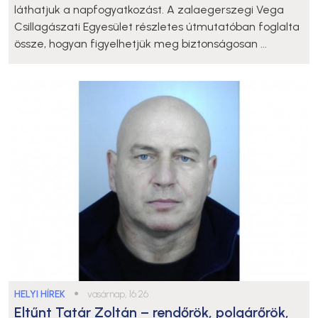
láthatjuk a napfogyatkozást. A zalaegerszegi Vega
Csillagászati Egyesület részletes útmutatóban foglalta
össze, hogyan figyelhetjük meg biztonságosan ...
HELYI HÍREK
●
vasárnap, 16:26
Eltűnt Tatár Zoltán – rendőrök, polgárőrök,