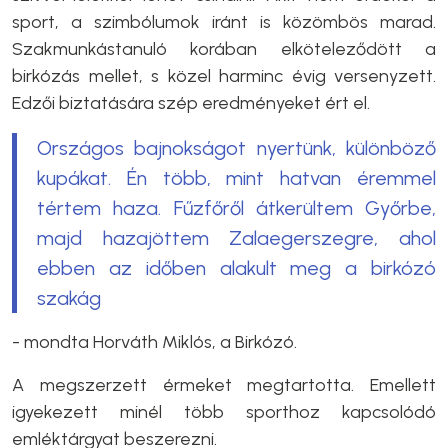
sport, a szimbólumok iránt is közömbös marad.
Szakmunkástanuló korában elköteleződött a
birkózás mellet, s közel harminc évig versenyzett.
Edzői biztatására szép eredményeket ért el.
Országos bajnokságot nyertünk, különböző
kupákat. Én több, mint hatvan éremmel
tértem haza. Fűzfőről átkerültem Győrbe,
majd hazajöttem Zalaegerszegre, ahol
ebben az időben alakult meg a birkózó
szakág
- mondta Horváth Miklós, a Birkózó.
A megszerzett érmeket megtartotta. Emellett
igyekezett minél több sporthoz kapcsolódó
emléktárgyat beszerezni.