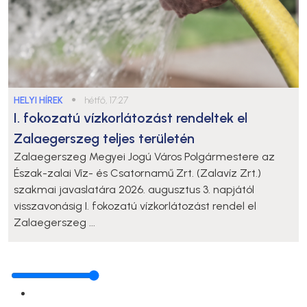
HELYI HÍREK
●
hétfő, 17:27
I. fokozatú vízkorlátozást rendeltek el
Zalaegerszeg teljes területén
Zalaegerszeg Megyei Jogú Város Polgármestere az
Észak-zalai Víz- és Csatornamű Zrt. (Zalavíz Zrt.)
szakmai javaslatára 2026. augusztus 3. napjától
visszavonásig I. fokozatú vízkorlátozást rendel el
Zalaegerszeg ...