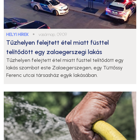
HELYI HÍREK
●
vasárnap, 09:09
Tűzhelyen felejtett étel miatt füsttel
telítődött egy zalaegerszegi lakás
Tűzhelyen felejtett étel miatt füsttel telítődött egy
lakás szombat este Zalaegerszegen, egy Tüttőssy
Ferenc utcai társasház egyik lakásában.