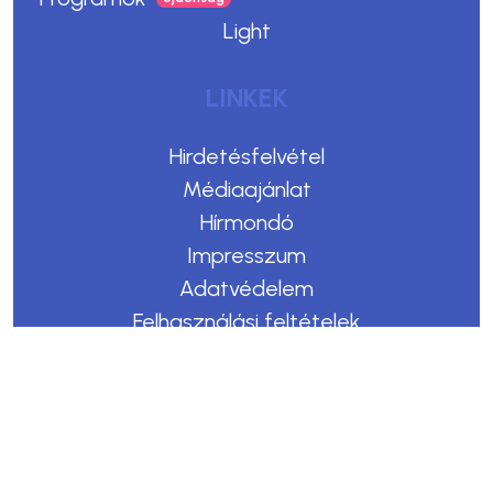
Light
LINKEK
Hirdetésfelvétel
Médiaajánlat
Hírmondó
Impresszum
Adatvédelem
Felhasználási feltételek
Kommentelési szabályzat
Copyright © 2023. Egerszegi Hírek
Design & CMS by Webmark