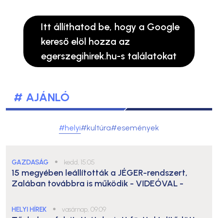
Itt állíthatod be, hogy a Google
kereső elöl hozza az
egerszegihirek.hu-s találatokat
# AJÁNLÓ
#helyi
#kultúra
#események
GAZDASÁG
●
kedd, 15:05
15 megyében leállították a JÉGER-rendszert,
Zalában továbbra is működik
- VIDEÓVAL -
HELYI HÍREK
●
vasárnap, 09:09