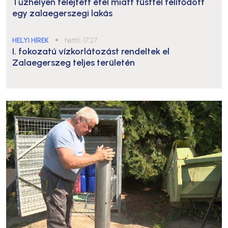
Tűzhelyen felejtett étel miatt füsttel telítődött
egy zalaegerszegi lakás
HELYI HÍREK
●
hétfő, 17:27
I. fokozatú vízkorlátozást rendeltek el
Zalaegerszeg teljes területén