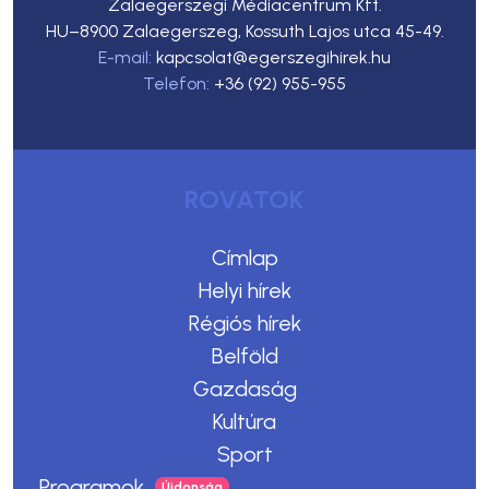
Zalaegerszegi Médiacentrum Kft.
HU–8900 Zalaegerszeg, Kossuth Lajos utca 45-49.
E-mail:
kapcsolat@egerszegihirek.hu
Telefon:
+36 (92) 955-955
ROVATOK
Címlap
Helyi hírek
Régiós hírek
Belföld
Gazdaság
Kultúra
Sport
Programok