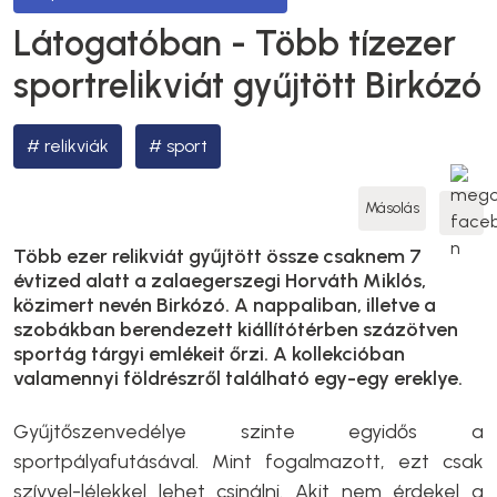
Látogatóban - Több tízezer
sportrelikviát gyűjtött Birkózó
relikviák
sport
Másolás
Több ezer relikviát gyűjtött össze csaknem 7
évtized alatt a zalaegerszegi Horváth Miklós,
közimert nevén Birkózó. A nappaliban, illetve a
szobákban berendezett kiállítótérben százötven
sportág tárgyi emlékeit őrzi. A kollekcióban
valamennyi földrészről található egy-egy ereklye.
Gyűjtőszenvedélye szinte egyidős a
sportpályafutásával. Mint fogalmazott, ezt csak
szívvel-lélekkel lehet csinálni. Akit nem érdekel a