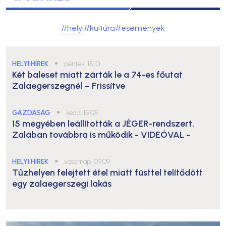
#helyi
#kultúra
#események
HELYI HÍREK
●
péntek, 15:10
Két baleset miatt zárták le a 74-es főutat
Zalaegerszegnél – Frissítve
GAZDASÁG
●
kedd, 15:05
15 megyében leállították a JÉGER-rendszert,
Zalában továbbra is működik
- VIDEÓVAL -
HELYI HÍREK
●
vasárnap, 09:09
Tűzhelyen felejtett étel miatt füsttel telítődött
egy zalaegerszegi lakás