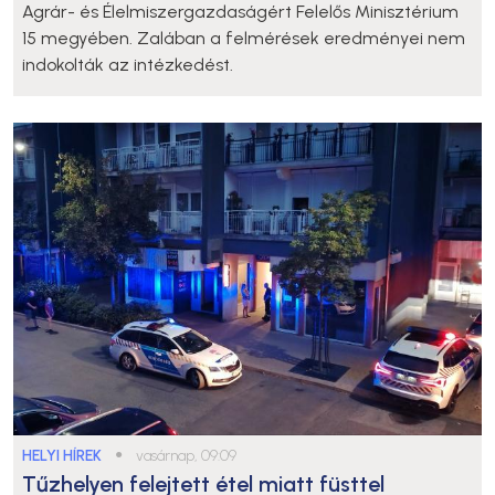
Agrár- és Élelmiszergazdaságért Felelős Minisztérium
15 megyében. Zalában a felmérések eredményei nem
indokolták az intézkedést.
HELYI HÍREK
●
vasárnap, 09:09
Tűzhelyen felejtett étel miatt füsttel