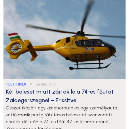
HELYI HÍREK
●
péntek, 15:10
Két baleset miatt zárták le a 74-es főutat
Zalaegerszegnél – Frissítve
Összeütközött egy kisteherautó és egy személyautó,
kettő másik pedig ráfutásos balesetet szenvedett
péntek délután a 74-es főút 47-es kilométerénél,
Zalaegerszeg térségében.