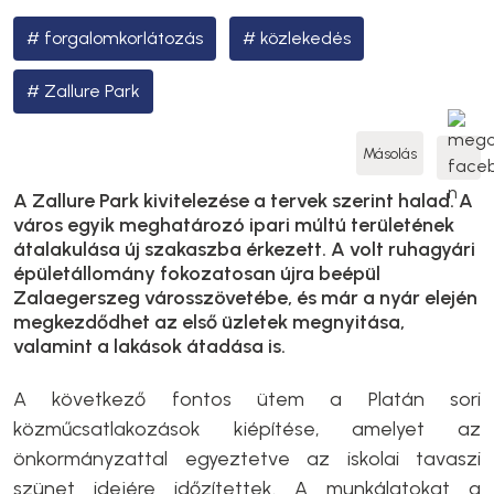
forgalomkorlátozás
közlekedés
Zallure Park
Másolás
A Zallure Park kivitelezése a tervek szerint halad. A
város egyik meghatározó ipari múltú területének
átalakulása új szakaszba érkezett. A volt ruhagyári
épületállomány fokozatosan újra beépül
Zalaegerszeg városszövetébe, és már a nyár elején
megkezdődhet az első üzletek megnyitása,
valamint a lakások átadása is.
A következő fontos ütem a Platán sori
közműcsatlakozások kiépítése, amelyet az
önkormányzattal egyeztetve az iskolai tavaszi
szünet idejére időzítettek. A munkálatokat a