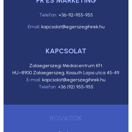
PR ÉS MARKETING
Telefon:
+36-92-955-955
Email:
kapcsolat@egerszegihirek.hu
KAPCSOLAT
Zalaegerszegi Médiacentrum Kft.
HU–8900 Zalaegerszeg, Kossuth Lajos utca 45-49.
E-mail:
kapcsolat@egerszegihirek.hu
Telefon:
+36 (92) 955-955
ROVATOK