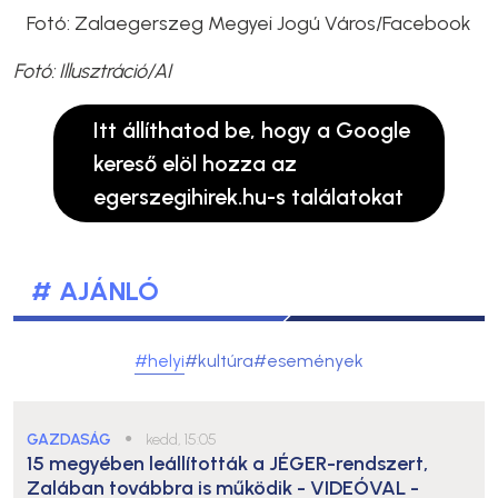
Fotó: Zalaegerszeg Megyei Jogú Város/Facebook
Fotó: Illusztráció/AI
Itt állíthatod be, hogy a Google
kereső elöl hozza az
egerszegihirek.hu-s találatokat
# AJÁNLÓ
#helyi
#kultúra
#események
GAZDASÁG
●
kedd, 15:05
15 megyében leállították a JÉGER-rendszert,
Zalában továbbra is működik
- VIDEÓVAL -