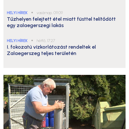
HELYI HÍREK
●
vasárnap, 09:09
Tűzhelyen felejtett étel miatt füsttel telítődött
egy zalaegerszegi lakás
HELYI HÍREK
●
hétfő, 17:27
I. fokozatú vízkorlátozást rendeltek el
Zalaegerszeg teljes területén