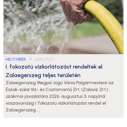
HELYI HÍREK
●
hétfő, 17:27
I. fokozatú vízkorlátozást rendeltek el
Zalaegerszeg teljes területén
Zalaegerszeg Megyei Jogú Város Polgármestere az
Észak-zalai Víz- és Csatornamű Zrt. (Zalavíz Zrt.)
szakmai javaslatára 2026. augusztus 3. napjától
visszavonásig I. fokozatú vízkorlátozást rendel el
Zalaegerszeg ...