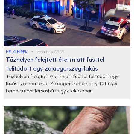
HELYI HÍREK
●
vasárnap, 09:09
Tűzhelyen felejtett étel miatt füsttel
telítődött egy zalaegerszegi lakás
Tűzhelyen felejtett étel miatt füsttel telítődött egy
lakás szombat este Zalaegerszegen, egy Tüttőssy
Ferenc utcai társasház egyik lakásában.