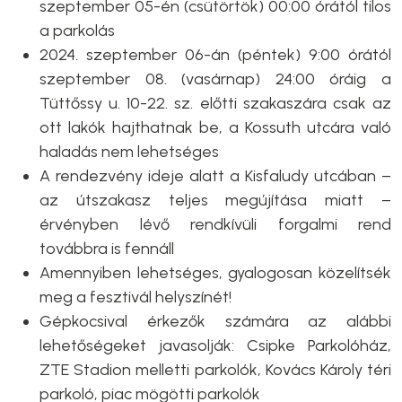
szeptember 05-én (csütörtök) 00:00 órától tilos
a parkolás
2024. szeptember 06-án (péntek) 9:00 órától
szeptember 08. (vasárnap) 24:00 óráig a
Tüttőssy u. 10-22. sz. előtti szakaszára csak az
ott lakók hajthatnak be, a Kossuth utcára való
haladás nem lehetséges
A rendezvény ideje alatt a Kisfaludy utcában –
az útszakasz teljes megújítása miatt –
érvényben lévő rendkívüli forgalmi rend
továbbra is fennáll
Amennyiben lehetséges, gyalogosan közelítsék
meg a fesztivál helyszínét!
Gépkocsival érkezők számára az alábbi
lehetőségeket javasolják: Csipke Parkolóház,
ZTE Stadion melletti parkolók, Kovács Károly téri
parkoló, piac mögötti parkolók