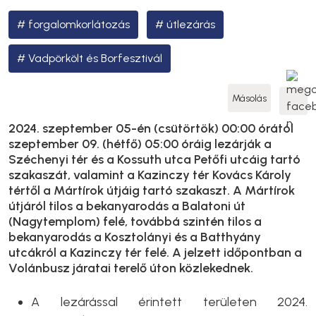
forgalomkorlátozás
útlezárás
Vadpörkölt és Borfesztivál
Másolás
2024. szeptember 05-én (csütörtök) 00:00 órától
szeptember 09. (hétfő) 05:00 óráig lezárják a
Széchenyi tér és a Kossuth utca Petőfi utcáig tartó
szakaszát, valamint a Kazinczy tér Kovács Károly
tértől a Mártírok útjáig tartó szakaszt. A Mártírok
útjáról tilos a bekanyarodás a Balatoni út
(Nagytemplom) felé, továbbá szintén tilos a
bekanyarodás a Kosztolányi és a Batthyány
utcákról a Kazinczy tér felé. A jelzett időpontban a
Volánbusz járatai terelő úton közlekednek.
A lezárással érintett területen 2024.