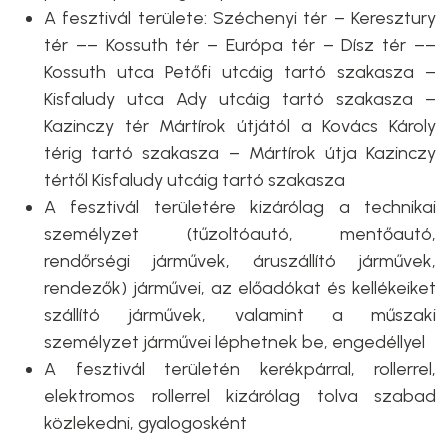
A fesztivál területe: Széchenyi tér – Keresztury
tér –– Kossuth tér – Európa tér – Dísz tér ––
Kossuth utca Petőfi utcáig tartó szakasza –
Kisfaludy utca Ady utcáig tartó szakasza –
Kazinczy tér Mártírok útjától a Kovács Károly
térig tartó szakasza – Mártírok útja Kazinczy
tértől Kisfaludy utcáig tartó szakasza
A fesztivál területére kizárólag a technikai
személyzet (tűzoltóautó, mentőautó,
rendőrségi járművek, áruszállító járművek,
rendezők) járművei, az előadókat és kellékeiket
szállító járművek, valamint a műszaki
személyzet járművei léphetnek be, engedéllyel
A fesztivál területén kerékpárral, rollerrel,
elektromos rollerrel kizárólag tolva szabad
közlekedni, gyalogosként