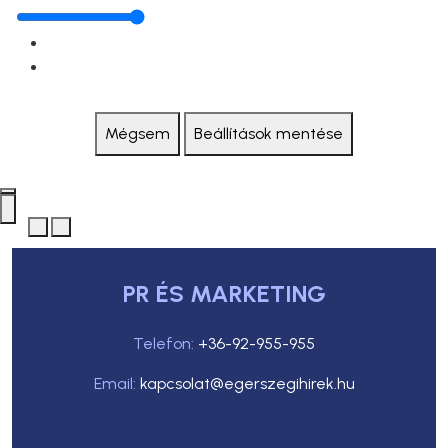
Mégsem
Beállítások mentése
PR ÉS MARKETING
Telefon:
+36-92-955-955
Email:
kapcsolat@egerszegihirek.hu