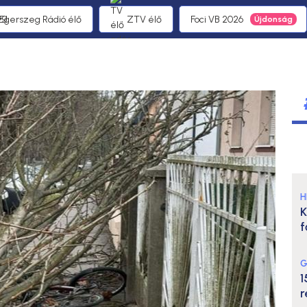
 Egerszeg Rádió élő
ZTV élő
Foci VB 2026
H
K
f
G
1
r