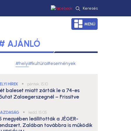
Keresés
MENÜ
# AJÁNLÓ
#helyi
#kultúra
#események
ELYI HÍREK
●
péntek, 15:10
ét baleset miatt zárták le a 74-es
őutat Zalaegerszegnél – Frissítve
AZDASÁG
●
kedd, 15:05
5 megyében leállították a JÉGER-
endszert, Zalában továbbra is működik