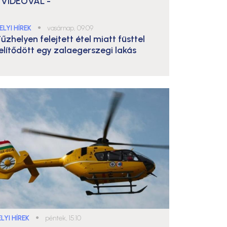
 VIDEÓVAL -
ELYI HÍREK
●
vasárnap, 09:09
űzhelyen felejtett étel miatt füsttel
elítődött egy zalaegerszegi lakás
LYI HÍREK
●
péntek, 15:10