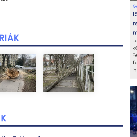
G
1
r
m
RIÁK
L
k
F
f
i
EK