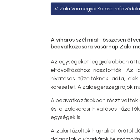
Zala Vármegyei Katasztrófavédel
A viharos szél miatt összesen ötve
beavatkozására vasárnap Zala meg
Az egységeket leggyakrabban úttes
eltávolításához riasztották. Az 
hivatásos tűzoltóknak adta, akik
káresetet. A zalaegerszegi rajok m
A beavatkozásokban részt vettek a a
és a zalakarosi hivatásos tűzoltó
egységek is.
A zalai tűzoltók hajnali öt órától d
dolgoztak a viharkárok felszámolá