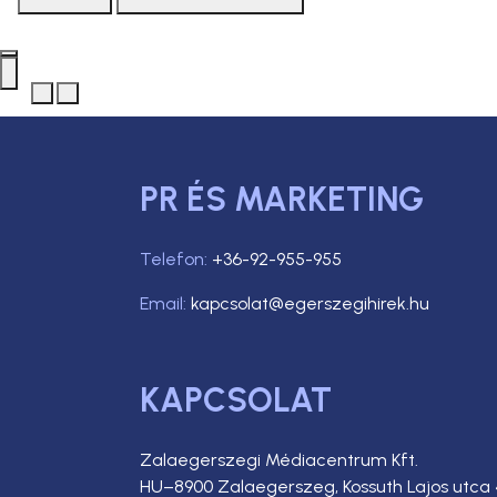
PR ÉS MARKETING
Telefon:
+36-92-955-955
Email:
kapcsolat@egerszegihirek.hu
KAPCSOLAT
Zalaegerszegi Médiacentrum Kft.
HU–8900 Zalaegerszeg, Kossuth Lajos utca 