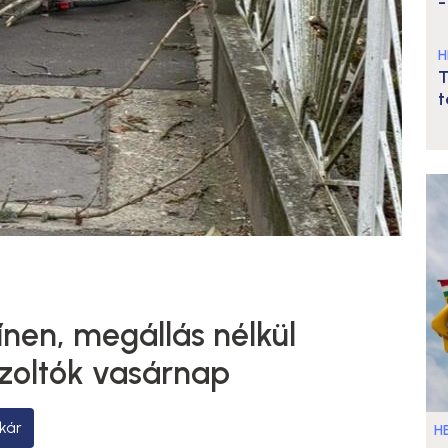
-
H
T
t
ínen, megállás nélkül
űzoltók vasárnap
kár
HE