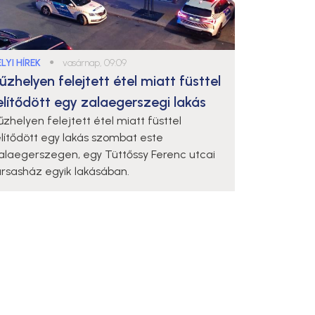
LYI HÍREK
●
vasárnap, 09:09
űzhelyen felejtett étel miatt füsttel
elítődött egy zalaegerszegi lakás
űzhelyen felejtett étel miatt füsttel
elítődött egy lakás szombat este
alaegerszegen, egy Tüttőssy Ferenc utcai
ársasház egyik lakásában.