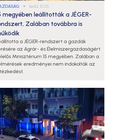
AZDASÁG
●
kedd, 15:05
5 megyében leállították a JÉGER-
endszert, Zalában továbbra is
űködik
eállította a JÉGER-rendszert a gazdák
érésére az Agrár- és Élelmiszergazdaságért
elelős Minisztérium 15 megyében. Zalában a
elmérések eredményei nem indokolták az
ntézkedést.