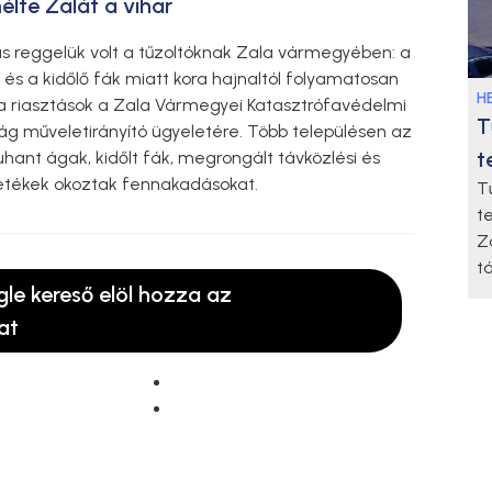
lte Zalát a vihar
 reggelük volt a tűzoltóknak Zala vármegyében: a
 és a kidőlő fák miatt kora hajnaltól folyamatosan
HE
a riasztások a Zala Vármegyei Katasztrófavédelmi
T
g műveletirányító ügyeletére. Több településen az
t
uhant ágak, kidőlt fák, megrongált távközlési és
zetékek okoztak fennakadásokat.
T
t
Z
t
gle kereső elöl hozza az
at