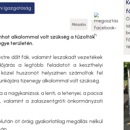
K
mi Igazgatóság
f
Ö
Másolás
s
b
nhat alkalommal volt szükség a tűzoltók
f
ye területén.
t
tre dőlt fák, valamint leszakadt vezetékek
időjárás a legtöbb feladatot a keszthelyi
 közel huszonöt helyszínen számoltak fel
unkájára tizenegy alkalommal volt szükség.
 nagykanizsai, a lenti, a letenyei, a pacsai
k, valamint a zalaszentgróti önkormányzati
élután öt óráig gyakorlatilag megállás nélkül
sán.