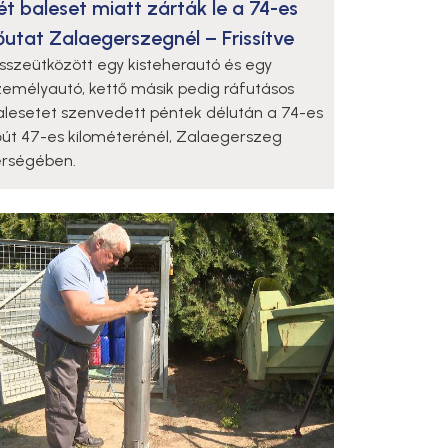
ét baleset miatt zárták le a 74-es
őutat Zalaegerszegnél – Frissítve
sszeütközött egy kisteherautó és egy
zemélyautó, kettő másik pedig ráfutásos
alesetet szenvedett péntek délután a 74-es
őút 47-es kilométerénél, Zalaegerszeg
érségében.