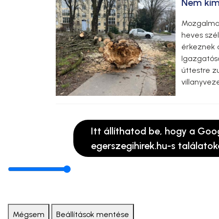
Nem kímé
Mozgalmas
heves szél
érkeznek 
Igazgatósá
úttestre z
villanyve
Itt állíthatod be, hogy a Goo
egerszegihirek.hu-s találatok
Mégsem
Beállítások mentése