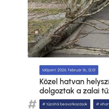
2026. február 16., 12:01
Közel hatvan helysz
dolgoztak a zalai t
tűzoltói beavatkozások
vihar