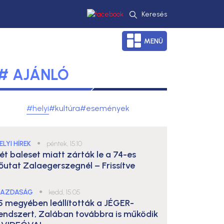
Keresés
MENÜ
# AJÁNLÓ
#helyi
#kultúra
#események
ELYI HÍREK
●
péntek, 15:10
ét baleset miatt zárták le a 74-es
őutat Zalaegerszegnél – Frissítve
AZDASÁG
●
kedd, 15:05
5 megyében leállították a JÉGER-
endszert, Zalában továbbra is működik