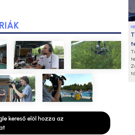
RIÁK
HE
T
t
T
t
Z
t
gle kereső elöl hozza az
at