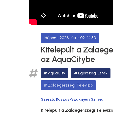
2026. július 02., 14:50
Kitelepült a Zalaege
az AquaCitybe
AquaCity
Egerszegi Esték
Zalaegerszegi Televízió
Szerző:
Kaszás-Szaknyéri Szilvia
Kitelepült a Zalaegerszegi Televíz