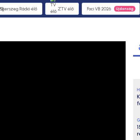
 Egerszeg Rádió élő
ZTV élő
Foci VB 2026
H
K
f
G
1
r