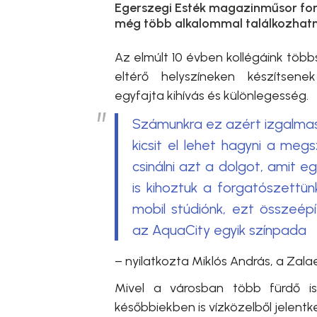
Egerszegi Esték magazinműsor forg
még több alkalommal találkozhatna
Az elmúlt 10 évben kollégáink több
eltérő helyszíneken készítsen
egyfajta kihívás és különlegesség.
Számunkra ez azért izgalmas,
kicsit el lehet hagyni a me
csinálni azt a dolgot, amit 
is kihoztuk a forgatószettün
mobil stúdiónk, ezt összeépí
az AquaCity egyik színpada
– nyilatkozta
Miklós András, a Zal
Mivel a városban több fürdő i
későbbiekben is vízközelből jelentk