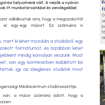
K
atási helyszínévé vált. A nézők a nyáron
k itt munkatársainkkal és vendégeikkel.
f
Ö
ször vállalkoztak arra, hogy a megszokottól
s
ek el egy-egy műsort. Ez számukra is
b
f
t
 mert ki lehet mozdulni a stúdióból, egy
gszokott formátumot, és lazábban lehet
egyébként mindig komolyan veszünk. Most
ket, van egy konténerben kialakított kis
tettük, így az ideiglenes stúdiónk most
aegerszegi Médiacentrum stúdióvezetője.
s van, a műsor számára adott, hogy a
ezzen.