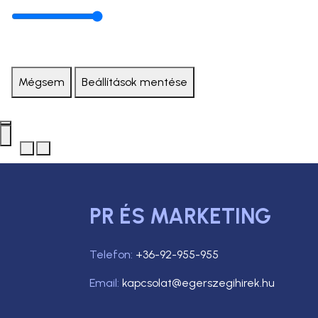
Mégsem
Beállítások mentése
PR ÉS MARKETING
Telefon:
+36-92-955-955
Email:
kapcsolat@egerszegihirek.hu