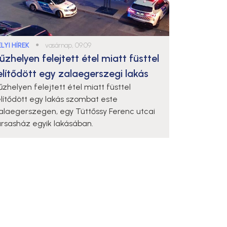
LYI HÍREK
●
vasárnap, 09:09
űzhelyen felejtett étel miatt füsttel
elítődött egy zalaegerszegi lakás
űzhelyen felejtett étel miatt füsttel
elítődött egy lakás szombat este
alaegerszegen, egy Tüttőssy Ferenc utcai
ársasház egyik lakásában.