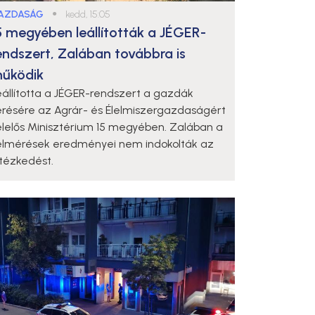
AZDASÁG
●
kedd, 15:05
5 megyében leállították a JÉGER-
endszert, Zalában továbbra is
űködik
eállította a JÉGER-rendszert a gazdák
érésére az Agrár- és Élelmiszergazdaságért
elelős Minisztérium 15 megyében. Zalában a
elmérések eredményei nem indokolták az
ntézkedést.