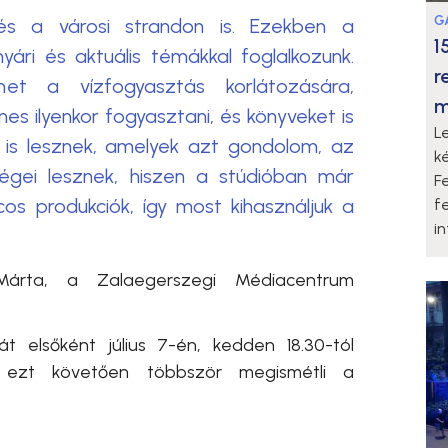
G
s a városi strandon is. Ezekben a
1
ári és aktuális témákkal foglalkozunk.
r
lmet a vízfogyasztás korlátozására,
m
es ilyenkor fogyasztani, és könyveket is
L
k is lesznek, amelyek azt gondolom, az
k
ségei lesznek, hiszen a stúdióban már
F
s produkciók, így most kihasználjuk a
f
i
Márta, a Zalaegerszegi Médiacentrum
t elsőként július 7-én, kedden 18.30-tól
 ezt követően többször megismétli a