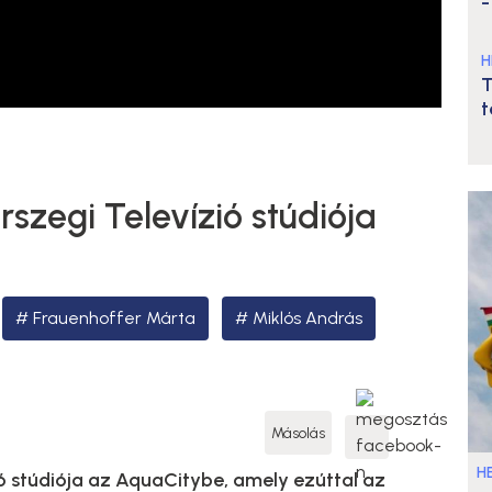
-
H
T
t
rszegi Televízió stúdiója
Frauenhoffer Márta
Miklós András
Másolás
HE
ió stúdiója az AquaCitybe, amely ezúttal az