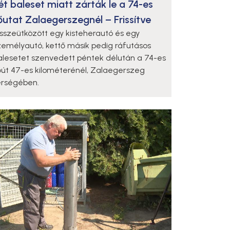
ét baleset miatt zárták le a 74-es
őutat Zalaegerszegnél – Frissítve
sszeütközött egy kisteherautó és egy
zemélyautó, kettő másik pedig ráfutásos
alesetet szenvedett péntek délután a 74-es
őút 47-es kilométerénél, Zalaegerszeg
érségében.