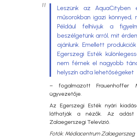
Leszünk az AquaCityben é
műsorokban igazi könnyed, ny
Például felhívjuk a figye
beszélgetünk arról, mit érdem
ajánlunk. Emellett produkció
Egerszegi Esték különleges
nem férnek el nagyobb tánco
helyszín adta lehetőségeket
– fogalmazott
Frauenhoffer 
ügyvezetője.
Az Egerszegi Esték nyári kiadásá
láthatják a nézők. Az adást
Zalaegerszegi Televízió.
Fotók: Médiacentrum Zalaegerszeg