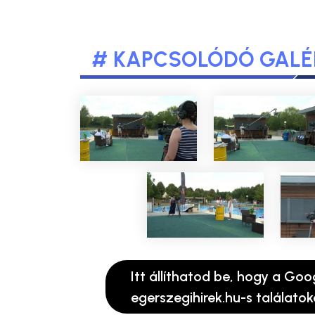
# KAPCSOLÓDÓ GALÉ
Itt állíthatod be, hogy a Goo
egerszegihirek.hu-s találatok