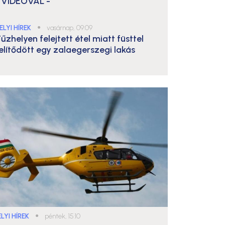
 VIDEÓVAL -
ELYI HÍREK
●
vasárnap, 09:09
űzhelyen felejtett étel miatt füsttel
elítődött egy zalaegerszegi lakás
LYI HÍREK
●
péntek, 15:10