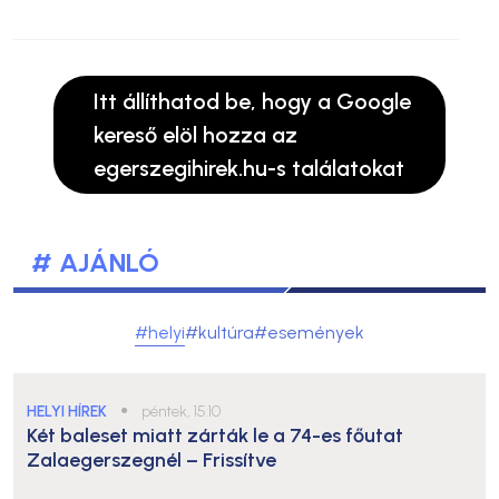
Itt állíthatod be, hogy a Google
kereső elöl hozza az
egerszegihirek.hu-s találatokat
# AJÁNLÓ
#helyi
#kultúra
#események
HELYI HÍREK
●
péntek, 15:10
Két baleset miatt zárták le a 74-es főutat
Zalaegerszegnél – Frissítve