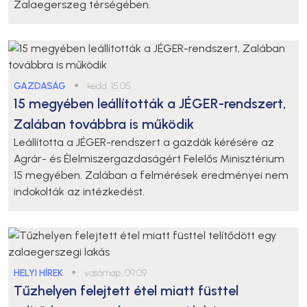
Zalaegerszeg térségében.
GAZDASÁG
●
kedd, 15:05
15 megyében leállították a JÉGER-rendszert,
Zalában továbbra is működik
Leállította a JÉGER-rendszert a gazdák kérésére az
Agrár- és Élelmiszergazdaságért Felelős Minisztérium
15 megyében. Zalában a felmérések eredményei nem
indokolták az intézkedést.
HELYI HÍREK
●
vasárnap, 09:09
Tűzhelyen felejtett étel miatt füsttel