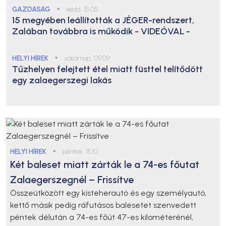
GAZDASÁG
●
kedd, 15:05
15 megyében leállították a JÉGER-rendszert,
Zalában továbbra is működik
- VIDEÓVAL -
HELYI HÍREK
●
vasárnap, 09:09
Tűzhelyen felejtett étel miatt füsttel telítődött
egy zalaegerszegi lakás
HELYI HÍREK
●
péntek, 15:10
Két baleset miatt zárták le a 74-es főutat
Zalaegerszegnél – Frissítve
Összeütközött egy kisteherautó és egy személyautó,
kettő másik pedig ráfutásos balesetet szenvedett
péntek délután a 74-es főút 47-es kilométerénél,