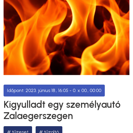
2023. június 18., 16:05
- 0. x 00., 00:00
Kigyulladt egy személyautó
Zalaegerszegen
tűzeset
tűzoltó