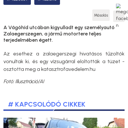
Másolás
A Vágóhíd utcában kigyulladt egy személyautó
Zalaegerszegen, a jármű motortere teljes
terjedelmében égett.
Az esethez a zalaegerszegi hivatásos tűzoltók
vonultak ki, és egy vízsugárral eloltották a tüzet -
osztotta meg a katasztrofavedelem.hu
Fotó: Illusztráció/AI
# KAPCSOLÓDÓ CIKKEK