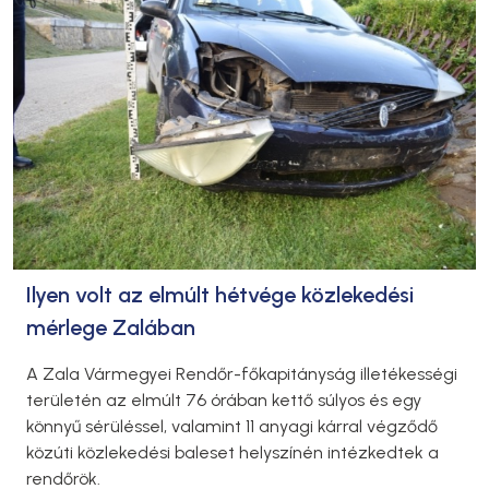
Ilyen volt az elmúlt hétvége közlekedési
mérlege Zalában
A Zala Vármegyei Rendőr-főkapitányság illetékességi
területén az elmúlt 76 órában kettő súlyos és egy
könnyű sérüléssel, valamint 11 anyagi kárral végződő
közúti közlekedési baleset helyszínén intézkedtek a
rendőrök.