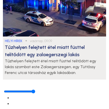
HELYI HÍREK
●
vasárnap, 09:09
Tűzhelyen felejtett étel miatt füsttel
telítődött egy zalaegerszegi lakás
Tűzhelyen felejtett étel miatt füsttel telítődött egy
lakás szombat este Zalaegerszegen, egy Tüttőssy
Ferenc utcai társasház egyik lakásában.