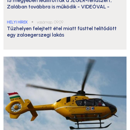
15 megyében leállították a JÉGER-rendszert,
Zalában továbbra is működik
- VIDEÓVAL -
HELYI HÍREK
●
vasárnap, 09:09
Tűzhelyen felejtett étel miatt füsttel telítődött
egy zalaegerszegi lakás