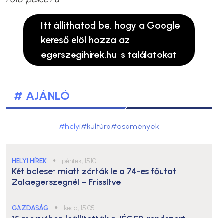
Itt állíthatod be, hogy a Google
kereső elöl hozza az
egerszegihirek.hu-s találatokat
# AJÁNLÓ
#helyi
#kultúra
#események
HELYI HÍREK
●
péntek, 15:10
Két baleset miatt zárták le a 74-es főutat
Zalaegerszegnél – Frissítve
GAZDASÁG
●
kedd, 15:05