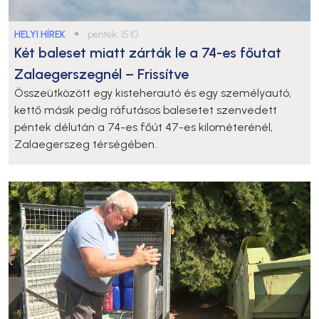
HELYI HÍREK
●
péntek, 15:10
Két baleset miatt zárták le a 74-es főutat
Zalaegerszegnél – Frissítve
Összeütközött egy kisteherautó és egy személyautó,
kettő másik pedig ráfutásos balesetet szenvedett
péntek délután a 74-es főút 47-es kilométerénél,
Zalaegerszeg térségében.