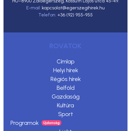
HU–8900 Zalaegerszeg, Kossuth Lajos utca 45-49.
E-mail:
kapcsolat@egerszegihirek.hu
Telefon:
+36 (92) 955-955
ROVATOK
Címlap
Helyi hírek
Régiós hírek
Belföld
Gazdaság
Kultúra
Sport
Programok