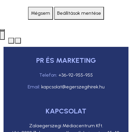
Mégsem
Beállítások mentése
PR ÉS MARKETING
Telefon:
+36-92-955-955
Email:
kapcsolat@egerszegihirek.hu
KAPCSOLAT
Zalaegerszegi Médiacentrum Kft.