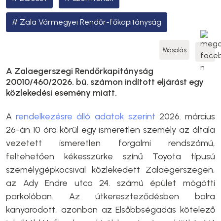
Zala Vármegyei Rendőr-főkapitányság
Másolás
A Zalaegerszegi Rendőrkapitányság
20010/460/2026. bü. számon indított eljárást egy
közlekedési esemény miatt.
A
rendelkezésre álló adatok szerint
2026. március
26-án 10 óra körül egy ismeretlen személy az általa
vezetett ismeretlen forgalmi rendszámú,
feltehetően kékesszürke színű Toyota típusú
személygépkocsival közlekedett Zalaegerszegen,
az Ady Endre utca 24. számú épület mögötti
parkolóban. Az útkereszteződésben balra
kanyarodott, azonban az Elsőbbségadás kötelező