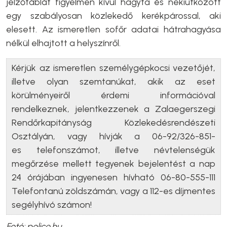
jelzőtáblát figyelmen kívül hagyta és nekiütközött
egy szabályosan közlekedő kerékpárossal, aki
elesett. Az ismeretlen sofőr adatai hátrahagyása
nélkül elhajtott a helyszínről.
Kérjük az ismeretlen személygépkocsi vezetőjét,
illetve olyan szemtanúkat, akik az eset
körülményeiről érdemi információval
rendelkeznek, jelentkezzenek a Zalaegerszegi
Rendőrkapitányság Közlekedésrendészeti
Osztályán, vagy hívják a 06-92/326-851-
es telefonszámot, illetve névtelenségük
megőrzése mellett tegyenek bejelentést a nap
24 órájában ingyenesen hívható 06-80-555-111
Telefontanú zöldszámán, vagy a 112-es díjmentes
segélyhívó számon!
Fotó: police.hu