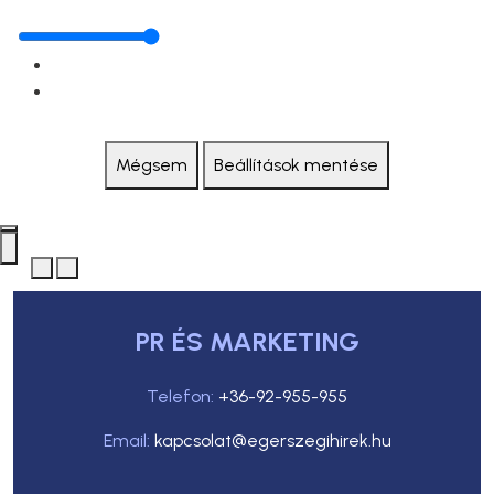
Mégsem
Beállítások mentése
PR ÉS MARKETING
Telefon:
+36-92-955-955
Email:
kapcsolat@egerszegihirek.hu
KAPCSOLAT
Zalaegerszegi Médiacentrum Kft.
HU–8900 Zalaegerszeg, Kossuth Lajos utca 45-49.
E-mail:
kapcsolat@egerszegihirek.hu