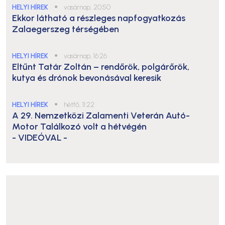
HELYI HÍREK
●
vasárnap, 20:50
Ekkor látható a részleges napfogyatkozás
Zalaegerszeg térségében
HELYI HÍREK
●
vasárnap, 16:26
Eltűnt Tatár Zoltán – rendőrök, polgárőrök,
kutya és drónok bevonásával keresik
HELYI HÍREK
●
hétfő, 11:22
A 29. Nemzetközi Zalamenti Veterán Autó-
Motor Találkozó volt a hétvégén
- VIDEÓVAL -