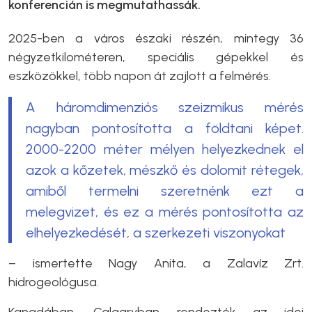
konferencián is megmutathassák.
2025-ben a város északi részén, mintegy 36
négyzetkilométeren, speciális gépekkel és
eszközökkel, több napon át zajlott a felmérés.
A háromdimenziós szeizmikus mérés
nagyban pontosította a földtani képet.
2000-2200 méter mélyen helyezkednek el
azok a kőzetek, mészkő és dolomit rétegek,
amiből termelni szeretnénk ezt a
melegvizet, és ez a mérés pontosította az
elhelyezkedését, a szerkezeti viszonyokat
– ismertette Nagy Anita, a Zalavíz Zrt.
hidrogeológusa.
Kanadában, Calgaryban rendezték az idei