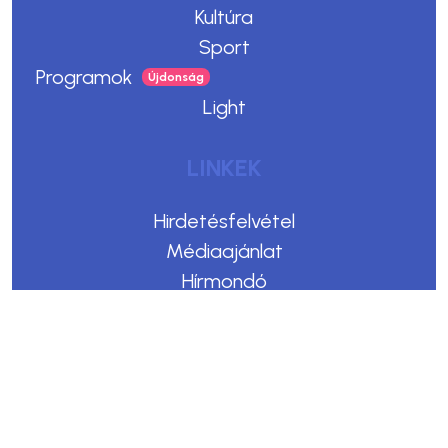
LINKEK
Hirdetésfelvétel
Médiaajánlat
Hírmondó
Impresszum
Adatvédelem
Felhasználási feltételek
Kommentelési szabályzat
Copyright © 2023. Egerszegi Hírek
Design & CMS by Webmark