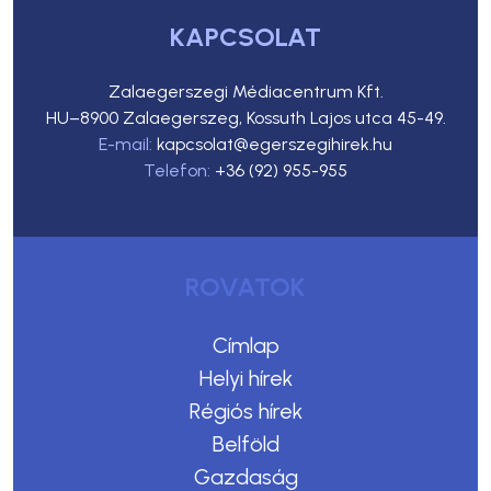
Telefon:
+36 (92) 955-955
ROVATOK
Címlap
Helyi hírek
Régiós hírek
Belföld
Gazdaság
Kultúra
Sport
Programok
Light