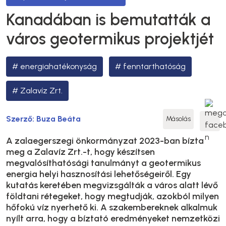
Kanadában is bemutatták a
város geotermikus projektjét
energiahatékonyság
fenntarthatóság
Zalavíz Zrt.
Szerző:
Buza Beáta
Másolás
A zalaegerszegi önkormányzat 2023-ban bízta
meg a Zalavíz Zrt.-t, hogy készítsen
megvalósíthatósági tanulmányt a geotermikus
energia helyi hasznosítási lehetőségeiről. Egy
kutatás keretében megvizsgálták a város alatt lévő
földtani rétegeket, hogy megtudják, azokból milyen
hőfokú víz nyerhető ki. A szakembereknek alkalmuk
nyílt arra, hogy a bíztató eredményeket nemzetközi