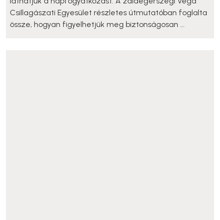
láthatjuk a napfogyatkozást. A zalaegerszegi Vega
Csillagászati Egyesület részletes útmutatóban foglalta
össze, hogyan figyelhetjük meg biztonságosan ...
HELYI HÍREK
●
vasárnap, 16:26
Eltűnt Tatár Zoltán – rendőrök, polgárőrök,