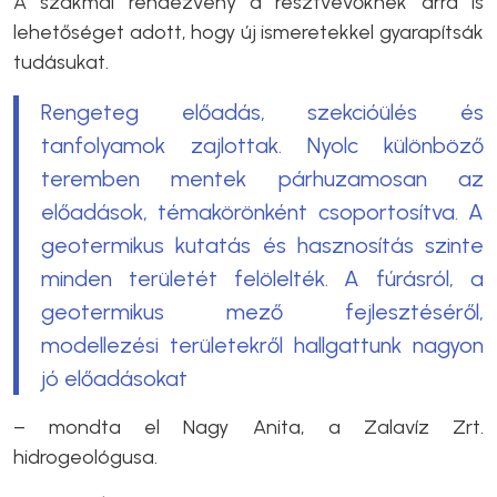
A szakmai rendezvény a résztvevőknek arra is
lehetőséget adott, hogy új ismeretekkel gyarapítsák
tudásukat.
Rengeteg előadás, szekcióülés és
tanfolyamok zajlottak. Nyolc különböző
teremben mentek párhuzamosan az
előadások, témakörönként csoportosítva. A
geotermikus kutatás és hasznosítás szinte
minden területét felölelték. A fúrásról, a
geotermikus mező fejlesztéséről,
modellezési területekről hallgattunk nagyon
jó előadásokat
– mondta el Nagy Anita, a Zalavíz Zrt.
hidrogeológusa.