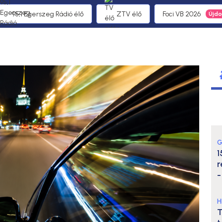
95,1 Egerszeg Rádió élő
ZTV élő
Foci VB 2026
G
1
r
-
H
T