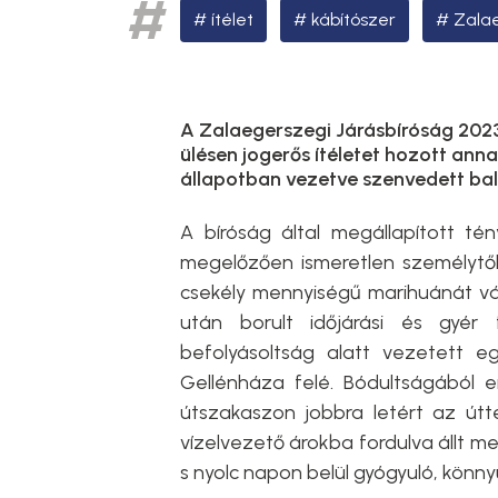
ítélet
kábítószer
Zalae
A Zalaegerszegi Járásbíróság 2023
ülésen jogerős ítéletet hozott anna
állapotban vezetve szenvedett bal
A bíróság által megállapított tén
megelőzően ismeretlen személytő
csekély mennyiségű marihuánát vásá
után borult időjárási és gyér f
befolyásoltság alatt vezetett e
Gellénháza felé. Bódultságából 
útszakaszon jobbra letért az útt
vízelvezető árokba fordulva állt me
s nyolc napon belül gyógyuló, könny