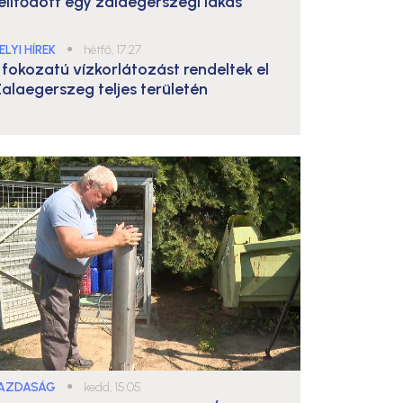
elítődött egy zalaegerszegi lakás
ELYI HÍREK
●
hétfő, 17:27
. fokozatú vízkorlátozást rendeltek el
alaegerszeg teljes területén
AZDASÁG
●
kedd, 15:05