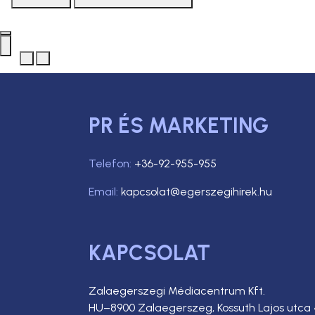
PR ÉS MARKETING
Telefon:
+36-92-955-955
Email:
kapcsolat@egerszegihirek.hu
KAPCSOLAT
Zalaegerszegi Médiacentrum Kft.
HU–8900 Zalaegerszeg, Kossuth Lajos utca 