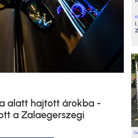
t
H
I
Z
 alatt hajtott árokba -
zott a Zalaegerszegi
G