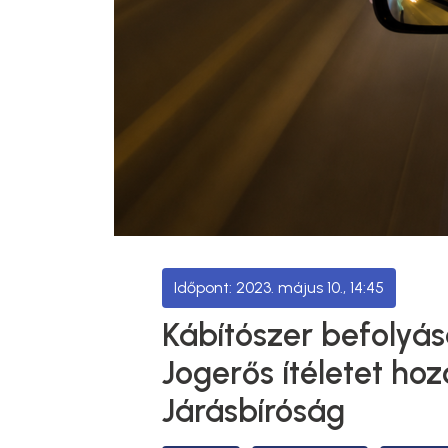
2023. május 10., 14:45
Kábítószer befolyása
Jogerős ítéletet ho
Járásbíróság