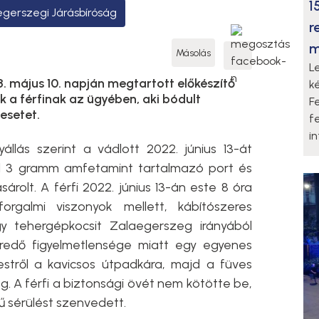
1
gerszegi Járásbíróság
r
m
Másolás
L
. május 10. napján megtartott előkészítő
k
k a férfinak az ügyében, aki bódult
F
esetet.
f
i
yállás szerint a vádlott 2022. június 13-át
l 3 gramm amfetamint tartalmazó port és
rolt. A férfi 2022. június 13-án este 8 óra
orgalmi viszonyok mellett, kábítószeres
gy tehergépkocsit Zalaegerszeg irányából
eredő figyelmetlensége miatt egy egyenes
estről a kavicsos útpadkára, majd a füves
g. A férfi a biztonsági övét nem kötötte be,
ű sérülést szenvedett.