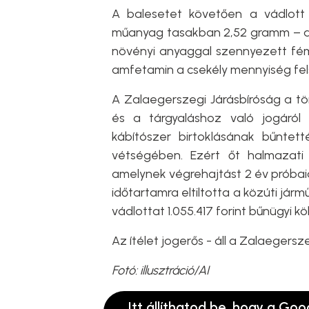
A balesetet követően a vádlott 
műanyag tasakban 2,52 gramm – am
növényi anyaggal szennyezett fém 
amfetamin a csekély mennyiség fels
A Zalaegerszegi Járásbíróság a tö
és a tárgyaláshoz való jogáró
kábítószer birtoklásának bűntet
vétségében. Ezért őt halmazati 
amelynek végrehajtást 2 év próbai
időtartamra eltiltotta a közúti járm
vádlottat 1.055.417 forint bűnügyi k
Az ítélet jogerős - áll a Zalaeger
Fotó: illusztráció/AI
Itt állíthatod be, hogy a Goo