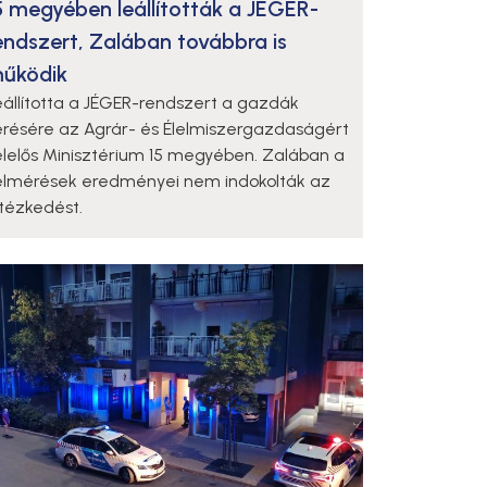
5 megyében leállították a JÉGER-
endszert, Zalában továbbra is
űködik
eállította a JÉGER-rendszert a gazdák
érésére az Agrár- és Élelmiszergazdaságért
elelős Minisztérium 15 megyében. Zalában a
elmérések eredményei nem indokolták az
ntézkedést.