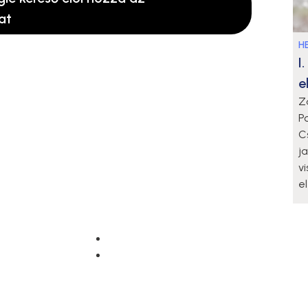
at
HE
I
e
Z
P
C
j
v
e