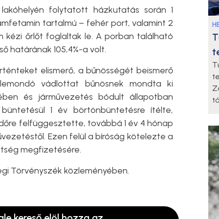
lakóhelyén folytatott házkutatás során 1
fetamin tartalmú – fehér port, valamint 2
HE
kézi őrlőt foglaltak le. A porban található
T
ő határának 105,4%-a volt.
t
T
rténteket elismerő, a bűnösségét beismerő
t
l lemondó vádlottat bűnösnek mondta ki
Z
tében és járművezetés bódult állapotban
t
büntetésül 1 év börtönbüntetésre ítélte,
dőre felfüggesztette, továbbá 1 év 4 hónap
űvezetéstől. Ezen felül a bíróság kötelezte a
öltség megfizetésére.
szegi Törvényszék közleményében.
gle kereső elöl hozza az