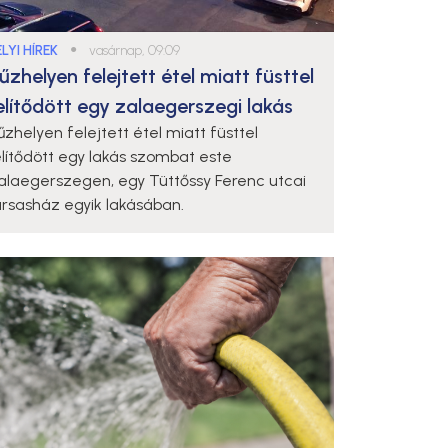
LYI HÍREK
●
vasárnap, 09:09
űzhelyen felejtett étel miatt füsttel
elítődött egy zalaegerszegi lakás
űzhelyen felejtett étel miatt füsttel
elítődött egy lakás szombat este
alaegerszegen, egy Tüttőssy Ferenc utcai
ársasház egyik lakásában.