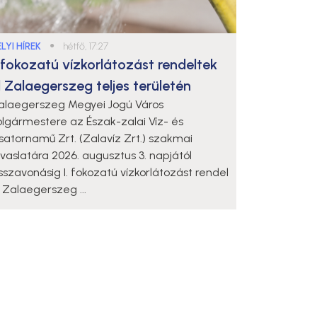
LYI HÍREK
●
hétfő, 17:27
. fokozatú vízkorlátozást rendeltek
l Zalaegerszeg teljes területén
alaegerszeg Megyei Jogú Város
olgármestere az Észak-zalai Víz- és
satornamű Zrt. (Zalavíz Zrt.) szakmai
avaslatára 2026. augusztus 3. napjától
isszavonásig I. fokozatú vízkorlátozást rendel
l Zalaegerszeg ...