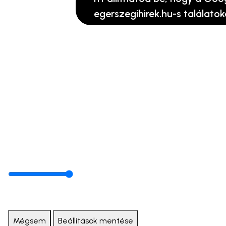
egerszegihirek.hu-s találatok
Mégsem
Beállítások mentése