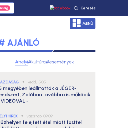
Keresés
MENÜ
# AJÁNLÓ
#helyi
#kultúra
#események
AZDASÁG
●
kedd, 15:05
5 megyében leállították a JÉGER-
endszert, Zalában továbbra is működik
 VIDEÓVAL -
ELYI HÍREK
●
vasárnap, 09:09
űzhelyen felejtett étel miatt füsttel