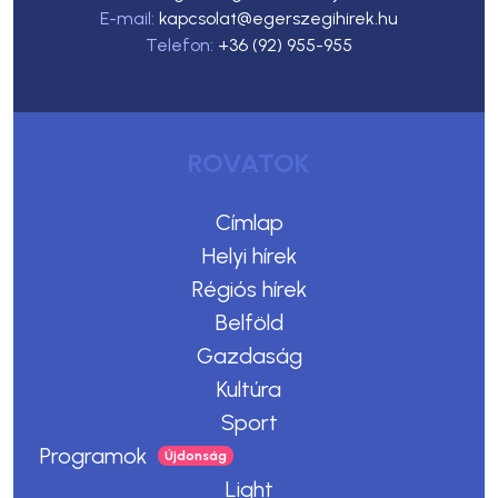
E-mail:
kapcsolat@egerszegihirek.hu
Telefon:
+36 (92) 955-955
ROVATOK
Címlap
Helyi hírek
Régiós hírek
Belföld
Gazdaság
Kultúra
Sport
Programok
Light