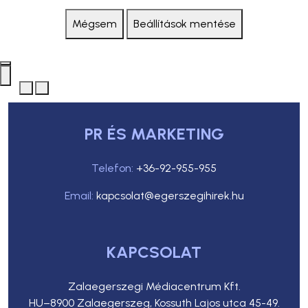
Mégsem
Beállítások mentése
PR ÉS MARKETING
Telefon:
+36-92-955-955
Email:
kapcsolat@egerszegihirek.hu
KAPCSOLAT
Zalaegerszegi Médiacentrum Kft.
HU–8900 Zalaegerszeg, Kossuth Lajos utca 45-49.