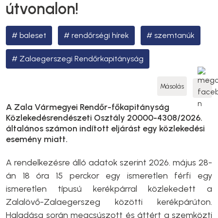
útvonalon!
baleset
rendőrségi hírek
szemtanúk
Zalaegerszegi Rendőrkapitányság
Másolás
A Zala Vármegyei Rendőr-főkapitányság
Közlekedésrendészeti Osztály 20000-4308/2026.
általános számon indított eljárást egy közlekedési
esemény miatt.
A rendelkezésre álló adatok szerint 2026. május 28-
án 18 óra 15 perckor egy ismeretlen férfi egy
ismeretlen típusú kerékpárral közlekedett a
Zalalövő-Zalaegerszeg közötti kerékpárúton.
Haladása során megcsúszott és áttért a szemközti