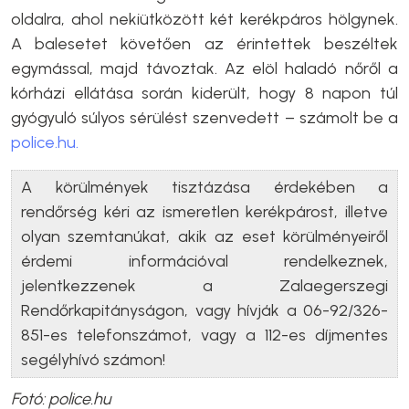
oldalra, ahol nekiütközött két kerékpáros hölgynek.
A balesetet követően az érintettek beszéltek
egymással, majd távoztak. Az elöl haladó nőről a
kórházi ellátása során kiderült, hogy 8 napon túl
gyógyuló súlyos sérülést szenvedett – számolt be a
police.hu.
A körülmények tisztázása érdekében a
rendőrség kéri az ismeretlen kerékpárost, illetve
olyan szemtanúkat, akik az eset körülményeiről
érdemi információval rendelkeznek,
jelentkezzenek a Zalaegerszegi
Rendőrkapitányságon, vagy hívják a 06-92/326-
851-es telefonszámot, vagy a 112-es díjmentes
segélyhívó számon!
Fotó: police.hu