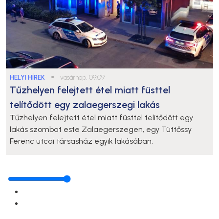
HELYI HÍREK
●
vasárnap, 09:09
Tűzhelyen felejtett étel miatt füsttel
telítődött egy zalaegerszegi lakás
Tűzhelyen felejtett étel miatt füsttel telítődött egy
lakás szombat este Zalaegerszegen, egy Tüttőssy
Ferenc utcai társasház egyik lakásában.