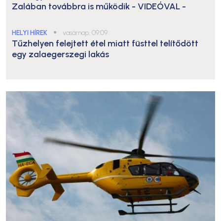
Zalában továbbra is működik
- VIDEÓVAL -
HELYI HÍREK
●
vasárnap, 09:09
Tűzhelyen felejtett étel miatt füsttel telítődött
egy zalaegerszegi lakás