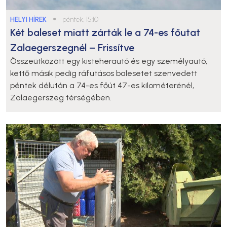
HELYI HÍREK
●
péntek, 15:10
Két baleset miatt zárták le a 74-es főutat
Zalaegerszegnél – Frissítve
Összeütközött egy kisteherautó és egy személyautó,
kettő másik pedig ráfutásos balesetet szenvedett
péntek délután a 74-es főút 47-es kilométerénél,
Zalaegerszeg térségében.