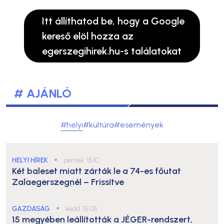
Itt állíthatod be, hogy a Google
kereső elöl hozza az
egerszegihirek.hu-s találatokat
# AJÁNLÓ
#helyi
#kultúra
#események
HELYI HÍREK
●
péntek, 15:10
Két baleset miatt zárták le a 74-es főutat
Zalaegerszegnél – Frissítve
GAZDASÁG
●
kedd, 15:05
15 megyében leállították a JÉGER-rendszert,