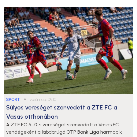
SPORT
●
vasárnap, 09:10
Súlyos vereséget szenvedett a ZTE FC a
Vasas otthonában
A ZTE FC 5–0-s vereséget szenvedett a Vasas FC
vendégeként a labdarúgó OTP Bank Liga harmadik