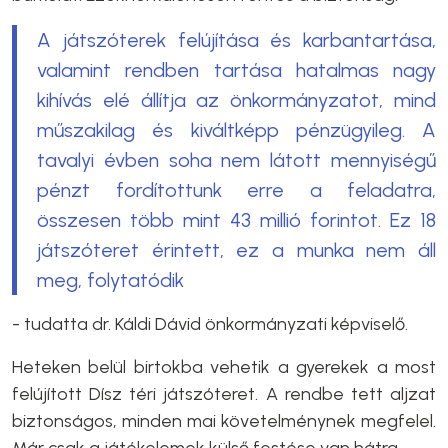
A játszóterek felújítása és karbantartása,
valamint rendben tartása hatalmas nagy
kihívás elé állítja az önkormányzatot, mind
műszakilag és kiváltképp pénzügyileg. A
tavalyi évben soha nem látott mennyiségű
pénzt fordítottunk erre a feladatra,
összesen több mint 43 millió forintot. Ez 18
játszóteret érintett, ez a munka nem áll
meg, folytatódik
- tudatta dr. Káldi Dávid önkormányzati képviselő.
Heteken belül birtokba vehetik a gyerekek a most
felújított Dísz téri játszóteret. A rendbe tett aljzat
biztonságos, minden mai követelménynek megfelel.
Már csak a játékelemek külső festése van hátra.