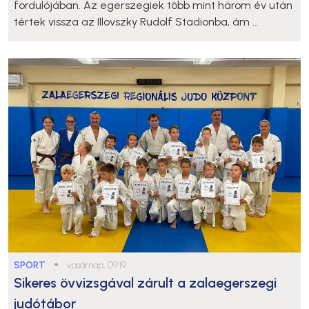
fordulójában. Az egerszegiek több mint három év után
tértek vissza az Illovszky Rudolf Stadionba, ám ...
SPORT
●
vasárnap, 09:19
Sikeres övvizsgával zárult a zalaegerszegi
judótábor