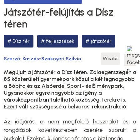
Játszótér-felújítás a Dísz
téren
Dísz tér
fejlesztések
játszótér
Szerző:
Kaszás-Szaknyéri Szilvia
Másolás
Megújult a játszótér a Dísz téren. Zalaegerszegen a
85 közterületi gyermekpark közül a két legnagyobb
a Bóbita és az Alsóerdei Sport- és Élménypark.
Ugyanakkor egyre nagyobb az igény a
városközpontban található közösségi terekre is.
Ezért vált szükségessé a belvárosi rekonstrukció.
Az időjárás, a nem megfelelő használat és a
rongálások következtében cserére szorult a
burkolat. Ezeknél különösen fontos a biztonság.