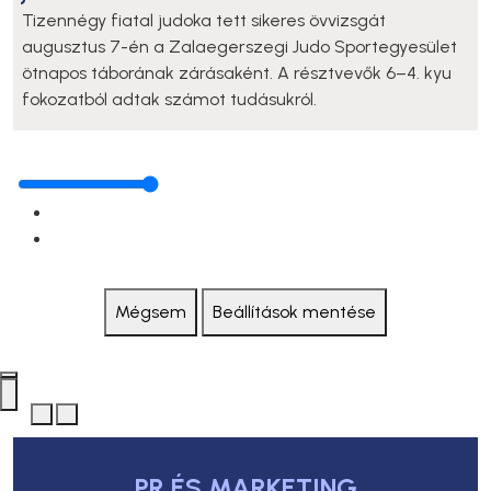
Tizennégy fiatal judoka tett sikeres övvizsgát
augusztus 7-én a Zalaegerszegi Judo Sportegyesület
ötnapos táborának zárásaként. A résztvevők 6–4. kyu
fokozatból adtak számot tudásukról.
Mégsem
Beállítások mentése
PR ÉS MARKETING