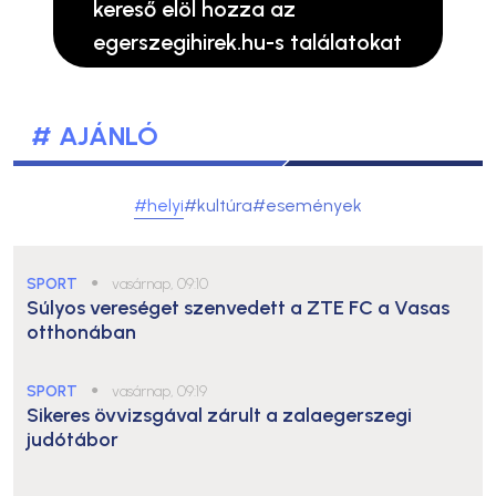
kereső elöl hozza az
egerszegihirek.hu-s találatokat
# AJÁNLÓ
#helyi
#kultúra
#események
SPORT
●
vasárnap, 09:10
Súlyos vereséget szenvedett a ZTE FC a Vasas
otthonában
SPORT
●
vasárnap, 09:19
Sikeres övvizsgával zárult a zalaegerszegi
judótábor