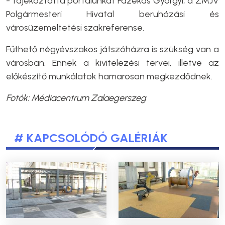
- tájékoztatta portálunkat Fazekas Györgyi, a ZMJV
Polgármesteri Hivatal beruházási és
városüzemeltetési szakreferense.
Fűthető négyévszakos játszóházra is szükség van a
városban. Ennek a kivitelezési tervei, illetve az
előkészítő munkálatok hamarosan megkezdődnek.
Fotók: Médiacentrum Zalaegerszeg
# KAPCSOLÓDÓ GALÉRIÁK