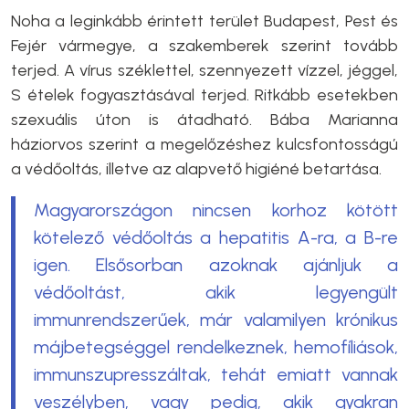
Noha a leginkább érintett terület Budapest, Pest és
Fejér vármegye, a szakemberek szerint tovább
terjed. A vírus széklettel, szennyezett vízzel, jéggel,
S ételek fogyasztásával terjed. Ritkább esetekben
szexuális úton is átadható. Bába Marianna
háziorvos szerint a megelőzéshez kulcsfontosságú
a védőoltás, illetve az alapvető higiéné betartása.
Magyarországon nincsen korhoz kötött
kötelező védőoltás a hepatitis A-ra, a B-re
igen. Elsősorban azoknak ajánljuk a
védőoltást, akik legyengült
immunrendszerűek, már valamilyen krónikus
májbetegséggel rendelkeznek, hemofíliások,
immunszupresszáltak, tehát emiatt vannak
veszélyben, vagy pedig, akik gyakran