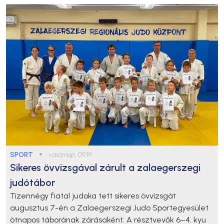
SPORT
●
vasárnap, 09:19
Sikeres övvizsgával zárult a zalaegerszegi
judótábor
Tizennégy fiatal judoka tett sikeres övvizsgát
augusztus 7-én a Zalaegerszegi Judo Sportegyesület
ötnapos táborának zárásaként. A résztvevők 6–4. kyu