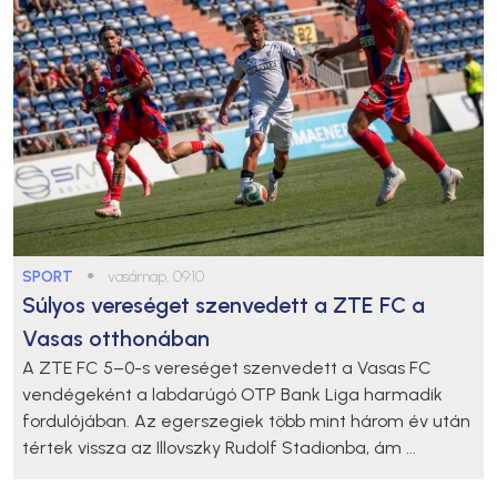
SPORT
●
vasárnap, 09:10
Súlyos vereséget szenvedett a ZTE FC a
Vasas otthonában
A ZTE FC 5–0-s vereséget szenvedett a Vasas FC
vendégeként a labdarúgó OTP Bank Liga harmadik
fordulójában. Az egerszegiek több mint három év után
tértek vissza az Illovszky Rudolf Stadionba, ám ...