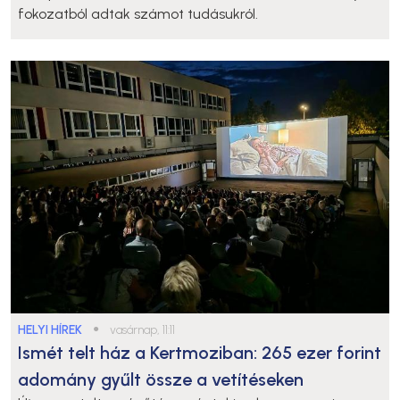
fokozatból adtak számot tudásukról.
HELYI HÍREK
●
vasárnap, 11:11
Ismét telt ház a Kertmoziban: 265 ezer forint
adomány gyűlt össze a vetítéseken