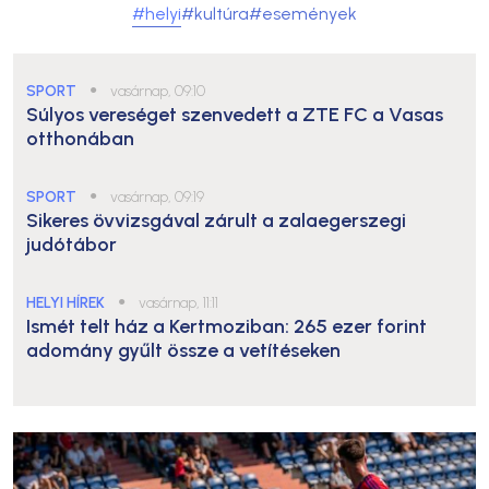
#helyi
#kultúra
#események
SPORT
●
vasárnap, 09:10
Súlyos vereséget szenvedett a ZTE FC a Vasas
otthonában
SPORT
●
vasárnap, 09:19
Sikeres övvizsgával zárult a zalaegerszegi
judótábor
HELYI HÍREK
●
vasárnap, 11:11
Ismét telt ház a Kertmoziban: 265 ezer forint
adomány gyűlt össze a vetítéseken