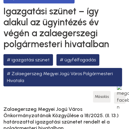
Igazgatási szünet – így
alakul az ügyintézés év
végén a zalaegerszegi
polgármesteri hivatalban
igazgatási szünet
ügyfélfogadás
Zalaegerszeg Megyei Jogú Város Polgármesteri
Hivatala
Másolás
Zalaegerszeg Megyei Jogú Város
Önkormányzatának Közgyűlése a 18/2025. (II. 13.)
határozattal igazgatási szünetet rendelt el a
polgármesteri hivatalban.