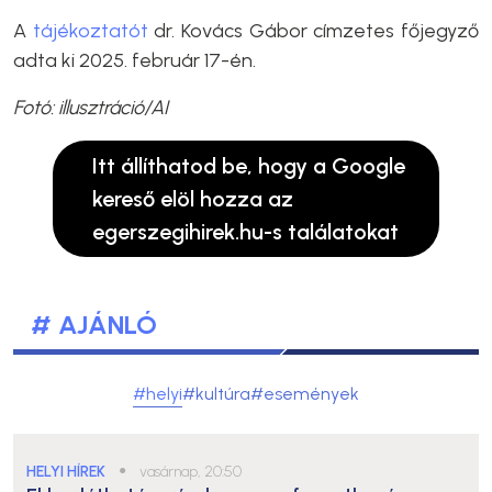
A
tájékoztatót
dr. Kovács Gábor címzetes főjegyző
adta ki 2025. február 17-én.
Fotó: illusztráció/AI
Itt állíthatod be, hogy a Google
kereső elöl hozza az
egerszegihirek.hu-s találatokat
# AJÁNLÓ
#helyi
#kultúra
#események
HELYI HÍREK
●
vasárnap, 20:50