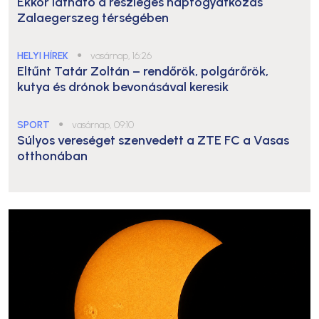
Ekkor látható a részleges napfogyatkozás
Zalaegerszeg térségében
HELYI HÍREK
●
vasárnap, 16:26
Eltűnt Tatár Zoltán – rendőrök, polgárőrök,
kutya és drónok bevonásával keresik
SPORT
●
vasárnap, 09:10
Súlyos vereséget szenvedett a ZTE FC a Vasas
otthonában