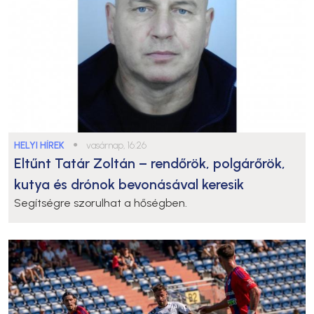
HELYI HÍREK
●
vasárnap, 16:26
Eltűnt Tatár Zoltán – rendőrök, polgárőrök,
kutya és drónok bevonásával keresik
Segítségre szorulhat a hőségben.