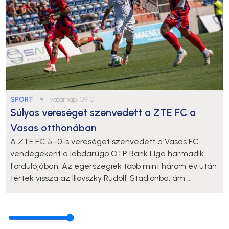
SPORT
●
vasárnap, 09:10
Súlyos vereséget szenvedett a ZTE FC a
Vasas otthonában
A ZTE FC 5–0-s vereséget szenvedett a Vasas FC
vendégeként a labdarúgó OTP Bank Liga harmadik
fordulójában. Az egerszegiek több mint három év után
tértek vissza az Illovszky Rudolf Stadionba, ám ...