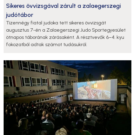
Sikeres övvizsgával zárult a zalaegerszegi
judótábor
Tizennégy fiatal judoka tett sikeres övvizsgát
augusztus 7-én a Zalaegerszegi Judo Sportegyesület
ötnapos táborának zárásaként. A résztvevők 6–4. kyu
fokozatból adtak számot tudásukról.