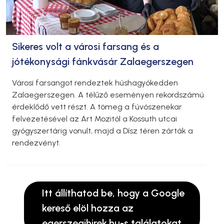
Sikeres volt a városi farsang és a
jótékonysági fánkvásár Zalaegerszegen
Városi farsangot rendeztek húshagyókedden
Zalaegerszegen. A télűző eseményen rekordszámú
érdeklődő vett részt. A tömeg a fúvószenekar
felvezetésével az Art Mozitól a Kossuth utcai
gyógyszertárig vonult, majd a Dísz téren zárták a
rendezvényt.
Itt állíthatod be, hogy a Google
kereső elöl hozza az
egerszegihirek.hu-s találatokat