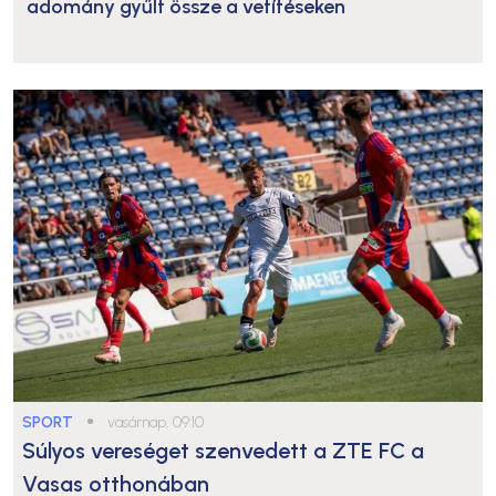
adomány gyűlt össze a vetítéseken
SPORT
●
vasárnap, 09:10
Súlyos vereséget szenvedett a ZTE FC a
Vasas otthonában