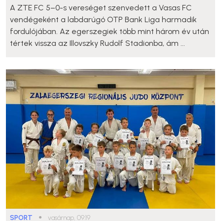
A ZTE FC 5–0-s vereséget szenvedett a Vasas FC
vendégeként a labdarúgó OTP Bank Liga harmadik
fordulójában. Az egerszegiek több mint három év után
tértek vissza az Illovszky Rudolf Stadionba, ám ...
SPORT
●
vasárnap, 09:19