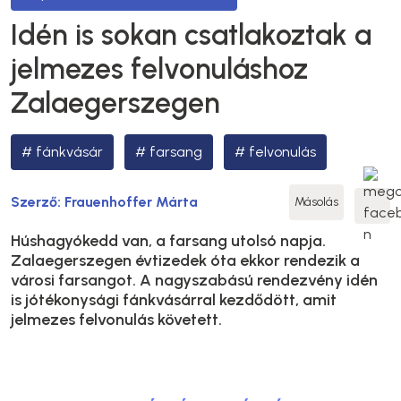
Idén is sokan csatlakoztak a
jelmezes felvonuláshoz
Zalaegerszegen
fánkvásár
farsang
felvonulás
Szerző:
Frauenhoffer Márta
Másolás
Húshagyókedd van, a farsang utolsó napja.
Zalaegerszegen évtizedek óta ekkor rendezik a
városi farsangot. A nagyszabású rendezvény idén
is jótékonysági fánkvásárral kezdődött, amit
jelmezes felvonulás követett.