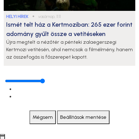
HELYI HÍREK
●
vasárnap, 11:11
Ismét telt ház a Kertmoziban: 265 ezer forint
adomány gyűlt össze a vetítéseken
Újra megtelt a nézőtér a pénteki zalaegerszegi
Kertmozi vetítésén, ahol nemcsak a filmélmény, hanem
az összefogás is főszerepet kapott.
Mégsem
Beállítások mentése