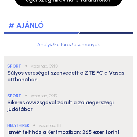
# AJÁNLÓ
#helyi
#kultúra
#események
SPORT
●
vasárnap, 09:10
Súlyos vereséget szenvedett a ZTE FC a Vasas
otthonában
SPORT
●
vasárnap, 09:19
Sikeres övvizsgával zárult a zalaegerszegi
judótábor
HELYI HÍREK
●
vasárnap, 11:11
Ismét telt ház a Kertmoziban: 265 ezer forint