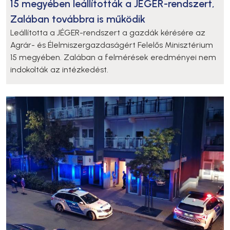
15 megyében leállították a JÉGER-rendszert,
Zalában továbbra is működik
Leállította a JÉGER-rendszert a gazdák kérésére az
Agrár- és Élelmiszergazdaságért Felelős Minisztérium
15 megyében. Zalában a felmérések eredményei nem
indokolták az intézkedést.