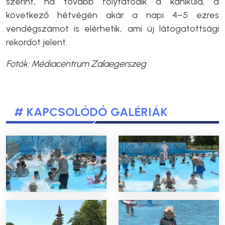
szerint, ha tovább folytatódik a kánikula, a
következő hétvégén akár a napi 4–5 ezres
vendégszámot is elérhetik, ami új látogatottsági
rekordot jelent.
Fotók:
Médiacentrum Zalaegerszeg
# KAPCSOLÓDÓ GALÉRIÁK