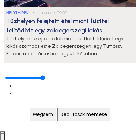
HELYI HÍREK
●
vasárnap, 09:09
Tűzhelyen felejtett étel miatt füsttel
telítődött egy zalaegerszegi lakás
Tűzhelyen felejtett étel miatt füsttel telítődött egy
lakás szombat este Zalaegerszegen, egy Tüttőssy
Ferenc utcai társasház egyik lakásában.
Mégsem
Beállítások mentése