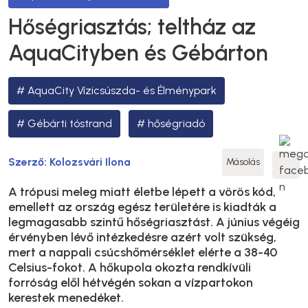
Hőségriasztás; teltház az
AquaCityben és Gébárton
AquaCity Vízicsúszda- és Élménypark
Gébárti tóstrand
hőségriadó
Szerző:
Kolozsvári Ilona
Másolás
A trópusi meleg miatt életbe lépett a vörös kód,
emellett az ország egész területére is kiadták a
legmagasabb szintű hőségriasztást. A június végéig
érvényben lévő intézkedésre azért volt szükség,
mert a nappali csúcshőmérséklet elérte a 38-40
Celsius-fokot. A hőkupola okozta rendkívüli
forróság elől hétvégén sokan a vízpartokon
kerestek menedéket.