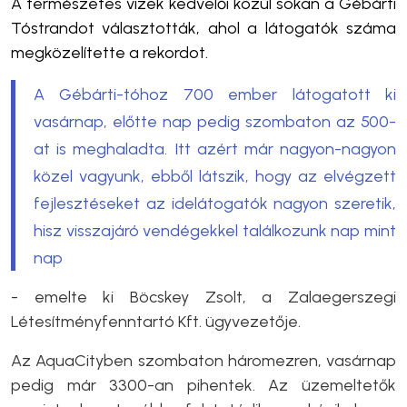
A természetes vizek kedvelői közül sokan a Gébárti
Tóstrandot választották, ahol a látogatók száma
megközelítette a rekordot.
A Gébárti-tóhoz 700 ember látogatott ki
vasárnap, előtte nap pedig szombaton az 500-
at is meghaladta. Itt azért már nagyon-nagyon
közel vagyunk, ebből látszik, hogy az elvégzett
fejlesztéseket az idelátogatók nagyon szeretik,
hisz visszajáró vendégekkel találkozunk nap mint
nap
- emelte ki Böcskey Zsolt, a Zalaegerszegi
Létesítményfenntartó Kft. ügyvezetője.
Az AquaCityben szombaton háromezren, vasárnap
pedig már 3300-an pihentek. Az üzemeltetők