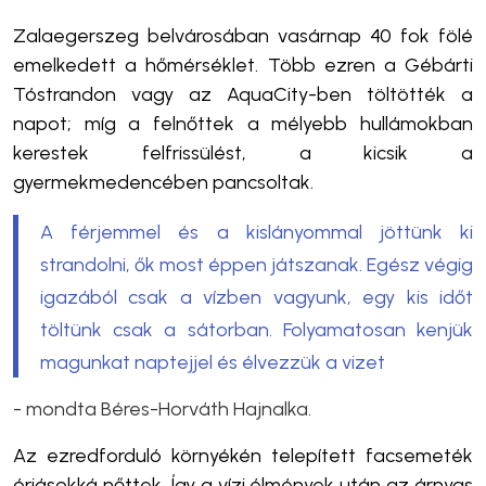
Zalaegerszeg belvárosában vasárnap 40 fok fölé
emelkedett a hőmérséklet. Több ezren a Gébárti
Tóstrandon vagy az AquaCity-ben töltötték a
napot; míg a felnőttek a mélyebb hullámokban
kerestek felfrissülést, a kicsik a
gyermekmedencében pancsoltak.
A férjemmel és a kislányommal jöttünk ki
strandolni, ők most éppen játszanak. Egész végig
igazából csak a vízben vagyunk, egy kis időt
töltünk csak a sátorban. Folyamatosan kenjük
magunkat naptejjel és élvezzük a vizet
- mondta Béres-Horváth Hajnalka.
Az ezredforduló környékén telepített facsemeték
óriásokká nőttek. Így a vízi élmények után az árnyas