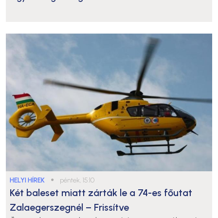
HELYI HÍREK
●
péntek, 15:10
Két baleset miatt zárták le a 74-es főutat
Zalaegerszegnél – Frissítve