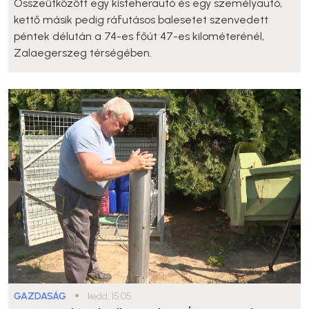
Összeütközött egy kisteherautó és egy személyautó,
kettő másik pedig ráfutásos balesetet szenvedett
péntek délután a 74-es főút 47-es kilométerénél,
Zalaegerszeg térségében.
GAZDASÁG
●
kedd, 15:05