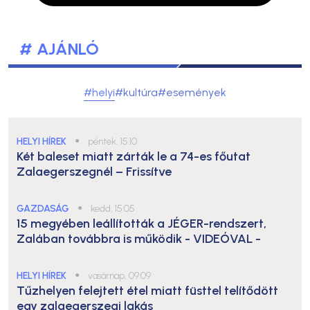
# AJÁNLÓ
#helyi
#kultúra
#események
HELYI HÍREK
●
péntek, 15:10
Két baleset miatt zárták le a 74-es főutat
Zalaegerszegnél – Frissítve
GAZDASÁG
●
kedd, 15:05
15 megyében leállították a JÉGER-rendszert,
Zalában továbbra is működik
- VIDEÓVAL -
HELYI HÍREK
●
vasárnap, 09:09
Tűzhelyen felejtett étel miatt füsttel telítődött
egy zalaegerszegi lakás