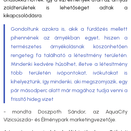
zöldterületek is lehetőséget adtak a
kikapcsolódásra.
Gondoltunk azokra is, akik a fürdőzés mellett
pihennének az árnyékban egyet, hiszen a
természetes árnyékolásnak köszönhetően
rengeteg fa található a létesítmény területén.
Mindenki kedvére hűsölhet, illetve a létesítmény
több területén ivópontokat, ivókutakat is
kihelyeztünk, így mindenki, aki megszomjazik, egy
pár másodperc alatt már magához tudja venni a
frissítő hideg vizet
- mondta Doszpoth Sándor, az AquaCity
Vízicsúszda- és Élménypark marketingvezetője.