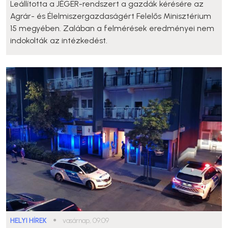
Leállította a JÉGER-rendszert a gazdák kérésére az
Agrár- és Élelmiszergazdaságért Felelős Minisztérium
15 megyében. Zalában a felmérések eredményei nem
indokolták az intézkedést.
HELYI HÍREK
●
vasárnap, 09:09