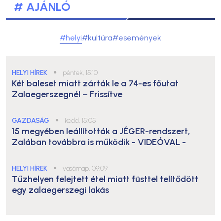
# AJÁNLÓ
#helyi
#kultúra
#események
HELYI HÍREK
●
péntek, 15:10
Két baleset miatt zárták le a 74-es főutat
Zalaegerszegnél – Frissítve
GAZDASÁG
●
kedd, 15:05
15 megyében leállították a JÉGER-rendszert,
Zalában továbbra is működik
- VIDEÓVAL -
HELYI HÍREK
●
vasárnap, 09:09
Tűzhelyen felejtett étel miatt füsttel telítődött
egy zalaegerszegi lakás