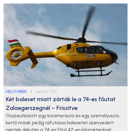
HELYI HÍREK
●
péntek, 15:10
Két baleset miatt zárták le a 74-es főutat
Zalaegerszegnél – Frissítve
Összeütközött egy kisteherautó és egy személyautó,
kettő másik pedig ráfutásos balesetet szenvedett
péntek délután a 74-es főút 47-es kilométerénél,