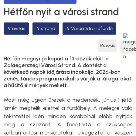
Hétfőn nyit a városi strand
nyitás
strand
Városi Strandfürdő
Másolás
Hétfőn megnyitja kapuit a fürdőzők előtt a
Zalaegerszegi Városi Strand. A döntést a
következő napok időjárása indokolja. 2026-ban
zenés, táncos programokkal is várják a látogatókat
a hűsítő élmények mellett.
Most még ugyan üresek a medencék, június 1-jétől
ismét megtelik élettel a fürdőhely. A melegre való
tekintettel idén minden korábbinál előbb nyitják
meg a szezont. A fenntartó a szükséges
karbantartási munkálatokat elvégeztette, készen