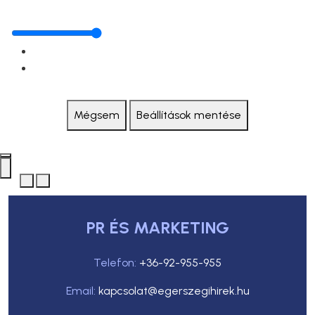
Mégsem
Beállítások mentése
PR ÉS MARKETING
Telefon:
+36-92-955-955
Email:
kapcsolat@egerszegihirek.hu