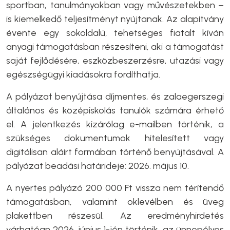
sportban, tanulmányokban vagy művészetekben –
is kiemelkedő teljesítményt nyújtanak. Az alapítvány
évente egy sokoldalú, tehetséges fiatalt kíván
anyagi támogatásban részesíteni, aki a támogatást
saját fejlődésére, eszközbeszerzésre, utazási vagy
egészségügyi kiadásokra fordíthatja.
A pályázat benyújtása díjmentes, és zalaegerszegi
általános és középiskolás tanulók számára érhető
el. A jelentkezés kizárólag e-mailben történik, a
szükséges dokumentumok hitelesített vagy
digitálisan aláírt formában történő benyújtásával. A
pályázat beadási határideje: 2026. május 10.
A nyertes pályázó 200 000 Ft vissza nem térítendő
támogatásban, valamint oklevélben és üveg
plakettben részesül. Az eredményhirdetés
várhatóan 2026. június 1-jén történik, az ünnepélyes