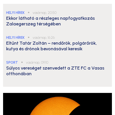
HELYI HÍREK
●
vasárnap, 20:50
Ekkor látható a részleges napfogyatkozás
Zalaegerszeg térségében
HELYI HÍREK
●
vasárnap, 16:26
Eltűnt Tatár Zoltán – rendőrök, polgárőrök,
kutya és drónok bevonásával keresik
SPORT
●
vasárnap, 09:10
Súlyos vereséget szenvedett a ZTE FC a Vasas
otthonában