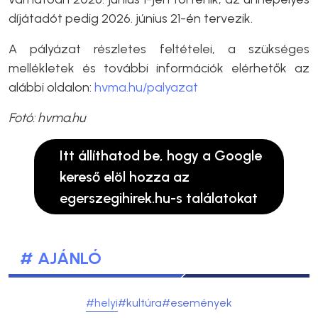
díjátadót pedig 2026. június 21-én tervezik.
A pályázat részletes feltételei, a szükséges
mellékletek és további információk elérhetők az
alábbi oldalon:
hvma.hu/palyazat
Fotó: hvma.hu
Itt állíthatod be, hogy a Google
kereső elöl hozza az
egerszegihirek.hu-s találatokat
# AJÁNLÓ
#helyi
#kultúra
#események