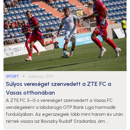
SPORT
●
vasárnap, 09:10
Súlyos vereséget szenvedett a ZTE FC a
Vasas otthonában
A ZTE FC 5–0-s vereséget szenvedett a Vasas FC
vendégeként a labdarúgó OTP Bank Liga harmadik
fordulójában. Az egerszegiek több mint három év után
tértek vissza az Illovszky Rudolf Stadionba, ám ...