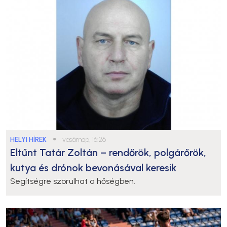
HELYI HÍREK
●
vasárnap, 16:26
Eltűnt Tatár Zoltán – rendőrök, polgárőrök,
kutya és drónok bevonásával keresik
Segítségre szorulhat a hőségben.