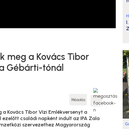
t
H
I
Z
k meg a Kovács Tibor
a Gébárti-tónál
Másolás
a Kovács Tibor Vízi Emlékversenyt a
 ezelőtt családi napként indult az IPA Zala
G
emzetközi szervezethez Magyarország