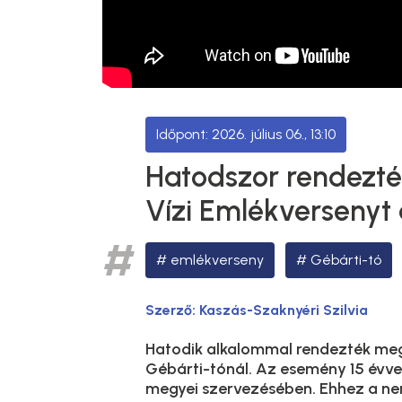
2026. július 06., 13:10
Hatodszor rendezté
Vízi Emlékversenyt 
emlékverseny
Gébárti-tó
Szerző:
Kaszás-Szaknyéri Szilvia
Hatodik alkalommal rendezték meg 
Gébárti-tónál. Az esemény 15 évvel
megyei szervezésében. Ehhez a n