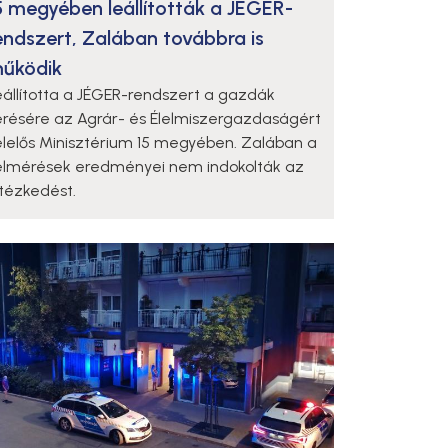
5 megyében leállították a JÉGER-
endszert, Zalában továbbra is
űködik
eállította a JÉGER-rendszert a gazdák
érésére az Agrár- és Élelmiszergazdaságért
elelős Minisztérium 15 megyében. Zalában a
elmérések eredményei nem indokolták az
ntézkedést.