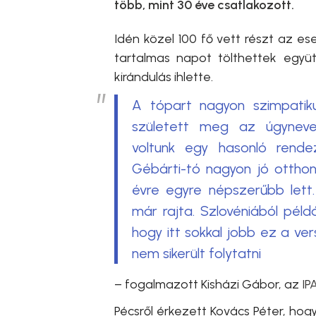
több, mint 30 éve csatlakozott.
Idén közel 100 fő vett részt az e
tartalmas napot tölthettek együtt
kirándulás ihlette.
A tópart nagyon szimpatikus
született meg az úgynevez
voltunk egy hasonló rende
Gébárti-tó nagyon jó ottho
évre egyre népszerűbb lett.
már rajta. Szlovéniából péld
hogy itt sokkal jobb ez a ver
nem sikerült folytatni
– fogalmazott
Kisházi Gábor, az
IP
Pécsről érkezett Kovács Péter, ho