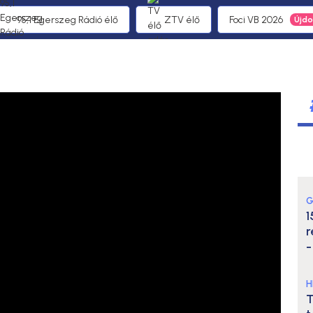
95,1 Egerszeg Rádió élő
ZTV élő
Foci VB 2026
G
1
r
-
H
T