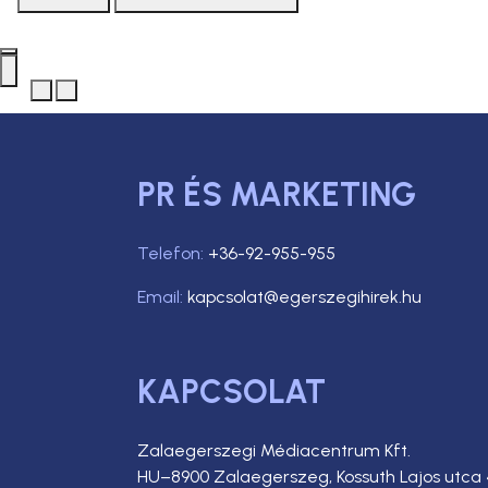
PR ÉS MARKETING
Telefon:
+36-92-955-955
Email:
kapcsolat@egerszegihirek.hu
KAPCSOLAT
Zalaegerszegi Médiacentrum Kft.
HU–8900 Zalaegerszeg, Kossuth Lajos utca 