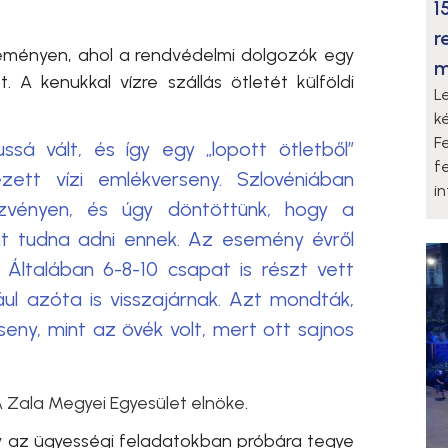
1
r
seményen, ahol a
rendvédelmi dolgozók
egy
m
. A kenukkal vízre szállás ötletét külföldi
L
k
F
sá vált, és így egy „lopott ötletből”
f
ett vízi emlékverseny. Szlovéniában
i
zvényen, és úgy döntöttünk, hogy a
nt tudna adni ennek. Az esemény évről
 Általában 6-8-10 csapat is részt vett
ául azóta is visszajárnak. Azt mondták,
seny, mint az övék volt, mert ott sajnos
A Zala Megyei Egyesület elnöke.
gy az ügyességi feladatokban próbára tegye