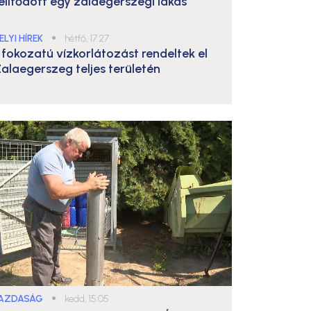
elítődött egy zalaegerszegi lakás
ELYI HÍREK
●
hétfő, 17:27
. fokozatú vízkorlátozást rendeltek el
alaegerszeg teljes területén
AZDASÁG
●
kedd, 15:05