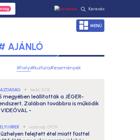
Keresés
MENÜ
# AJÁNLÓ
#helyi
#kultúra
#események
AZDASÁG
●
kedd, 15:05
5 megyében leállították a JÉGER-
endszert, Zalában továbbra is működik
 VIDEÓVAL -
ELYI HÍREK
●
vasárnap, 09:09
űzhelyen felejtett étel miatt füsttel