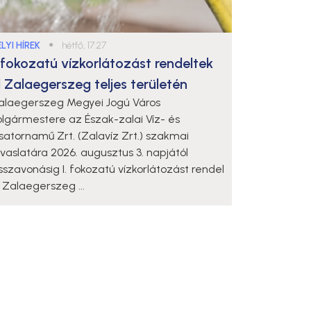
LYI HÍREK
●
hétfő, 17:27
. fokozatú vízkorlátozást rendeltek
l Zalaegerszeg teljes területén
alaegerszeg Megyei Jogú Város
olgármestere az Észak-zalai Víz- és
satornamű Zrt. (Zalavíz Zrt.) szakmai
avaslatára 2026. augusztus 3. napjától
isszavonásig I. fokozatú vízkorlátozást rendel
l Zalaegerszeg ...