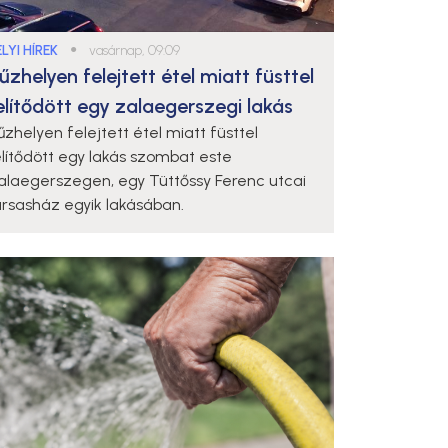
LYI HÍREK
●
vasárnap, 09:09
űzhelyen felejtett étel miatt füsttel
elítődött egy zalaegerszegi lakás
űzhelyen felejtett étel miatt füsttel
elítődött egy lakás szombat este
alaegerszegen, egy Tüttőssy Ferenc utcai
ársasház egyik lakásában.