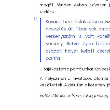
magát. Minden évben szívesen jön
emléket.
Kovács Tibor halála után a v
nevezték át. Tibor sok embe
versenyszám is volt: kötél
verseny, illetve olyan fel
csapat, helyet kellett cseré
partra
– tájékoztatta portálunkat
Kovács 
A helyszínen a hivatásos állomány
készítettek. A délután a kötetlen, j
Fotók: Médiacentrum Zalaegerszeg