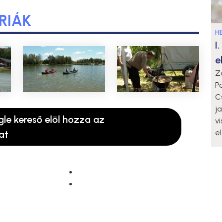
RIÁK
HE
I
e
Z
P
C
j
gle kereső elöl hozza az
v
e
at