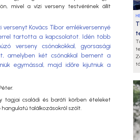
, mivel a vízi verseny testvérének állít
HE
T
ízi versenyt Kovács Tibor emlékversennyé
t
rrel tartotta a kapcsolatot. Idén több
T
húzó verseny csónakokkal, gyorsasági
t
adat, amelyben két csónakkal bement a
Z
lniük egymással, majd időre kijutniuk a
t
Péter.
 tagjai családi és baráti körben ételeket
ó hangulatú találkozásokról szólt.