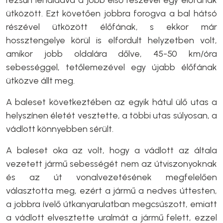
rézsűn lehaladva a jobb első részével egy élőfának
ütközött. Ezt követően jobbra forogva a bal hátsó
részével ütközött élőfának, s ekkor már
hossztengelye körül is elfordult helyzetben volt,
amikor jobb oldalára dőlve, 45-50 km/óra
sebességgel, tetőlemezével egy újabb élőfának
ütközve állt meg.
A baleset következtében az egyik hátul ülő utas a
helyszínen életét vesztette, a többi utas súlyosan, a
vádlott könnyebben sérült.
A baleset oka az volt, hogy a vádlott az általa
vezetett jármű sebességét nem az útviszonyoknak
és az út vonalvezetésének megfelelően
választotta meg, ezért a jármű a nedves úttesten,
a jobbra ívelő útkanyarulatban megcsúszott, emiatt
a vádlott elvesztette uralmát a jármű felett, ezzel