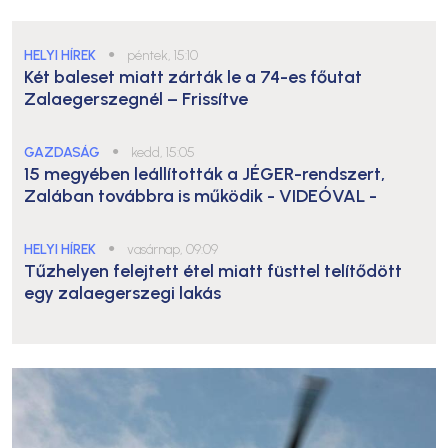
HELYI HÍREK
●
péntek, 15:10
Két baleset miatt zárták le a 74-es főutat
Zalaegerszegnél – Frissítve
GAZDASÁG
●
kedd, 15:05
15 megyében leállították a JÉGER-rendszert,
Zalában továbbra is működik
- VIDEÓVAL -
HELYI HÍREK
●
vasárnap, 09:09
Tűzhelyen felejtett étel miatt füsttel telítődött
egy zalaegerszegi lakás