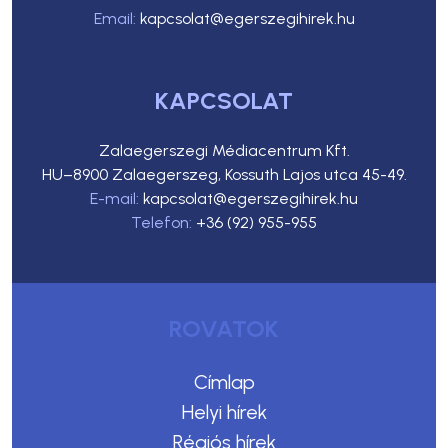
Email:
kapcsolat@egerszegihirek.hu
KAPCSOLAT
Zalaegerszegi Médiacentrum Kft.
HU–8900 Zalaegerszeg, Kossuth Lajos utca 45-49.
E-mail:
kapcsolat@egerszegihirek.hu
Telefon:
+36 (92) 955-955
ROVATOK
Címlap
Helyi hírek
Régiós hírek