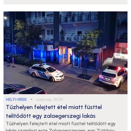
HELYI HÍREK
●
vasárnap, 09:09
Tűzhelyen felejtett étel miatt füsttel
telítődött egy zalaegerszegi lakás
Tűzhelyen felejtett étel miatt füsttel telítődött egy
lakás szombat este Zalaegerszegen, egy Tüttőssy