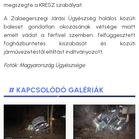
megszegte a KRESZ szabályait.
A Zalaegerszegi Járási Ügyészség halálos közúti
baleset gondatlan okozásának vétsége miatt
emelt vádat a férfivel szemben, felfüggesztett
fogházbüntetés kiszabását és közúti
járművezetéstől eltiltást indítványozott.
Fotók: Magyarország Ügyészsége
# KAPCSOLÓDÓ GALÉRIÁK