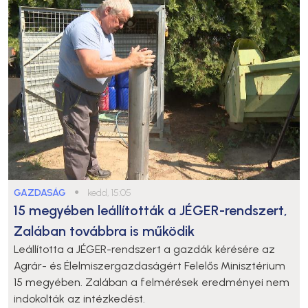
GAZDASÁG
●
kedd, 15:05
15 megyében leállították a JÉGER-rendszert,
Zalában továbbra is működik
Leállította a JÉGER-rendszert a gazdák kérésére az
Agrár- és Élelmiszergazdaságért Felelős Minisztérium
15 megyében. Zalában a felmérések eredményei nem
indokolták az intézkedést.