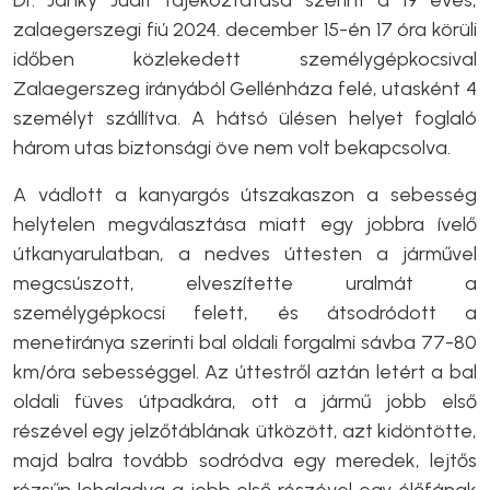
Dr. Jánky Judit tájékoztatása szerint a 19 éves,
zalaegerszegi fiú 2024. december 15-én 17 óra körüli
időben közlekedett személygépkocsival
Zalaegerszeg irányából Gellénháza felé, utasként 4
személyt szállítva. A hátsó ülésen helyet foglaló
három utas biztonsági öve nem volt bekapcsolva.
A vádlott a kanyargós útszakaszon a sebesség
helytelen megválasztása miatt egy jobbra ívelő
útkanyarulatban, a nedves úttesten a járművel
megcsúszott, elveszítette uralmát a
személygépkocsi felett, és átsodródott a
menetiránya szerinti bal oldali forgalmi sávba 77-80
km/óra sebességgel. Az úttestről aztán letért a bal
oldali füves útpadkára, ott a jármű jobb első
részével egy jelzőtáblának ütközött, azt kidöntötte,
majd balra tovább sodródva egy meredek, lejtős