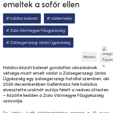
emeltek a sofőr ellen
halálos baleset
vádemelés
Zala Vármegyei Főügyészség
Zalaegerszegi Járási Ügyészség
Másolás
Halálos közúti baleset gondatlan okozásának
vétsége miatt emelt vádat a Zalaegerszegi Járási
Ügyészség egy zalaegerszegi fiatallal szemben, aki
2024 decemberében Gellénháza felé haladva
elvesztette uralmát autója felett a nedves úttesten
– közölte kedden a Zala Vármegyei Főügyészség
szóvivője.