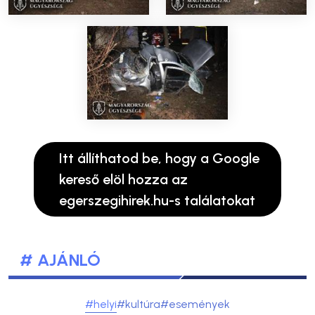
Itt állíthatod be, hogy a Google
kereső elöl hozza az
egerszegihirek.hu-s találatokat
# AJÁNLÓ
#helyi
#kultúra
#események