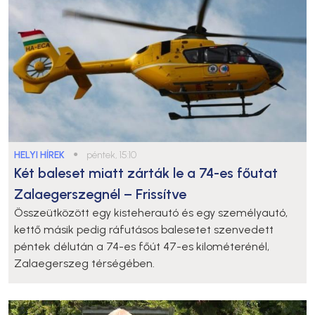
HELYI HÍREK
●
péntek, 15:10
Két baleset miatt zárták le a 74-es főutat
Zalaegerszegnél – Frissítve
Összeütközött egy kisteherautó és egy személyautó,
kettő másik pedig ráfutásos balesetet szenvedett
péntek délután a 74-es főút 47-es kilométerénél,
Zalaegerszeg térségében.