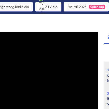
 Egerszeg Rádió élő
ZTV élő
Foci VB 2026
H
K
f
G
1
r