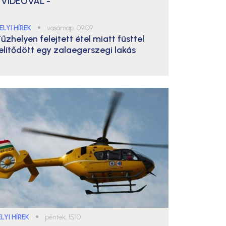
 VIDEÓVAL -
ELYI HÍREK
●
vasárnap, 09:09
űzhelyen felejtett étel miatt füsttel
elítődött egy zalaegerszegi lakás
LYI HÍREK
●
péntek, 15:10