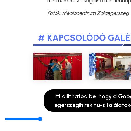
minimum 5 éve segítik a mindennap
Fotók: Médiacentrum Zalaegerszeg
# KAPCSOLÓDÓ GALÉ
Itt állíthatod be, hogy a Goo
egerszegihirek.hu-s találatok