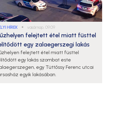
LYI HÍREK
●
vasárnap, 09:09
űzhelyen felejtett étel miatt füsttel
elítődött egy zalaegerszegi lakás
űzhelyen felejtett étel miatt füsttel
elítődött egy lakás szombat este
alaegerszegen, egy Tüttőssy Ferenc utcai
ársasház egyik lakásában.