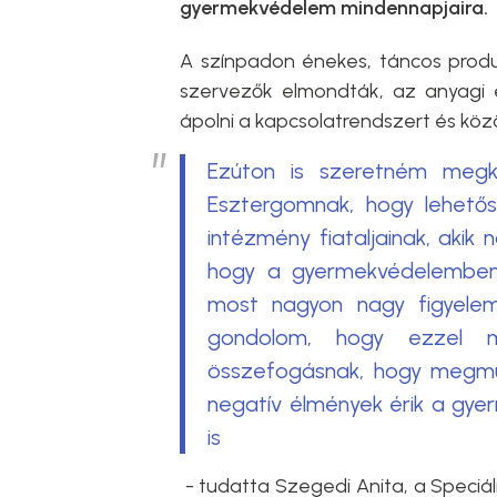
gyermekvédelem mindennapjaira.
A színpadon énekes, táncos produ
szervezők elmondták, az anyagi és
ápolni a kapcsolatrendszert és köz
Ezúton is szeretném meg
Esztergomnak, hogy lehetősé
intézmény fiataljainak, akik
hogy a gyermekvédelemben
most nagyon nagy figyele
gondolom, hogy ezzel m
összefogásnak, hogy megmu
negatív élmények érik a gye
is
- tudatta Szegedi Anita, a Speciál