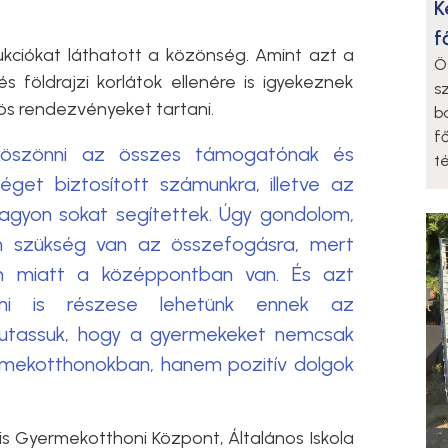
K
f
kciókat láthatott a közönség. Amint azt a
Ö
 földrajzi korlátok ellenére is igyekeznek
s
ös rendezvényeket tartani.
b
f
köszönni az összes támogatónak és
t
get biztosított számunkra, illetve az
 nagyon sokat segítettek. Úgy gondolom,
 szükség van az összefogásra, mert
m miatt a középpontban van. És azt
i is részese lehetünk ennek az
tassuk, hogy a gyermekeket nemcsak
rmekotthonokban, hanem pozitív dolgok
is Gyermekotthoni Központ, Általános Iskola