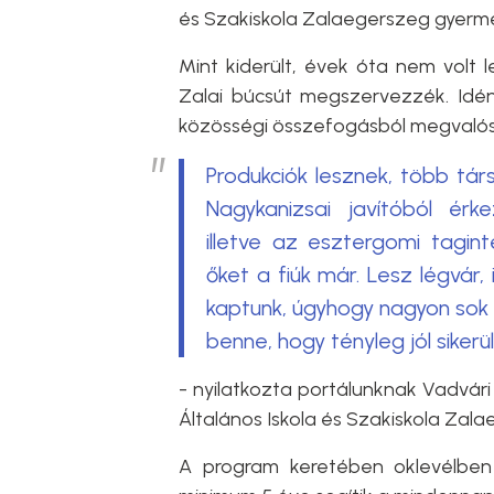
és Szakiskola Zalaegerszeg gyerme
Mint kiderült, évek óta nem volt
Zalai búcsút megszervezzék. Idén
közösségi összefogásból megvalós
Produkciók lesznek, több tár
Nagykanizsai javítóból érk
illetve az esztergomi tagin
őket a fiúk már. Lesz légvár, 
kaptunk, úgyhogy nagyon sok
benne, hogy tényleg jól sikerü
- nyilatkozta portálunknak Vadvár
Általános Iskola és Szakiskola Za
A program keretében oklevélben 