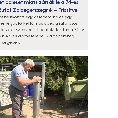
ét baleset miatt zárták le a 74-es
őutat Zalaegerszegnél – Frissítve
sszeütközött egy kisteherautó és egy
zemélyautó, kettő másik pedig ráfutásos
alesetet szenvedett péntek délután a 74-es
őút 47-es kilométerénél, Zalaegerszeg
érségében.