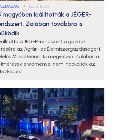
AZDASÁG
●
kedd, 15:05
5 megyében leállították a JÉGER-
endszert, Zalában továbbra is
űködik
eállította a JÉGER-rendszert a gazdák
érésére az Agrár- és Élelmiszergazdaságért
elelős Minisztérium 15 megyében. Zalában a
elmérések eredményei nem indokolták az
ntézkedést.