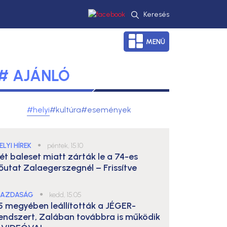
Keresés
MENÜ
# AJÁNLÓ
#helyi
#kultúra
#események
ELYI HÍREK
●
péntek, 15:10
ét baleset miatt zárták le a 74-es
őutat Zalaegerszegnél – Frissítve
AZDASÁG
●
kedd, 15:05
5 megyében leállították a JÉGER-
endszert, Zalában továbbra is működik