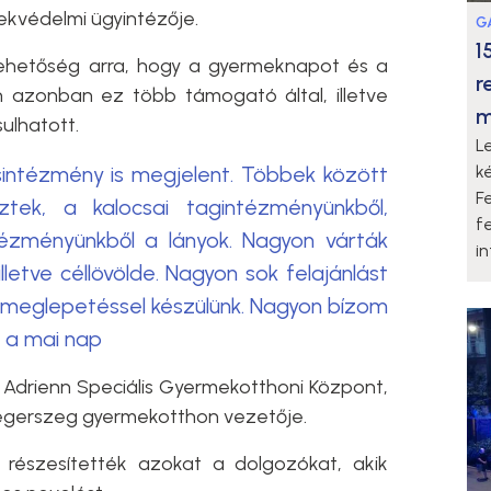
kvédelmi ügyintézője.
G
1
 lehetőség arra, hogy a gyermeknapot és a
r
 azonban ez több támogató által, illetve
m
ulhatott.
L
sintézmény is megjelent. Többek között
k
F
eztek, a kalocsai tagintézményünkből,
f
tézményünkből a lányok. Nagyon várták
i
illetve céllövölde. Nagyon sok felajánlást
 meglepetéssel készülünk. Nagyon bízom
l a mai nap
i Adrienn Speciális Gyermekotthoni Központ,
laegerszeg gyermekotthon vezetője.
részesítették azokat a dolgozókat, akik