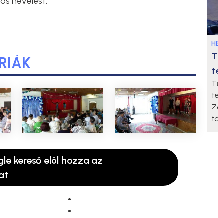
os nevelést.
HE
T
RIÁK
t
T
t
Z
t
gle kereső elöl hozza az
at