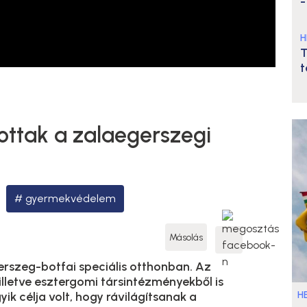
-
H
T
t
ttak a zalaegerszegi
gyermekvédelem
Másolás
rszeg-botfai speciális otthonban. Az
illetve esztergomi társintézményekből is
HE
ik célja volt, hogy rávilágítsanak a