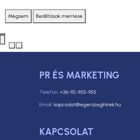
Mégsem
Beállítások mentése
PR ÉS MARKETING
Telefon:
+36-92-955-955
Email:
kapcsolat@egerszegihirek.hu
KAPCSOLAT