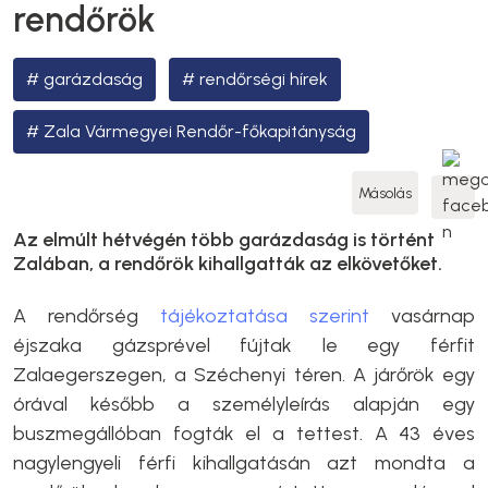
rendőrök
garázdaság
rendőrségi hírek
Zala Vármegyei Rendőr-főkapitányság
Másolás
Az elmúlt hétvégén több garázdaság is történt
Zalában, a rendőrök kihallgatták az elkövetőket.
A rendőrség
tájékoztatása szerint
vasárnap
éjszaka gázsprével fújtak le egy férfit
Zalaegerszegen, a Széchenyi téren. A járőrök egy
órával később a személyleírás alapján egy
buszmegállóban fogták el a tettest. A 43 éves
nagylengyeli férfi kihallgatásán azt mondta a