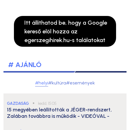
Itt állíthatod be, hogy a Google
kereső elöl hozza az
egerszegihirek.hu-s találatokat
# AJÁNLÓ
#helyi
#kultúra
#események
GAZDASÁG
●
kedd, 15:05
15 megyében leállították a JÉGER-rendszert,
Zalában továbbra is működik
- VIDEÓVAL -