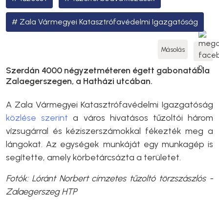
Zala Vármegyei Katasztrófavédelmi Igazgatóság
Másolás
Szerdán 4000 négyzetméteren égett gabonatábla
Zalaegerszegen, a Hatházi utcában.
A Zala Vármegyei Katasztrófavédelmi Igazgatóság
közlése szerint
a város hivatásos tűzoltói három
vízsugárral és kéziszerszámokkal fékezték meg a
lángokat. Az egységek munkáját egy munkagép is
segítette, amely körbetárcsázta a területet.
Fotók: Lóránt Norbert címzetes tűzoltó törzszászlós -
Zalaegerszeg HTP