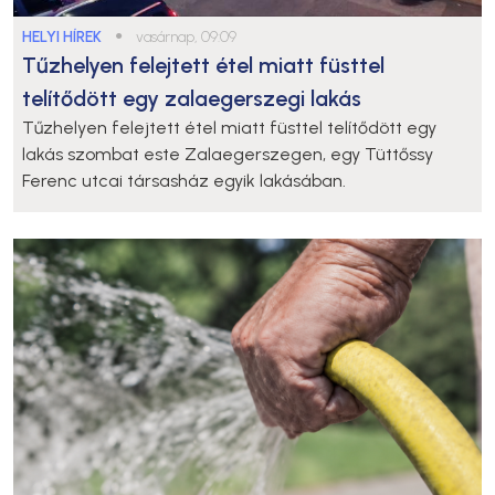
HELYI HÍREK
●
vasárnap, 09:09
Tűzhelyen felejtett étel miatt füsttel
telítődött egy zalaegerszegi lakás
Tűzhelyen felejtett étel miatt füsttel telítődött egy
lakás szombat este Zalaegerszegen, egy Tüttőssy
Ferenc utcai társasház egyik lakásában.