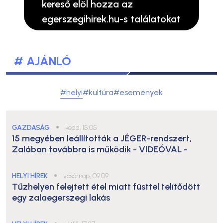
kereső elöl hozza az
egerszegihirek.hu-s találatokat
# AJÁNLÓ
#helyi
#kultúra
#események
GAZDASÁG
●
kedd, 15:05
15 megyében leállították a JÉGER-rendszert,
Zalában továbbra is működik
- VIDEÓVAL -
HELYI HÍREK
●
vasárnap, 09:09
Tűzhelyen felejtett étel miatt füsttel telítődött
egy zalaegerszegi lakás