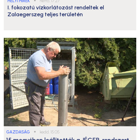
HELYI HÍREK
●
hétfő, 17:27
I. fokozatú vízkorlátozást rendeltek el
Zalaegerszeg teljes területén
GAZDASÁG
●
kedd, 15:05
15 megyében leállították a JÉGER-rendszert,