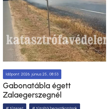
2026. június 25., 08:53
Gabonatábla égett
Zalaegerszegnél
tűzeset
tűzoltói beavatkozások