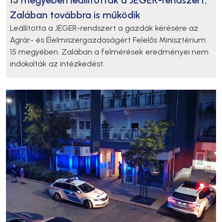
Zalában továbbra is működik
Leállította a JÉGER-rendszert a gazdák kérésére az
Agrár- és Élelmiszergazdaságért Felelős Minisztérium
15 megyében. Zalában a felmérések eredményei nem
indokolták az intézkedést.