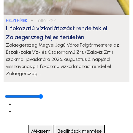
HELYI HÍREK
●
hétfő, 17:27
I. fokozatú vízkorlátozást rendeltek el
Zalaegerszeg teljes területén
Zalaegerszeg Megyei Jogú Város Polgármestere az
Észak-zalai Víz- és Csatornamű Zrt. (Zalavíz Zrt.)
szakmai javaslatára 2026. augusztus 3. napjától
visszavonásig I. fokozatú vízkorlátozást rendel el
Zalaegerszeg ...
Mégsem
Beállítások mentése